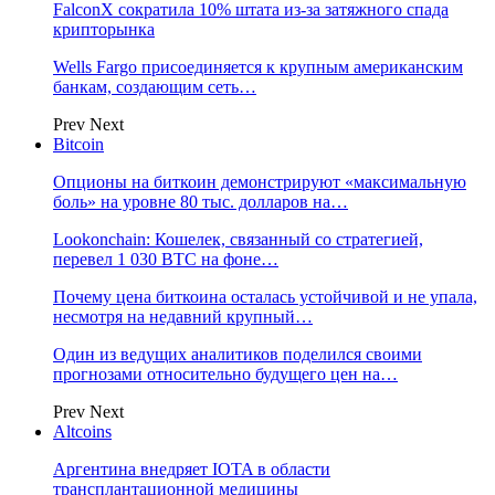
FalconX сократила 10% штата из-за затяжного спада
крипторынка
Wells Fargo присоединяется к крупным американским
банкам, создающим сеть…
Prev
Next
Bitcoin
Опционы на биткоин демонстрируют «максимальную
боль» на уровне 80 тыс. долларов на…
Lookonchain: Кошелек, связанный со стратегией,
перевел 1 030 BTC на фоне…
Почему цена биткоина осталась устойчивой и не упала,
несмотря на недавний крупный…
Один из ведущих аналитиков поделился своими
прогнозами относительно будущего цен на…
Prev
Next
Altcoins
Аргентина внедряет IOTA в области
трансплантационной медицины