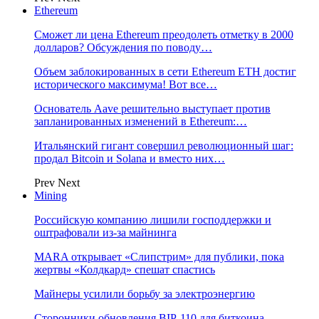
Ethereum
Сможет ли цена Ethereum преодолеть отметку в 2000
долларов? Обсуждения по поводу…
Объем заблокированных в сети Ethereum ETH достиг
исторического максимума! Вот все…
Основатель Aave решительно выступает против
запланированных изменений в Ethereum:…
Итальянский гигант совершил революционный шаг:
продал Bitcoin и Solana и вместо них…
Prev
Next
Mining
Российскую компанию лишили господдержки и
оштрафовали из-за майнинга
MARA открывает «Слипстрим» для публики, пока
жертвы «Колдкард» спешат спастись
Майнеры усилили борьбу за электроэнергию
Сторонники обновления BIP-110 для биткоина