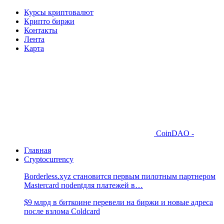
Курсы криптовалют
Крипто биржи
Контакты
Лента
Карта
CoinDAO -
Главная
Cryptocurrency
Borderless.xyz становится первым пилотным партнером
Mastercard поdentдля платежей в…
$9 млрд в биткоине перевели на биржи и новые адреса
после взлома Coldcard