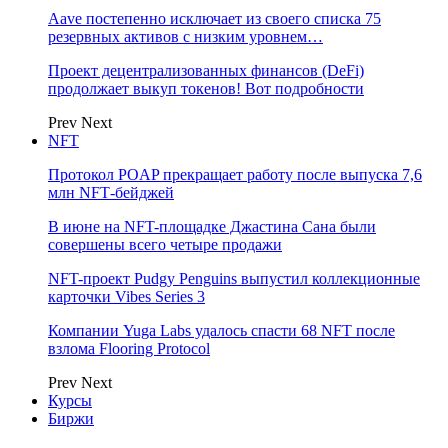
Aave постепенно исключает из своего списка 75
резервных активов с низким уровнем…
Проект децентрализованных финансов (DeFi)
продолжает выкуп токенов! Вот подробности
Prev
Next
NFT
Протокол POAP прекращает работу после выпуска 7,6
млн NFT‑бейджей
В июне на NFT-площадке Джастина Сана были
совершены всего четыре продажи
NFT-проект Pudgy Penguins выпустил коллекционные
карточки Vibes Series 3
Компании Yuga Labs удалось спасти 68 NFT после
взлома Flooring Protocol
Prev
Next
Курсы
Биржи