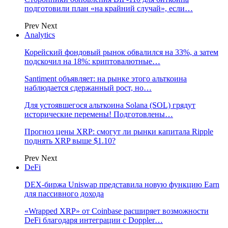
подготовили план «на крайний случай», если…
Prev
Next
Analytics
Корейский фондовый рынок обвалился на 33%, а затем
подскочил на 18%: криптовалютные…
Santiment объявляет: на рынке этого альткоина
наблюдается сдержанный рост, но…
Для устоявшегося альткоина Solana (SOL) грядут
исторические перемены! Подготовлены…
Прогноз цены XRP: смогут ли рынки капитала Ripple
поднять XRP выше $1.10?
Prev
Next
DeFi
DEX-биржа Uniswap представила новую функцию Earn
для пассивного дохода
«Wrapped XRP» от Coinbase расширяет возможности
DeFi благодаря интеграции с Doppler…