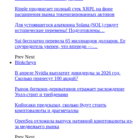
Ripple продвигает полный стек XRPL на фоне
расширения рынка токенизированных активов
Для устоявшегося альткоина Solana (SOL) грядут
исторические перемены! Подготовлены…
Sui бесплатно перевела 65 миллиардов долларов. Ее
соучредитель уверен, что впереди —…
Prev
Next
Blokcheyn
В апреле Nvidia выплатит дивиденды за 2026 год.
Сколько принесут 100 акций?
Рынок биткоин-деривативов отражает расхождение
Уолл-стрит и трейдерами
Кийосаки предсказал, сколько будут стоить
криптовалюты и драгметаллы
OpenSea отложила выпуск нативной криптовалюты из-
за медвежьего рынка
Prev
Next