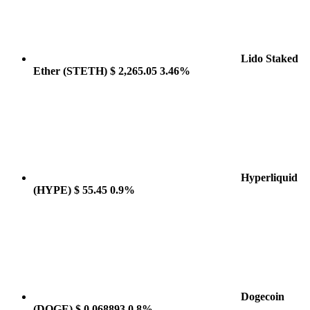
Lido Staked
Ether
(STETH)
$ 2,265.05
3.46%
Hyperliquid
(HYPE)
$ 55.45
0.9%
Dogecoin
(DOGE)
$ 0.068893
0.8%