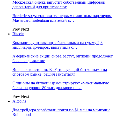
Московская биржа запустит собственный цифровой
депозитарий для криптовалют
Borderless.xyz становится первым пилотным партнером
Mastercard поdentдля платежей в…
Prev
Next
Bitcoin
Компания, управляющая биткоинами на сумму 2,8
миллиарда долларов, выступила с…
Американские акции снова растут, биткоин продолжает
боковое движение
Впервые в истории: ETF, торгующий биткоинами на
спотовом рынке, решил закрыться!
Опционы на биткоин демонстрируют «максимальную
боль» на уровне 80 тыс. долларов на…
Prev
Next
Altcoins
Два трейдера заработали почти по $1 млн на мемкоине
Robinhood