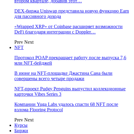
втором квартале, добавив этот…
DEX-биржа Uniswap представила новую функцию Earn
для пассивного дохода
«Wrapped XRP» от Coinbase расширяет возможности
DeFi благодаря интеграции с Doppler…
Prev
Next
NFT
Протокол POAP прекращает работу после выпуска 7,6
млн NFT‑бейджей
В июне на NFT-площадке Джастина Сана были
совершены всего четыре продажи
NFT-проект Pudgy Penguins выпустил коллекционные
карточки Vibes Series 3
Компании Yuga Labs удалось спасти 68 NFT после
взлома Flooring Protocol
Prev
Next
Курсы
Биржи