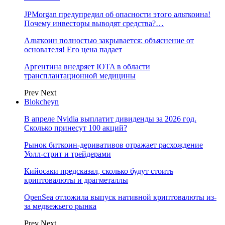
JPMorgan предупредил об опасности этого альткоина!
Почему инвесторы выводят средства?…
Альткоин полностью закрывается: объяснение от
основателя! Его цена падает
Аргентина внедряет IOTA в области
трансплантационной медицины
Prev
Next
Blokcheyn
В апреле Nvidia выплатит дивиденды за 2026 год.
Сколько принесут 100 акций?
Рынок биткоин-деривативов отражает расхождение
Уолл-стрит и трейдерами
Кийосаки предсказал, сколько будут стоить
криптовалюты и драгметаллы
OpenSea отложила выпуск нативной криптовалюты из-
за медвежьего рынка
Prev
Next