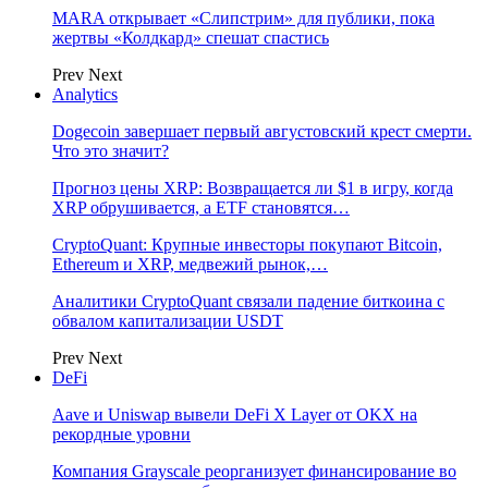
MARA открывает «Слипстрим» для публики, пока
жертвы «Колдкард» спешат спастись
Prev
Next
Analytics
Dogecoin завершает первый августовский крест смерти.
Что это значит?
Прогноз цены XRP: Возвращается ли $1 в игру, когда
XRP обрушивается, а ETF становятся…
CryptoQuant: Крупные инвесторы покупают Bitcoin,
Ethereum и XRP, медвежий рынок,…
Аналитики CryptoQuant связали падение биткоина с
обвалом капитализации USDT
Prev
Next
DeFi
Aave и Uniswap вывели DeFi X Layer от OKX на
рекордные уровни
Компания Grayscale реорганизует финансирование во