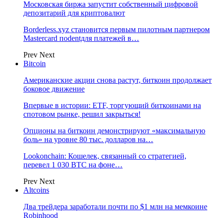
Московская биржа запустит собственный цифровой
депозитарий для криптовалют
Borderless.xyz становится первым пилотным партнером
Mastercard поdentдля платежей в…
Prev
Next
Bitcoin
Американские акции снова растут, биткоин продолжает
боковое движение
Впервые в истории: ETF, торгующий биткоинами на
спотовом рынке, решил закрыться!
Опционы на биткоин демонстрируют «максимальную
боль» на уровне 80 тыс. долларов на…
Lookonchain: Кошелек, связанный со стратегией,
перевел 1 030 BTC на фоне…
Prev
Next
Altcoins
Два трейдера заработали почти по $1 млн на мемкоине
Robinhood