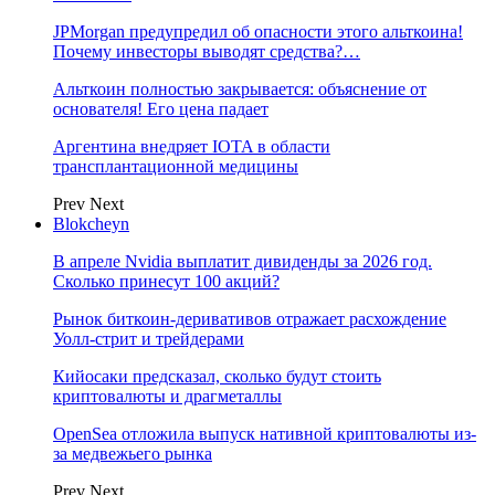
JPMorgan предупредил об опасности этого альткоина!
Почему инвесторы выводят средства?…
Альткоин полностью закрывается: объяснение от
основателя! Его цена падает
Аргентина внедряет IOTA в области
трансплантационной медицины
Prev
Next
Blokcheyn
В апреле Nvidia выплатит дивиденды за 2026 год.
Сколько принесут 100 акций?
Рынок биткоин-деривативов отражает расхождение
Уолл-стрит и трейдерами
Кийосаки предсказал, сколько будут стоить
криптовалюты и драгметаллы
OpenSea отложила выпуск нативной криптовалюты из-
за медвежьего рынка
Prev
Next