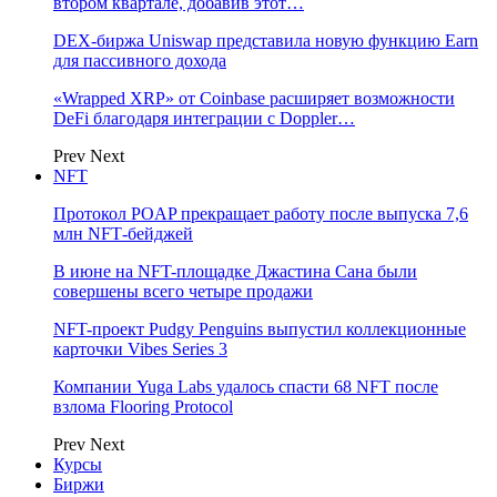
втором квартале, добавив этот…
DEX-биржа Uniswap представила новую функцию Earn
для пассивного дохода
«Wrapped XRP» от Coinbase расширяет возможности
DeFi благодаря интеграции с Doppler…
Prev
Next
NFT
Протокол POAP прекращает работу после выпуска 7,6
млн NFT‑бейджей
В июне на NFT-площадке Джастина Сана были
совершены всего четыре продажи
NFT-проект Pudgy Penguins выпустил коллекционные
карточки Vibes Series 3
Компании Yuga Labs удалось спасти 68 NFT после
взлома Flooring Protocol
Prev
Next
Курсы
Биржи