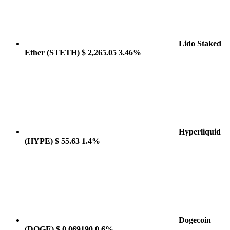
Lido Staked
Ether
(STETH)
$ 2,265.05
3.46%
Hyperliquid
(HYPE)
$ 55.63
1.4%
Dogecoin
(DOGE)
$ 0.069190
0.6%