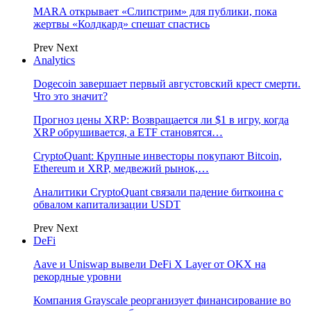
MARA открывает «Слипстрим» для публики, пока
жертвы «Колдкард» спешат спастись
Prev
Next
Analytics
Dogecoin завершает первый августовский крест смерти.
Что это значит?
Прогноз цены XRP: Возвращается ли $1 в игру, когда
XRP обрушивается, а ETF становятся…
CryptoQuant: Крупные инвесторы покупают Bitcoin,
Ethereum и XRP, медвежий рынок,…
Аналитики CryptoQuant связали падение биткоина с
обвалом капитализации USDT
Prev
Next
DeFi
Aave и Uniswap вывели DeFi X Layer от OKX на
рекордные уровни
Компания Grayscale реорганизует финансирование во