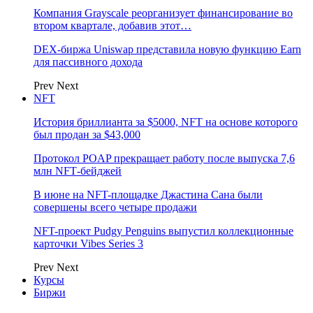
Компания Grayscale реорганизует финансирование во
втором квартале, добавив этот…
DEX-биржа Uniswap представила новую функцию Earn
для пассивного дохода
Prev
Next
NFT
История бриллианта за $5000, NFT на основе которого
был продан за $43,000
Протокол POAP прекращает работу после выпуска 7,6
млн NFT‑бейджей
В июне на NFT-площадке Джастина Сана были
совершены всего четыре продажи
NFT-проект Pudgy Penguins выпустил коллекционные
карточки Vibes Series 3
Prev
Next
Курсы
Биржи