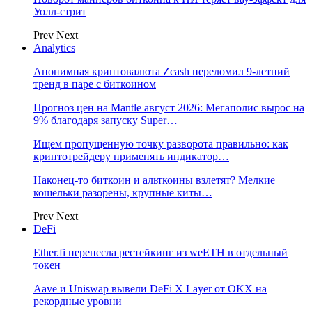
Уолл-стрит
Prev
Next
Analytics
Анонимная криптовалюта Zcash переломил 9-летний
тренд в паре с биткоином
Прогноз цен на Mantle август 2026: Мегаполис вырос на
9% благодаря запуску Super…
Ищем пропущенную точку разворота правильно: как
криптотрейдеру применять индикатор…
Наконец-то биткоин и альткоины взлетят? Мелкие
кошельки разорены, крупные киты…
Prev
Next
DeFi
Ether.fi перенесла рестейкинг из weETH в отдельный
токен
Aave и Uniswap вывели DeFi X Layer от OKX на
рекордные уровни