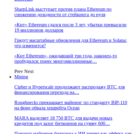
SharpLink выступает против плана Ethereum по
снижению доходности от стейкинга до нуля
«Кит» Ethereum сдался после 3 лет, убытки превысили
19 миллионов долларов
Грядут масштабные обновления для Ethereum и Solana:
что изменится?
«Кит Ethereum», ожидавший три года, наконец-то
пробудился: понес многомиллионные…
Prev
Next
Mining
Cipher и Hyperscale продолжают распродажу BTC для
финансирования перехода на…
Roughnecks прекращает майнинг по стандарту BIP-110
на фоне обвала хешрейта Ocean
MARA выделяет 18 750 BTC для выдачи новых
кредитов под залог биткоинов на сумму 600…
Поворот майнеров биткоина к ИИ теряет вау-эффект для