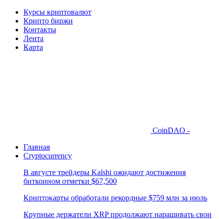
Курсы криптовалют
Крипто биржи
Контакты
Лента
Карта
CoinDAO -
Главная
Cryptocurrency
В августе трейдеры Kalshi ожидают достижения
биткоином отметки $67,500
Криптокарты обработали рекордные $759 млн за июль
Крупные держатели XRP продолжают наращивать свои