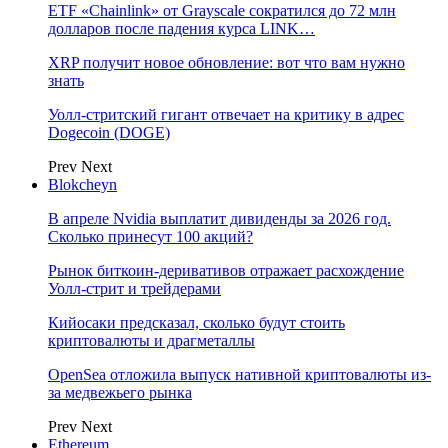
ETF «Chainlink» от Grayscale сократился до 72 млн
долларов после падения курса LINK…
XRP получит новое обновление: вот что вам нужно
знать
Уолл-стритский гигант отвечает на критику в адрес
Dogecoin (DOGE)
Prev
Next
Blokcheyn
В апреле Nvidia выплатит дивиденды за 2026 год.
Сколько принесут 100 акций?
Рынок биткоин-деривативов отражает расхождение
Уолл-стрит и трейдерами
Кийосаки предсказал, сколько будут стоить
криптовалюты и драгметаллы
OpenSea отложила выпуск нативной криптовалюты из-
за медвежьего рынка
Prev
Next
Ethereum