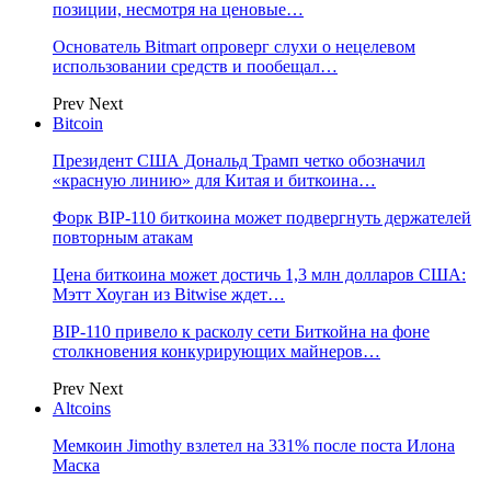
позиции, несмотря на ценовые…
Основатель Bitmart опроверг слухи о нецелевом
использовании средств и пообещал…
Prev
Next
Bitcoin
Президент США Дональд Трамп четко обозначил
«красную линию» для Китая и биткоина…
Форк BIP-110 биткоина может подвергнуть держателей
повторным атакам
Цена биткоина может достичь 1,3 млн долларов США:
Мэтт Хоуган из Bitwise ждет…
BIP-110 привело к расколу сети Биткойна на фоне
столкновения конкурирующих майнеров…
Prev
Next
Altcoins
Мемкоин Jimothy взлетел на 331% после поста Илона
Маска