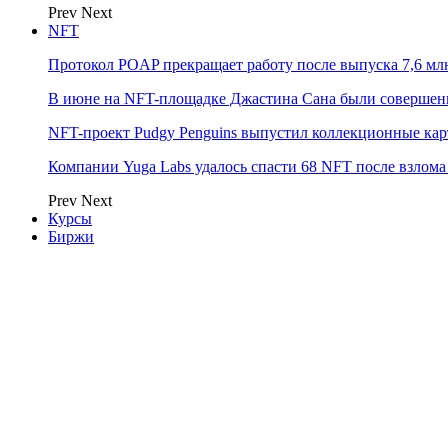
Prev
Next
NFT
Протокол POAP прекращает работу после выпуска 7,6 м
В июне на NFT-площадке Джастина Сана были совершен
NFT-проект Pudgy Penguins выпустил коллекционные карто
Компании Yuga Labs удалось спасти 68 NFT после взлома F
Prev
Next
Курсы
Биржи