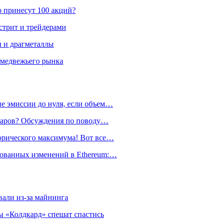
о принесут 100 акций?
стрит и трейдерами
ы и драгметаллы
 медвежьего рынка
е эмиссии до нуля, если объем…
лларов? Обсуждения по поводу…
орического максимума! Вот все…
рованных изменений в Ethereum:…
али из-за майнинга
 «Колдкард» спешат спастись