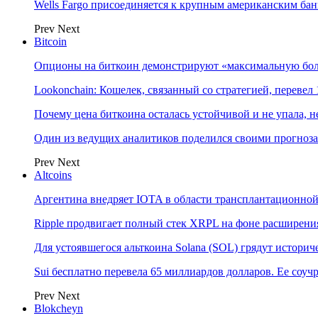
Wells Fargo присоединяется к крупным американским ба
Prev
Next
Bitcoin
Опционы на биткоин демонстрируют «максимальную боль
Lookonchain: Кошелек, связанный со стратегией, переве
Почему цена биткоина осталась устойчивой и не упала,
Один из ведущих аналитиков поделился своими прогноз
Prev
Next
Altcoins
Аргентина внедряет IOTA в области трансплантационно
Ripple продвигает полный стек XRPL на фоне расширени
Для устоявшегося альткоина Solana (SOL) грядут истор
Sui бесплатно перевела 65 миллиардов долларов. Ее соу
Prev
Next
Blokcheyn