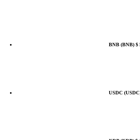
BNB
(BNB)
$ 
USDC
(USDC