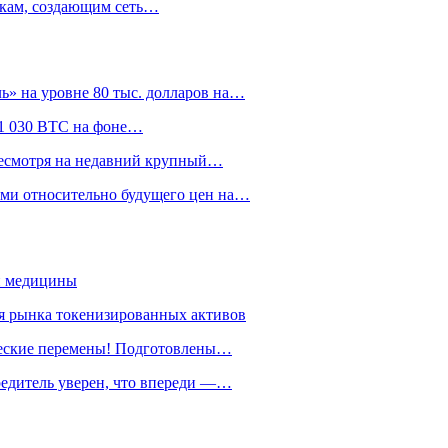
нкам, создающим сеть…
» на уровне 80 тыс. долларов на…
л 1 030 BTC на фоне…
 несмотря на недавний крупный…
ами относительно будущего цен на…
й медицины
я рынка токенизированных активов
ические перемены! Подготовлены…
чредитель уверен, что впереди —…