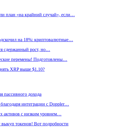
ли план «на крайний случай», если…
подскочил на 18%: криптовалютные…
тся сдержанный рост, но…
ические перемены! Подготовлены…
днять XRP выше $1.10?
я пассивного дохода
 благодаря интеграции с Doppler…
ных активов с низким уровнем…
 выкуп токенов! Вот подробности