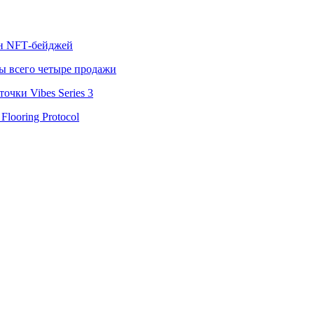
лн NFT‑бейджей
ы всего четыре продажи
чки Vibes Series 3
looring Protocol