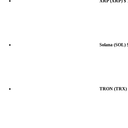
XRP
(XRP)
$ 
Solana
(SOL)
TRON
(TRX)