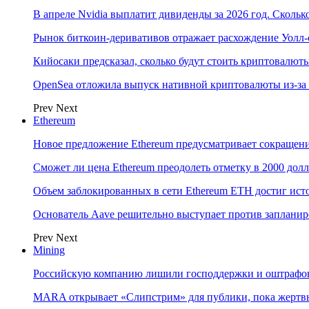
В апреле Nvidia выплатит дивиденды за 2026 год. Скольк
Рынок биткоин-деривативов отражает расхождение Уолл-
Кийосаки предсказал, сколько будут стоить криптовалют
OpenSea отложила выпуск нативной криптовалюты из-за
Prev
Next
Ethereum
Новое предложение Ethereum предусматривает сокращени
Сможет ли цена Ethereum преодолеть отметку в 2000 до
Объем заблокированных в сети Ethereum ETH достиг ист
Основатель Aave решительно выступает против заплани
Prev
Next
Mining
Российскую компанию лишили господдержки и оштрафов
MARA открывает «Слипстрим» для публики, пока жертвы