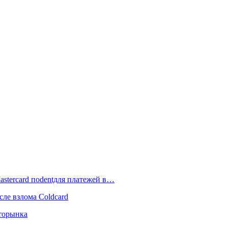
astercard поdentдля платежей в…
сле взлома Coldcard
пторынка