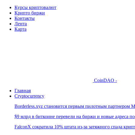
Курсы криптовалют
Крипто биржи
Контакты
Лента
Карта
CoinDAO -
Главная
Cryptocurrency
Borderless.xyz становится первым пилотным партнером M
$9 млрд в биткоине перевели на биржи и новые адреса по
FalconX сократила 10% штата из-за затяжного спада кри