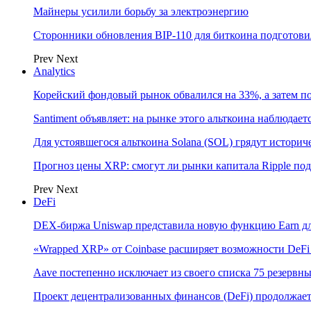
Майнеры усилили борьбу за электроэнергию
Сторонники обновления BIP-110 для биткоина подготови
Prev
Next
Analytics
Корейский фондовый рынок обвалился на 33%, а затем 
Santiment объявляет: на рынке этого альткоина наблюдае
Для устоявшегося альткоина Solana (SOL) грядут истор
Прогноз цены XRP: смогут ли рынки капитала Ripple по
Prev
Next
DeFi
DEX-биржа Uniswap представила новую функцию Earn дл
«Wrapped XRP» от Coinbase расширяет возможности DeFi
Aave постепенно исключает из своего списка 75 резерв
Проект децентрализованных финансов (DeFi) продолжает