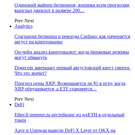
Одинокий майнер биткоинов, вопреки всем прогнозам,
выиграл джекпот в размере 200…
Prev
Next
Analytics
Стагнация биткоина и рекорды Cardano: как начинается
август на крипторынке
Он-чейн анализ криптовалют: когда биржевые резервы
могут обмануть
Dogecoin завершает первый августовский крест смерти.
Что это значит?
Прогноз цены XRP: Возвращается ли $1 в игру, когда
XRP обрушивается, а ETF становятся…
Prev
Next
DeFi
Ether.fi перенесла рестейкинг из weETH в отдельный
токен
Aave и Uniswap вывели DeFi X Layer от OKX на