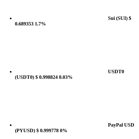
Sui
(SUI)
$
0.689353
1.7%
USDT0
(USDT0)
$ 0.998824
0.03%
PayPal USD
(PYUSD)
$ 0.999778
0%