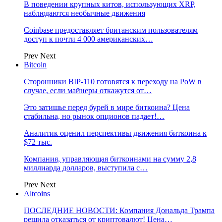
В поведении крупных китов, использующих XRP,
наблюдаются необычные движения
Coinbase предоставляет британским пользователям
доступ к почти 4 000 американских…
Prev
Next
Bitcoin
Сторонники BIP-110 готовятся к переходу на PoW в
случае, если майнеры откажутся от…
Это затишье перед бурей в мире биткоина? Цена
стабильна, но рынок опционов падает!…
Аналитик оценил перспективы движения биткоина к
$72 тыс.
Компания, управляющая биткоинами на сумму 2,8
миллиарда долларов, выступила с…
Prev
Next
Altcoins
ПОСЛЕДНИЕ НОВОСТИ: Компания Дональда Трампа
решила отказаться от криптовалют! Цена…