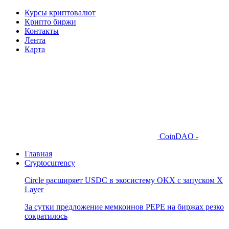
Курсы криптовалют
Крипто биржи
Контакты
Лента
Карта
CoinDAO -
Главная
Cryptocurrency
Circle расширяет USDC в экосистему OKX с запуском X
Layer
За сутки предложение мемкоинов PEPE на биржах резко
сократилось