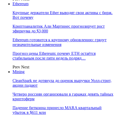
Ethereum
Крупные держатели Ether выводят свои активы с бирж.
Вот почему
Криптоаналитик Али Мартинес прогнозирует рост
эфириума до $3,000
Ethereum готовится к крупному обновлению: грядут
незначительные изменения
Прогноз цены Ethereum: почему ETH остаётся
стабильным после пяти недель подряд…
Prev
Next
Mining
CleanSpark не дотянула до оценок выручки Уолл-стрит,
акции падают
Четверо россиян организовали в гаражах девять тайных
криптоферм
Падение биткоина принесло MARA квартальный
убыток в $611 млн