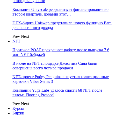
рекордные уровни
Компания Grayscale реорганизует финансирование во
втором квартале, добавив этот…
DEX-биржа Uniswap представила новую функцию Earn
для пассивного дохода
Prev
Next
NFT
Протокол POAP прекращает работу после выпуска 7,6
млн NFT‑бейджей
В июне на NFT-площадке Джастина Сана были
совершены всего четыре продажи
NFT-проект Pudgy Penguins выпустил коллекционные
карточки Vibes Series 3
Компании Yuga Labs удалось спасти 68 NFT после
взлома Flooring Protocol
Prev
Next
Курсы
Биржи