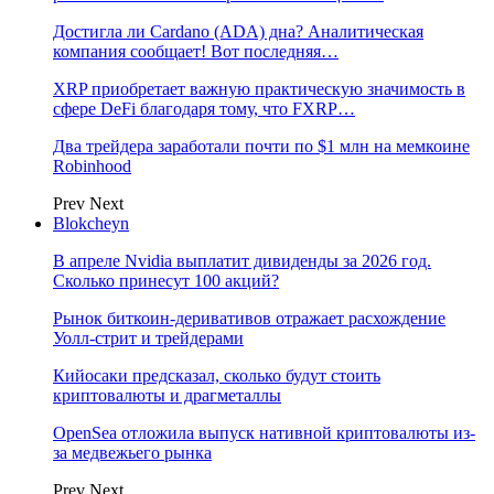
Достигла ли Cardano (ADA) дна? Аналитическая
компания сообщает! Вот последняя…
XRP приобретает важную практическую значимость в
сфере DeFi благодаря тому, что FXRP…
Два трейдера заработали почти по $1 млн на мемкоине
Robinhood
Prev
Next
Blokcheyn
В апреле Nvidia выплатит дивиденды за 2026 год.
Сколько принесут 100 акций?
Рынок биткоин-деривативов отражает расхождение
Уолл-стрит и трейдерами
Кийосаки предсказал, сколько будут стоить
криптовалюты и драгметаллы
OpenSea отложила выпуск нативной криптовалюты из-
за медвежьего рынка
Prev
Next