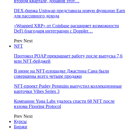
втором квартале, добавив этот…
DEX-биржа Uniswap представила новую функцию Earn
для пассивного дохода
«Wrapped XRP» от Coinbase расширяет возможности
DeFi благодаря интеграции с Doppler…
Prev
Next
NFT
Протокол POAP прекращает работу после выпуска 7,6
млн NFT‑бейджей
В июне на NFT-площадке Джастина Сана были
совершены всего четыре продажи
NFT-проект Pudgy Penguins выпустил коллекционные
карточки Vibes Series 3
Компании Yuga Labs удалось спасти 68 NFT после
взлома Flooring Protocol
Prev
Next
Курсы
Биржи