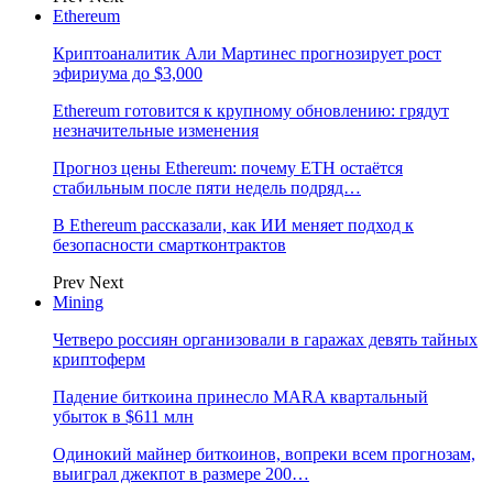
Ethereum
Криптоаналитик Али Мартинес прогнозирует рост
эфириума до $3,000
Ethereum готовится к крупному обновлению: грядут
незначительные изменения
Прогноз цены Ethereum: почему ETH остаётся
стабильным после пяти недель подряд…
В Ethereum рассказали, как ИИ меняет подход к
безопасности смартконтрактов
Prev
Next
Mining
Четверо россиян организовали в гаражах девять тайных
криптоферм
Падение биткоина принесло MARA квартальный
убыток в $611 млн
Одинокий майнер биткоинов, вопреки всем прогнозам,
выиграл джекпот в размере 200…