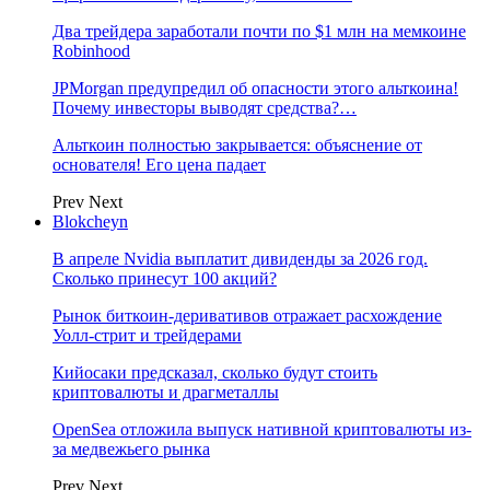
Два трейдера заработали почти по $1 млн на мемкоине
Robinhood
JPMorgan предупредил об опасности этого альткоина!
Почему инвесторы выводят средства?…
Альткоин полностью закрывается: объяснение от
основателя! Его цена падает
Prev
Next
Blokcheyn
В апреле Nvidia выплатит дивиденды за 2026 год.
Сколько принесут 100 акций?
Рынок биткоин-деривативов отражает расхождение
Уолл-стрит и трейдерами
Кийосаки предсказал, сколько будут стоить
криптовалюты и драгметаллы
OpenSea отложила выпуск нативной криптовалюты из-
за медвежьего рынка
Prev
Next