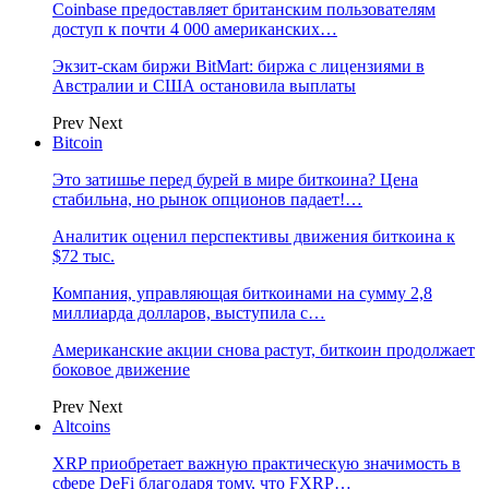
Coinbase предоставляет британским пользователям
доступ к почти 4 000 американских…
Экзит-скам биржи BitMart: биржа с лицензиями в
Австралии и США остановила выплаты
Prev
Next
Bitcoin
Это затишье перед бурей в мире биткоина? Цена
стабильна, но рынок опционов падает!…
Аналитик оценил перспективы движения биткоина к
$72 тыс.
Компания, управляющая биткоинами на сумму 2,8
миллиарда долларов, выступила с…
Американские акции снова растут, биткоин продолжает
боковое движение
Prev
Next
Altcoins
XRP приобретает важную практическую значимость в
сфере DeFi благодаря тому, что FXRP…