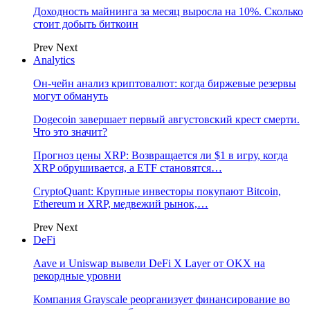
Доходность майнинга за месяц выросла на 10%. Сколько
стоит добыть биткоин
Prev
Next
Analytics
Он-чейн анализ криптовалют: когда биржевые резервы
могут обмануть
Dogecoin завершает первый августовский крест смерти.
Что это значит?
Прогноз цены XRP: Возвращается ли $1 в игру, когда
XRP обрушивается, а ETF становятся…
CryptoQuant: Крупные инвесторы покупают Bitcoin,
Ethereum и XRP, медвежий рынок,…
Prev
Next
DeFi
Aave и Uniswap вывели DeFi X Layer от OKX на
рекордные уровни
Компания Grayscale реорганизует финансирование во