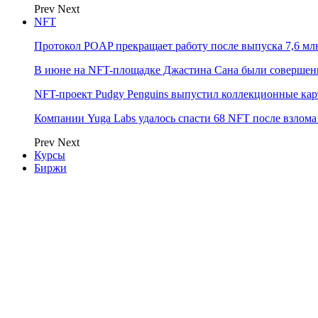
Prev
Next
NFT
Протокол POAP прекращает работу после выпуска 7,6 м
В июне на NFT-площадке Джастина Сана были совершен
NFT-проект Pudgy Penguins выпустил коллекционные карто
Компании Yuga Labs удалось спасти 68 NFT после взлома F
Prev
Next
Курсы
Биржи