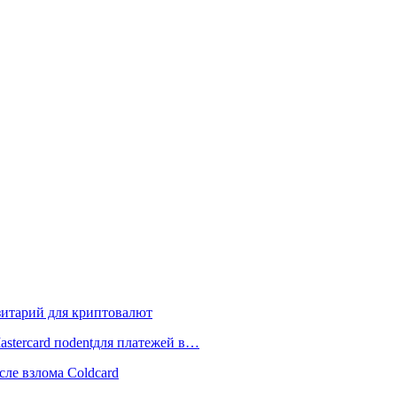
зитарий для криптовалют
astercard поdentдля платежей в…
сле взлома Coldcard