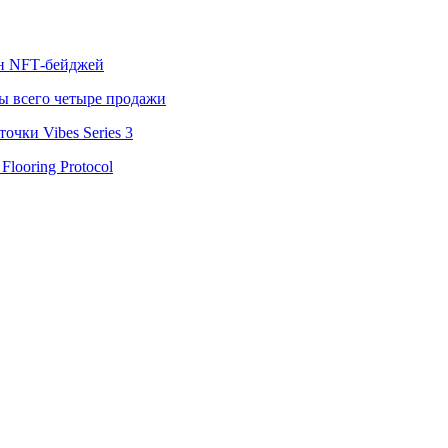
лн NFT‑бейджей
ы всего четыре продажи
чки Vibes Series 3
looring Protocol