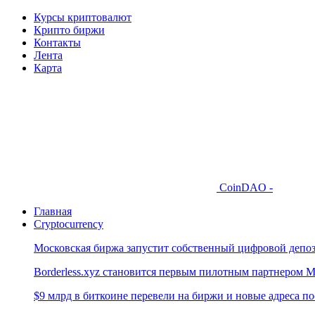
Курсы криптовалют
Крипто биржи
Контакты
Лента
Карта
CoinDAO -
Главная
Cryptocurrency
Московская биржа запустит собственный цифровой депо
Borderless.xyz становится первым пилотным партнером M
$9 млрд в биткоине перевели на биржи и новые адреса по