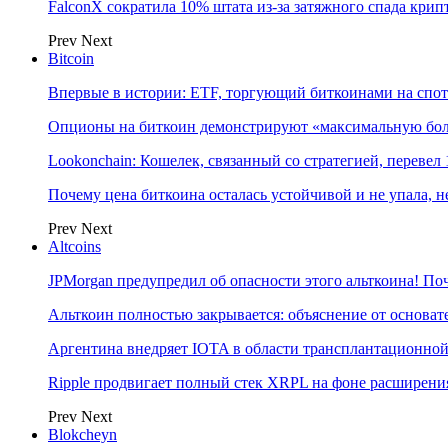
FalconX сократила 10% штата из-за затяжного спада кри
Prev
Next
Bitcoin
Впервые в истории: ETF, торгующий биткоинами на спот
Опционы на биткоин демонстрируют «максимальную боль
Lookonchain: Кошелек, связанный со стратегией, переве
Почему цена биткоина осталась устойчивой и не упала,
Prev
Next
Altcoins
JPMorgan предупредил об опасности этого альткоина! П
Альткоин полностью закрывается: объяснение от основате
Аргентина внедряет IOTA в области трансплантационно
Ripple продвигает полный стек XRPL на фоне расширени
Prev
Next
Blokcheyn