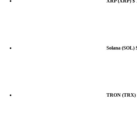
XRP
(XRP)
$ 
Solana
(SOL)
TRON
(TRX)