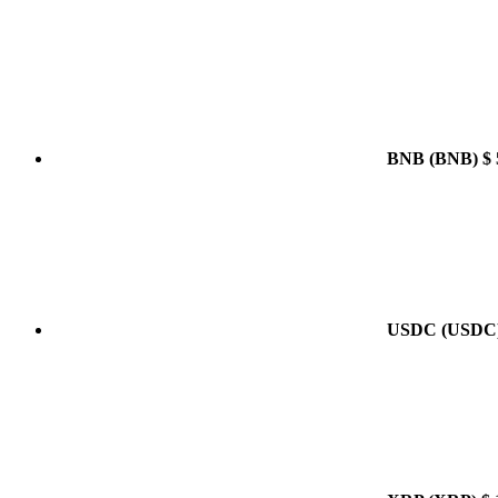
BNB
(BNB)
$ 
USDC
(USDC