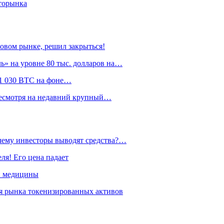
пторынка
овом рынке, решил закрыться!
» на уровне 80 тыс. долларов на…
л 1 030 BTC на фоне…
 несмотря на недавний крупный…
очему инвесторы выводят средства?…
ля! Его цена падает
й медицины
я рынка токенизированных активов