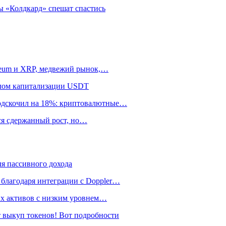
 «Колдкард» спешат спастись
ereum и XRP, медвежий рынок,…
алом капитализации USDT
подскочил на 18%: криптовалютные…
тся сдержанный рост, но…
я пассивного дохода
 благодаря интеграции с Doppler…
ных активов с низким уровнем…
 выкуп токенов! Вот подробности