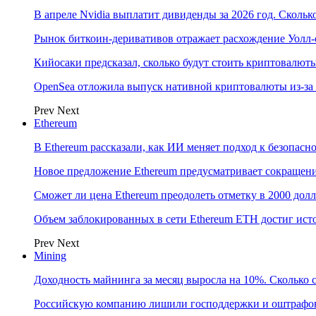
В апреле Nvidia выплатит дивиденды за 2026 год. Скольк
Рынок биткоин-деривативов отражает расхождение Уолл-
Кийосаки предсказал, сколько будут стоить криптовалют
OpenSea отложила выпуск нативной криптовалюты из-за
Prev
Next
Ethereum
В Ethereum рассказали, как ИИ меняет подход к безопасн
Новое предложение Ethereum предусматривает сокращени
Сможет ли цена Ethereum преодолеть отметку в 2000 до
Объем заблокированных в сети Ethereum ETH достиг ист
Prev
Next
Mining
Доходность майнинга за месяц выросла на 10%. Сколько 
Российскую компанию лишили господдержки и оштрафов