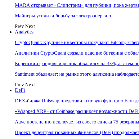
MARA открывает «Слипстрим» для публики, пока жертвы
Майнеры усилили борьбу за электроэнергию
Prev
Next
Analytics
CryptoQuant: Крупные инвесторы покупают Bitcoin, Eth
Аналитики CryptoQuant связали падение биткоина с обв
Корейский фондовый рынок обвалился на 33%, а затем 
Santiment объявляет: на рынке этого альткоина наблюдае
Prev
Next
DeFi
DEX-биржа Uniswap представила новую функцию Earn дл
«Wrapped XRP» от Coinbase расширяет возможности DeFi
Aave постепенно исключает из своего списка 75 резерв
Проект децентрализованных финансов (DeFi) продолжает