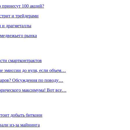
о принесут 100 акций?
стрит и трейдерами
ы и драгметаллы
 медвежьего рынка
ости смартконтрактов
е эмиссии до нуля, если объем…
лларов? Обсуждения по поводу…
орического максимума! Вот все…
стоит добыть биткоин
али из-за майнинга