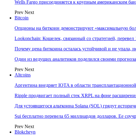
Wells Fargo присоединяется к крупным американским ба
Prev
Next
Bitcoin
Опционы на биткоин демонстрируют «максимальную боль
Lookonchain: Кошелек, связанный со стратегией, переве
Почему цена биткоина осталась устойчивой и не упала,
Один из ведущих аналитиков поделился своими прогноз
Prev
Next
Altcoins
Аргентина внедряет IOTA в области трансплантационно
Ripple продвигает полный стек XRPL на фоне расширени
Для устоявшегося альткоина Solana (SOL) грядут истор
Sui бесплатно перевела 65 миллиардов долларов. Ее соу
Prev
Next
Blokcheyn