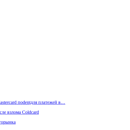
astercard поdentдля платежей в…
сле взлома Coldcard
пторынка