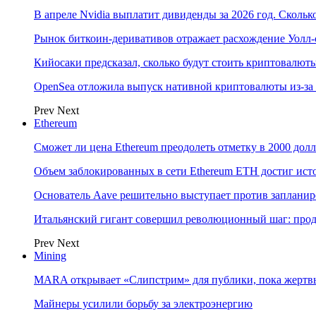
В апреле Nvidia выплатит дивиденды за 2026 год. Скольк
Рынок биткоин-деривативов отражает расхождение Уолл-
Кийосаки предсказал, сколько будут стоить криптовалют
OpenSea отложила выпуск нативной криптовалюты из-за
Prev
Next
Ethereum
Сможет ли цена Ethereum преодолеть отметку в 2000 до
Объем заблокированных в сети Ethereum ETH достиг ист
Основатель Aave решительно выступает против заплани
Итальянский гигант совершил революционный шаг: прода
Prev
Next
Mining
MARA открывает «Слипстрим» для публики, пока жертвы
Майнеры усилили борьбу за электроэнергию