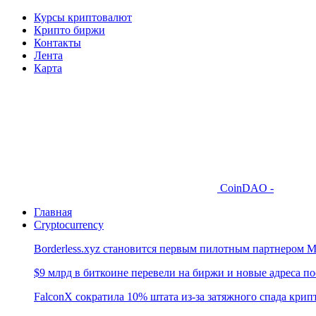
Курсы криптовалют
Крипто биржи
Контакты
Лента
Карта
CoinDAO -
Главная
Cryptocurrency
Borderless.xyz становится первым пилотным партнером M
$9 млрд в биткоине перевели на биржи и новые адреса по
FalconX сократила 10% штата из-за затяжного спада кри