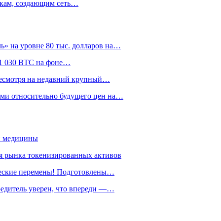
нкам, создающим сеть…
» на уровне 80 тыс. долларов на…
л 1 030 BTC на фоне…
 несмотря на недавний крупный…
ами относительно будущего цен на…
й медицины
я рынка токенизированных активов
ические перемены! Подготовлены…
чредитель уверен, что впереди —…