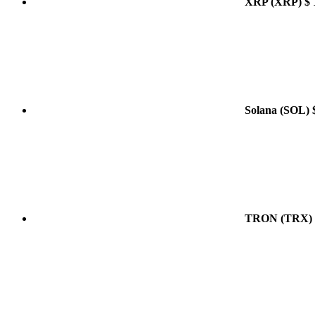
XRP
(XRP)
$ 
Solana
(SOL)
TRON
(TRX)