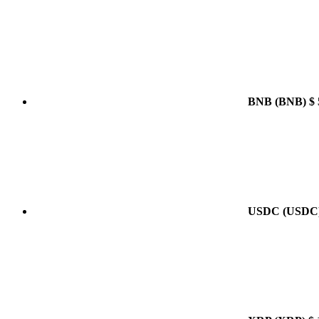
BNB
(BNB)
$ 
USDC
(USDC