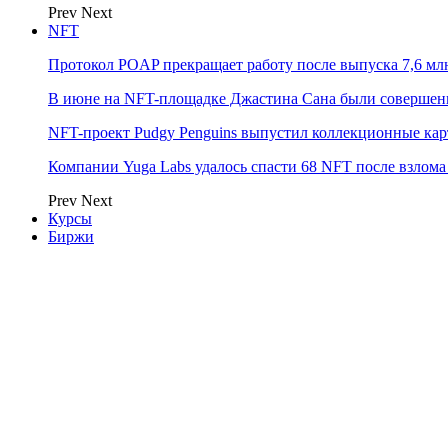
Prev
Next
NFT
Протокол POAP прекращает работу после выпуска 7,6 м
В июне на NFT-площадке Джастина Сана были совершен
NFT-проект Pudgy Penguins выпустил коллекционные карто
Компании Yuga Labs удалось спасти 68 NFT после взлома F
Prev
Next
Курсы
Биржи