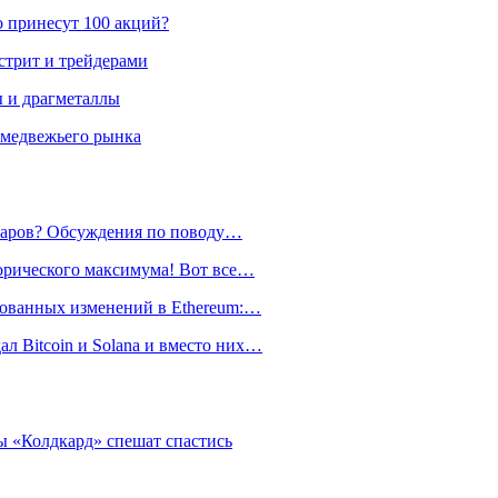
о принесут 100 акций?
стрит и трейдерами
ы и драгметаллы
 медвежьего рынка
лларов? Обсуждения по поводу…
орического максимума! Вот все…
рованных изменений в Ethereum:…
л Bitcoin и Solana и вместо них…
 «Колдкард» спешат спастись