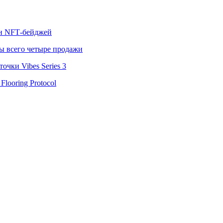
лн NFT‑бейджей
ы всего четыре продажи
чки Vibes Series 3
looring Protocol