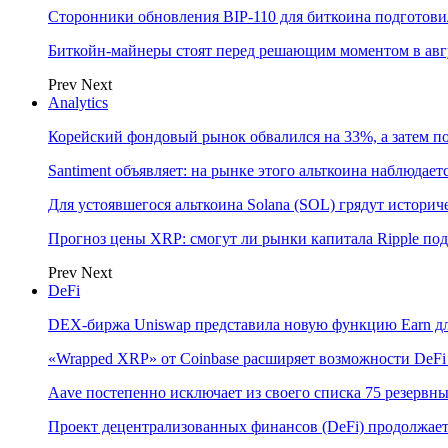
Сторонники обновления BIP-110 для биткоина подготови
Биткойн-майнеры стоят перед решающим моментом в авгу
Prev
Next
Analytics
Корейский фондовый рынок обвалился на 33%, а затем 
Santiment объявляет: на рынке этого альткоина наблюдае
Для устоявшегося альткоина Solana (SOL) грядут истор
Прогноз цены XRP: смогут ли рынки капитала Ripple по
Prev
Next
DeFi
DEX-биржа Uniswap представила новую функцию Earn дл
«Wrapped XRP» от Coinbase расширяет возможности DeFi
Aave постепенно исключает из своего списка 75 резерв
Проект децентрализованных финансов (DeFi) продолжает