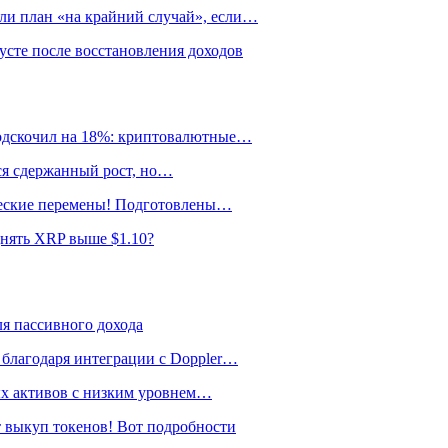
ли план «на крайний случай», если…
сте после восстановления доходов
подскочил на 18%: криптовалютные…
тся сдержанный рост, но…
ические перемены! Подготовлены…
днять XRP выше $1.10?
я пассивного дохода
 благодаря интеграции с Doppler…
ных активов с низким уровнем…
 выкуп токенов! Вот подробности