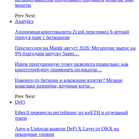
монеты
Prev
Next
Analytics
Анонимная криптовалюта Zcash переломил 9-летний
тренд в паре с биткоином
Прогноз цен на Mantle август 2026: Мегаполис вырос на
9% благодаря запуску Super…
Ищем пропущенную точку разворота правильно: как
криптотрейдеру применять индикатор…
Наконец-то биткоин и альткоины взлетят? Мелкие
кошельки разорены, крупные киты…
Prev
Next
DeFi
Ether.fi перенесла рестейкинг из weETH в отдельный
токен
Aave и Uniswap вывели DeFi X Layer от OKX на
рекордные уровни