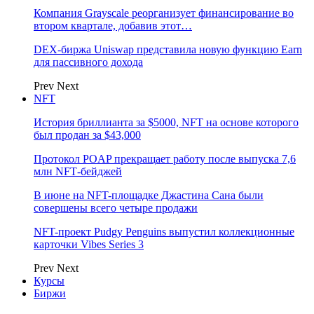
Компания Grayscale реорганизует финансирование во
втором квартале, добавив этот…
DEX-биржа Uniswap представила новую функцию Earn
для пассивного дохода
Prev
Next
NFT
История бриллианта за $5000, NFT на основе которого
был продан за $43,000
Протокол POAP прекращает работу после выпуска 7,6
млн NFT‑бейджей
В июне на NFT-площадке Джастина Сана были
совершены всего четыре продажи
NFT-проект Pudgy Penguins выпустил коллекционные
карточки Vibes Series 3
Prev
Next
Курсы
Биржи