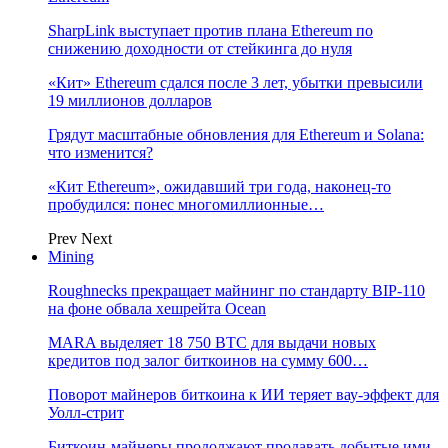
SharpLink выступает против плана Ethereum по
снижению доходности от стейкинга до нуля
«Кит» Ethereum сдался после 3 лет, убытки превысили
19 миллионов долларов
Грядут масштабные обновления для Ethereum и Solana:
что изменится?
«Кит Ethereum», ожидавший три года, наконец-то
пробудился: понес многомиллионные…
Prev
Next
Mining
Roughnecks прекращает майнинг по стандарту BIP-110
на фоне обвала хешрейта Ocean
MARA выделяет 18 750 BTC для выдачи новых
кредитов под залог биткоинов на сумму 600…
Поворот майнеров биткоина к ИИ теряет вау-эффект для
Уолл-стрит
Биткоин-майнеры продолжают продавать добытые ими