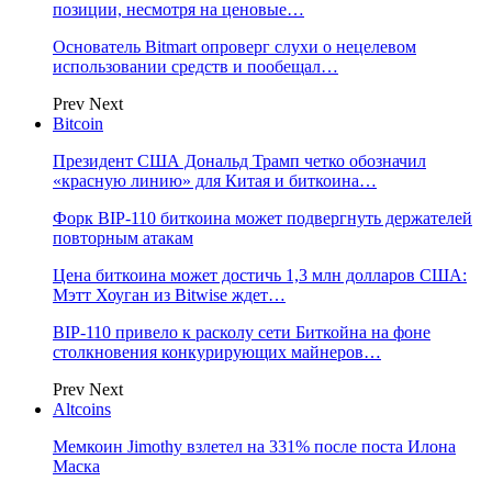
позиции, несмотря на ценовые…
Основатель Bitmart опроверг слухи о нецелевом
использовании средств и пообещал…
Prev
Next
Bitcoin
Президент США Дональд Трамп четко обозначил
«красную линию» для Китая и биткоина…
Форк BIP-110 биткоина может подвергнуть держателей
повторным атакам
Цена биткоина может достичь 1,3 млн долларов США:
Мэтт Хоуган из Bitwise ждет…
BIP-110 привело к расколу сети Биткойна на фоне
столкновения конкурирующих майнеров…
Prev
Next
Altcoins
Мемкоин Jimothy взлетел на 331% после поста Илона
Маска