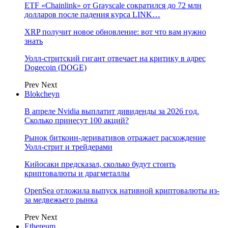
ETF «Chainlink» от Grayscale сократился до 72 млн
долларов после падения курса LINK…
XRP получит новое обновление: вот что вам нужно
знать
Уолл-стритский гигант отвечает на критику в адрес
Dogecoin (DOGE)
Prev
Next
Blokcheyn
В апреле Nvidia выплатит дивиденды за 2026 год.
Сколько принесут 100 акций?
Рынок биткоин-деривативов отражает расхождение
Уолл-стрит и трейдерами
Кийосаки предсказал, сколько будут стоить
криптовалюты и драгметаллы
OpenSea отложила выпуск нативной криптовалюты из-
за медвежьего рынка
Prev
Next
Ethereum