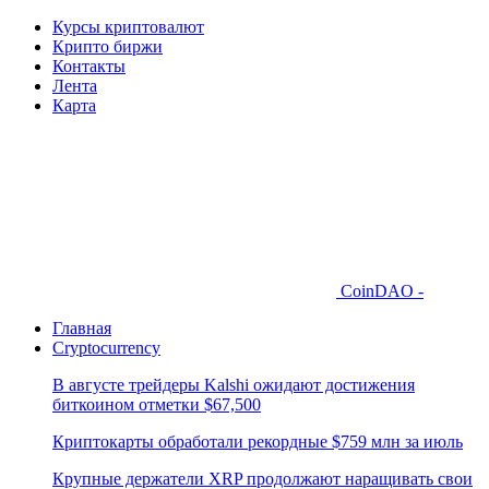
Курсы криптовалют
Крипто биржи
Контакты
Лента
Карта
CoinDAO -
Главная
Cryptocurrency
В августе трейдеры Kalshi ожидают достижения
биткоином отметки $67,500
Криптокарты обработали рекордные $759 млн за июль
Крупные держатели XRP продолжают наращивать свои