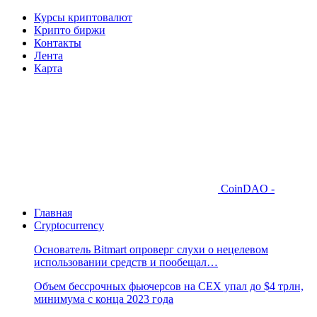
Курсы криптовалют
Крипто биржи
Контакты
Лента
Карта
CoinDAO -
Главная
Cryptocurrency
Основатель Bitmart опроверг слухи о нецелевом
использовании средств и пообещал…
Объем бессрочных фьючерсов на CEX упал до $4 трлн,
минимума с конца 2023 года