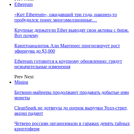
Ethereum
«Кит Ethereum», ожидавший три года, наконец-то
пробудился: понес многомиллионные…
Крупные держатели Ether выводят свои активы с бирж.
Вот почему
Криптоаналитик Али Мартинес прогнозирует рост
эфириума до $3,000
Ethereum готовится к крупному обновлению: грядут
незначительные изменения
Prev
Next
Mining
Биткоин-майнеры продолжают продавать добытые ими
монеты
CleanSpark не дотянула до оценок выручки Уолл-стрит,
акции падают
Четверо россиян организовали в гаражах девять тайных
криптоферм