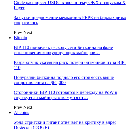
Circle расширяет USDC в экосистему OKX с запуском X
Layer
За сутки предложение мемкоинов PEPE на биржах резко
сократилось
Prev
Next
Bitcoin
BIP-110 привело к расколу сети Биткойна на фоне
столкновения конкурирующих майнеров…
Разработчик указал на риск потери биткоинов из-за BIP-
110
Полуралли биткоина подняло его стоимость выше
сопротивления на $65,000
Сторонники BIP-110 готовятся к переходу на PoW в
случае, если майнеры откажутся от…
Prev
Next
Altcoins
Уолл-стритский гигант отвечает на критику в адрес
Dogecoin (DOGE)