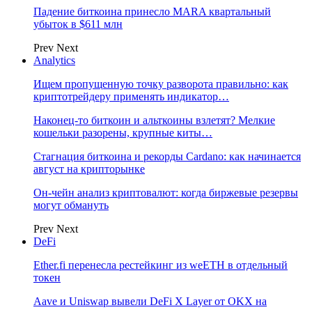
Падение биткоина принесло MARA квартальный
убыток в $611 млн
Prev
Next
Analytics
Ищем пропущенную точку разворота правильно: как
криптотрейдеру применять индикатор…
Наконец-то биткоин и альткоины взлетят? Мелкие
кошельки разорены, крупные киты…
Стагнация биткоина и рекорды Cardano: как начинается
август на крипторынке
Он-чейн анализ криптовалют: когда биржевые резервы
могут обмануть
Prev
Next
DeFi
Ether.fi перенесла рестейкинг из weETH в отдельный
токен
Aave и Uniswap вывели DeFi X Layer от OKX на