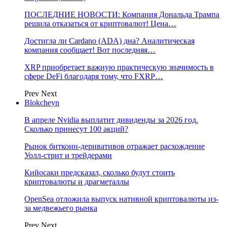
ПОСЛЕДНИЕ НОВОСТИ: Компания Дональда Трампа
решила отказаться от криптовалют! Цена…
Достигла ли Cardano (ADA) дна? Аналитическая
компания сообщает! Вот последняя…
XRP приобретает важную практическую значимость в
сфере DeFi благодаря тому, что FXRP…
Prev
Next
Blokcheyn
В апреле Nvidia выплатит дивиденды за 2026 год.
Сколько принесут 100 акций?
Рынок биткоин-деривативов отражает расхождение
Уолл-стрит и трейдерами
Кийосаки предсказал, сколько будут стоить
криптовалюты и драгметаллы
OpenSea отложила выпуск нативной криптовалюты из-
за медвежьего рынка
Prev
Next