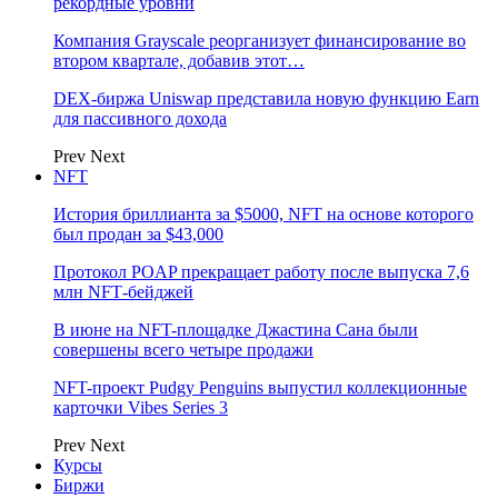
рекордные уровни
Компания Grayscale реорганизует финансирование во
втором квартале, добавив этот…
DEX-биржа Uniswap представила новую функцию Earn
для пассивного дохода
Prev
Next
NFT
История бриллианта за $5000, NFT на основе которого
был продан за $43,000
Протокол POAP прекращает работу после выпуска 7,6
млн NFT‑бейджей
В июне на NFT-площадке Джастина Сана были
совершены всего четыре продажи
NFT-проект Pudgy Penguins выпустил коллекционные
карточки Vibes Series 3
Prev
Next
Курсы
Биржи