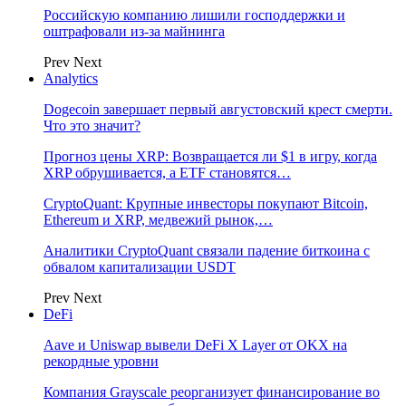
Российскую компанию лишили господдержки и
оштрафовали из-за майнинга
Prev
Next
Analytics
Dogecoin завершает первый августовский крест смерти.
Что это значит?
Прогноз цены XRP: Возвращается ли $1 в игру, когда
XRP обрушивается, а ETF становятся…
CryptoQuant: Крупные инвесторы покупают Bitcoin,
Ethereum и XRP, медвежий рынок,…
Аналитики CryptoQuant связали падение биткоина с
обвалом капитализации USDT
Prev
Next
DeFi
Aave и Uniswap вывели DeFi X Layer от OKX на
рекордные уровни
Компания Grayscale реорганизует финансирование во