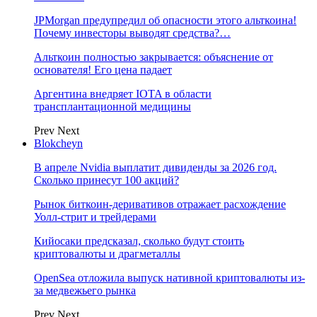
JPMorgan предупредил об опасности этого альткоина!
Почему инвесторы выводят средства?…
Альткоин полностью закрывается: объяснение от
основателя! Его цена падает
Аргентина внедряет IOTA в области
трансплантационной медицины
Prev
Next
Blokcheyn
В апреле Nvidia выплатит дивиденды за 2026 год.
Сколько принесут 100 акций?
Рынок биткоин-деривативов отражает расхождение
Уолл-стрит и трейдерами
Кийосаки предсказал, сколько будут стоить
криптовалюты и драгметаллы
OpenSea отложила выпуск нативной криптовалюты из-
за медвежьего рынка
Prev
Next