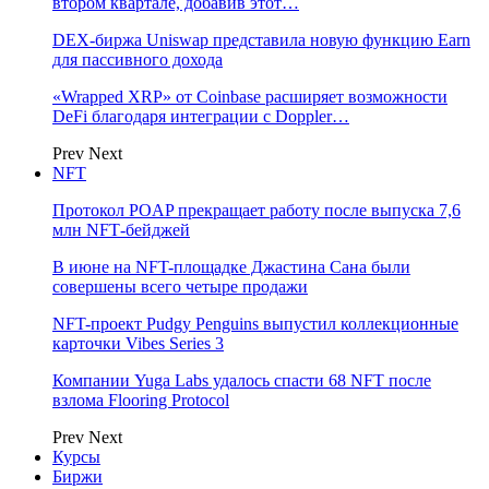
втором квартале, добавив этот…
DEX-биржа Uniswap представила новую функцию Earn
для пассивного дохода
«Wrapped XRP» от Coinbase расширяет возможности
DeFi благодаря интеграции с Doppler…
Prev
Next
NFT
Протокол POAP прекращает работу после выпуска 7,6
млн NFT‑бейджей
В июне на NFT-площадке Джастина Сана были
совершены всего четыре продажи
NFT-проект Pudgy Penguins выпустил коллекционные
карточки Vibes Series 3
Компании Yuga Labs удалось спасти 68 NFT после
взлома Flooring Protocol
Prev
Next
Курсы
Биржи