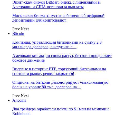
Экзит-скам биржи BitMart: биржа с лицензиями в
Австралии и США остановила выплаты
Московская биржа запустит собственный цифровой
депозитарий для криптовалют
Prev
Next
Bitcoin
Компания, управляющая биткоинами на сумму 2,8
миллиарда долларов, выступила с…
Американские акции снова растут, биткоин продолжает
боковое движение
Впервые в истории: ETF, торгующий биткоинами на
спотовом рынке, решил закрыться!
Опционы на биткоин демонстрируют «максимальную
боль» на уровне 80 тыс. долларов на…
Prev
Next
Altcoins
Два трейдера заработали почти по $1 млн на мемкоине
Robinhood