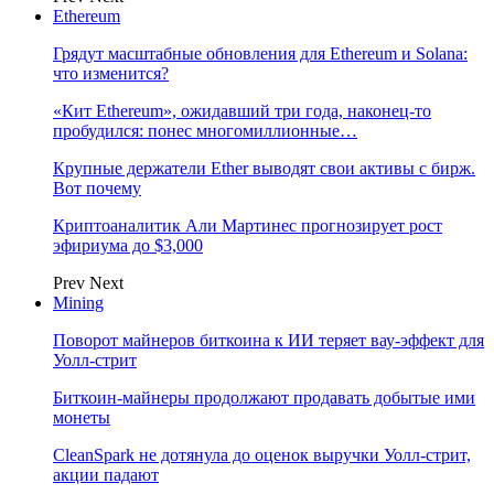
Ethereum
Грядут масштабные обновления для Ethereum и Solana:
что изменится?
«Кит Ethereum», ожидавший три года, наконец-то
пробудился: понес многомиллионные…
Крупные держатели Ether выводят свои активы с бирж.
Вот почему
Криптоаналитик Али Мартинес прогнозирует рост
эфириума до $3,000
Prev
Next
Mining
Поворот майнеров биткоина к ИИ теряет вау-эффект для
Уолл-стрит
Биткоин-майнеры продолжают продавать добытые ими
монеты
CleanSpark не дотянула до оценок выручки Уолл-стрит,
акции падают