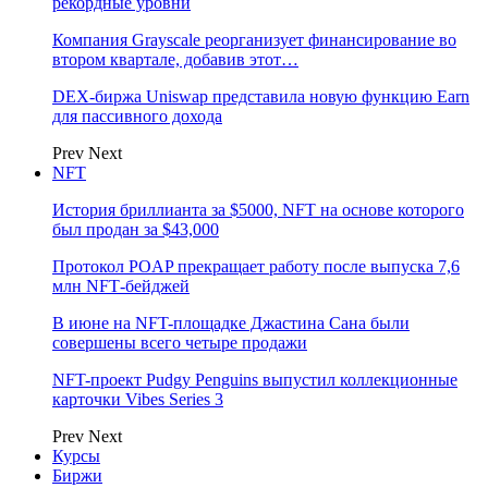
рекордные уровни
Компания Grayscale реорганизует финансирование во
втором квартале, добавив этот…
DEX-биржа Uniswap представила новую функцию Earn
для пассивного дохода
Prev
Next
NFT
История бриллианта за $5000, NFT на основе которого
был продан за $43,000
Протокол POAP прекращает работу после выпуска 7,6
млн NFT‑бейджей
В июне на NFT-площадке Джастина Сана были
совершены всего четыре продажи
NFT-проект Pudgy Penguins выпустил коллекционные
карточки Vibes Series 3
Prev
Next
Курсы
Биржи