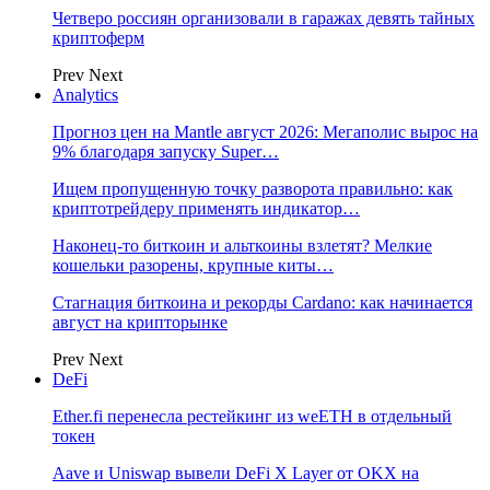
Четверо россиян организовали в гаражах девять тайных
криптоферм
Prev
Next
Analytics
Прогноз цен на Mantle август 2026: Мегаполис вырос на
9% благодаря запуску Super…
Ищем пропущенную точку разворота правильно: как
криптотрейдеру применять индикатор…
Наконец-то биткоин и альткоины взлетят? Мелкие
кошельки разорены, крупные киты…
Стагнация биткоина и рекорды Cardano: как начинается
август на крипторынке
Prev
Next
DeFi
Ether.fi перенесла рестейкинг из weETH в отдельный
токен
Aave и Uniswap вывели DeFi X Layer от OKX на