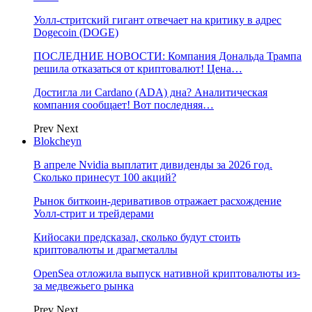
Уолл-стритский гигант отвечает на критику в адрес
Dogecoin (DOGE)
ПОСЛЕДНИЕ НОВОСТИ: Компания Дональда Трампа
решила отказаться от криптовалют! Цена…
Достигла ли Cardano (ADA) дна? Аналитическая
компания сообщает! Вот последняя…
Prev
Next
Blokcheyn
В апреле Nvidia выплатит дивиденды за 2026 год.
Сколько принесут 100 акций?
Рынок биткоин-деривативов отражает расхождение
Уолл-стрит и трейдерами
Кийосаки предсказал, сколько будут стоить
криптовалюты и драгметаллы
OpenSea отложила выпуск нативной криптовалюты из-
за медвежьего рынка
Prev
Next