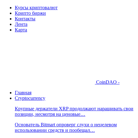
Курсы криптовалют
Крипто биржи
Контакты
Лента
Карта
CoinDAO -
Главная
Cryptocurrency
Крупные держатели XRP продолжают наращивать свои
позиции, несмотря на ценовые…
Основатель Bitmart опроверг слухи о нецелевом
использовании средств и пообещал…