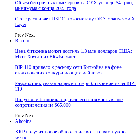
Объем бессрочных фьючерсов на CEX упал до $4 трлн,
минимума с конца 2023 года
Circle расширяет USDC в экосистему OKX с запуском X
Layer
Prev
Next
Bitcoin
Цена биткоина может достичь 1,3 млн долларов США:
Мэтт Хоуган из Bitwise ждет…
BIP-110 привело к расколу сети Биткойна на фоне
столкновения конкурирующих майнеров…
Разработчик указал на риск потери биткоинов из-за BIP-
110
Полуралли биткоина подняло его стоимость выше
сопротивления на $65,000
Prev
Next
Altcoins
XRP получит новое обновление: вот что вам нужно
знать