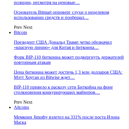
позиции, несмотря на ценовые…
Основатель Bitmart опроверг слухи о нецелевом
использовании средств и пообещал…
Prev
Next
Bitcoin
Президент США Дональд Трамп четко обозначил
«красную линию» для Китая и биткоина…
Форк BIP-110 биткоина может подвергнуть держателей
повторным атакам
Цена биткоина может достичь 1,3 млн долларов США:
Мэтт Хоуган из Bitwise ждет…
BIP-110 привело к расколу сети Биткойна на фоне
столкновения конкурирующих майнеров…
Prev
Next
Altcoins
Мемкоин Jimothy взлетел на 331% после поста Илона
Маска