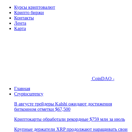
Курсы криптовалют
Крипто биржи
Контакты
Лента
Карта
CoinDAO -
Главная
Cryptocurrency
В августе трейдеры Kalshi ожидают достижения
биткоином отметки $67,500
Криптокарты обработали рекордные $759 млн за июль
Крупные держатели XRP продолжают наращивать свои