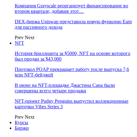
Компания Grayscale реорганизует финансирование во
втором квартале, добавив этот…
DEX-биржа Uniswap представила новую функцию Earn
для пассивного дохода
Prev
Next
NFT
История бриллианта за $5000, NFT на основе которого
был продан за $43,000
Протокол POAP прекращает работу после выпуска 7,6
млн NFT‑бейджей
В июне на NFT-площадке Джастина Сана были
совершены всего четыре продажи
NFT-проект Pudgy Penguins выпустил коллекционные
карточки Vibes Series 3
Prev
Next
Курсы
Биржи