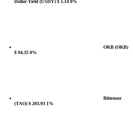
Dollar Yield
(USDY)
$ 1.14
0%
OKB
(OKB)
$ 94.35
0%
Bittensor
(TAO)
$ 203.93
1%