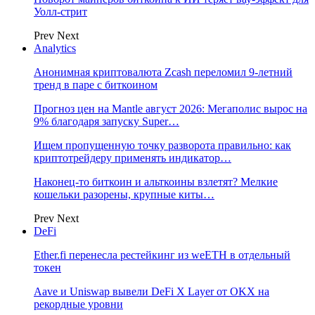
Уолл-стрит
Prev
Next
Analytics
Анонимная криптовалюта Zcash переломил 9-летний
тренд в паре с биткоином
Прогноз цен на Mantle август 2026: Мегаполис вырос на
9% благодаря запуску Super…
Ищем пропущенную точку разворота правильно: как
криптотрейдеру применять индикатор…
Наконец-то биткоин и альткоины взлетят? Мелкие
кошельки разорены, крупные киты…
Prev
Next
DeFi
Ether.fi перенесла рестейкинг из weETH в отдельный
токен
Aave и Uniswap вывели DeFi X Layer от OKX на
рекордные уровни