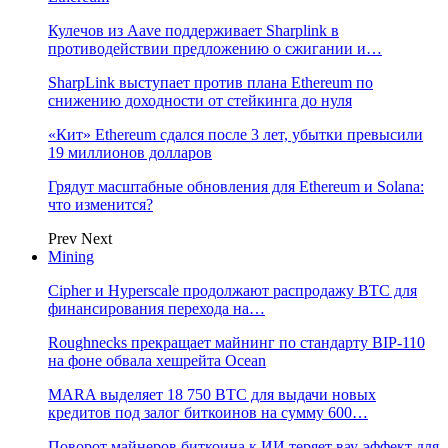
Кулечов из Aave поддерживает Sharplink в
противодействии предложению о сжигании и…
SharpLink выступает против плана Ethereum по
снижению доходности от стейкинга до нуля
«Кит» Ethereum сдался после 3 лет, убытки превысили
19 миллионов долларов
Грядут масштабные обновления для Ethereum и Solana:
что изменится?
Prev
Next
Mining
Cipher и Hyperscale продолжают распродажу BTC для
финансирования перехода на…
Roughnecks прекращает майнинг по стандарту BIP-110
на фоне обвала хешрейта Ocean
MARA выделяет 18 750 BTC для выдачи новых
кредитов под залог биткоинов на сумму 600…
Поворот майнеров биткоина к ИИ теряет вау-эффект для