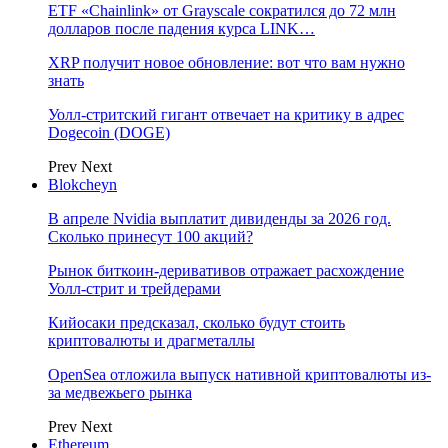
ETF «Chainlink» от Grayscale сократился до 72 млн
долларов после падения курса LINK…
XRP получит новое обновление: вот что вам нужно
знать
Уолл-стритский гигант отвечает на критику в адрес
Dogecoin (DOGE)
Prev
Next
Blokcheyn
В апреле Nvidia выплатит дивиденды за 2026 год.
Сколько принесут 100 акций?
Рынок биткоин-деривативов отражает расхождение
Уолл-стрит и трейдерами
Кийосаки предсказал, сколько будут стоить
криптовалюты и драгметаллы
OpenSea отложила выпуск нативной криптовалюты из-
за медвежьего рынка
Prev
Next
Ethereum