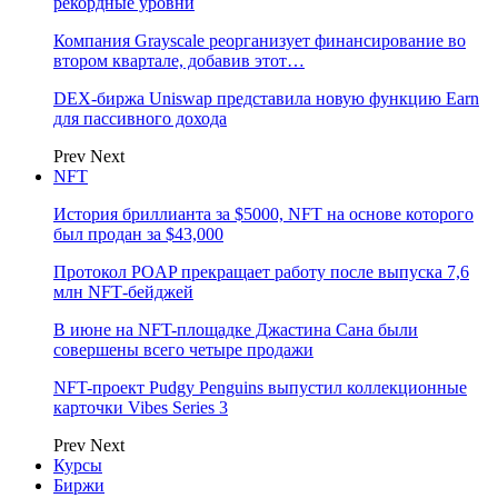
рекордные уровни
Компания Grayscale реорганизует финансирование во
втором квартале, добавив этот…
DEX-биржа Uniswap представила новую функцию Earn
для пассивного дохода
Prev
Next
NFT
История бриллианта за $5000, NFT на основе которого
был продан за $43,000
Протокол POAP прекращает работу после выпуска 7,6
млн NFT‑бейджей
В июне на NFT-площадке Джастина Сана были
совершены всего четыре продажи
NFT-проект Pudgy Penguins выпустил коллекционные
карточки Vibes Series 3
Prev
Next
Курсы
Биржи