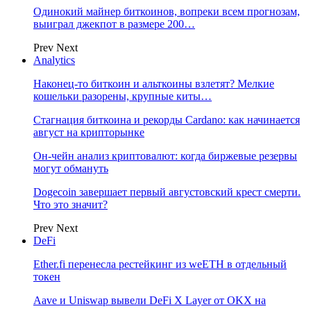
Одинокий майнер биткоинов, вопреки всем прогнозам,
выиграл джекпот в размере 200…
Prev
Next
Analytics
Наконец-то биткоин и альткоины взлетят? Мелкие
кошельки разорены, крупные киты…
Стагнация биткоина и рекорды Cardano: как начинается
август на крипторынке
Он-чейн анализ криптовалют: когда биржевые резервы
могут обмануть
Dogecoin завершает первый августовский крест смерти.
Что это значит?
Prev
Next
DeFi
Ether.fi перенесла рестейкинг из weETH в отдельный
токен
Aave и Uniswap вывели DeFi X Layer от OKX на