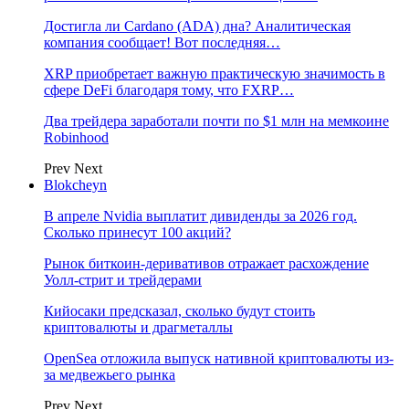
Достигла ли Cardano (ADA) дна? Аналитическая
компания сообщает! Вот последняя…
XRP приобретает важную практическую значимость в
сфере DeFi благодаря тому, что FXRP…
Два трейдера заработали почти по $1 млн на мемкоине
Robinhood
Prev
Next
Blokcheyn
В апреле Nvidia выплатит дивиденды за 2026 год.
Сколько принесут 100 акций?
Рынок биткоин-деривативов отражает расхождение
Уолл-стрит и трейдерами
Кийосаки предсказал, сколько будут стоить
криптовалюты и драгметаллы
OpenSea отложила выпуск нативной криптовалюты из-
за медвежьего рынка
Prev
Next