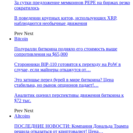
За сутки предложение мемкоинов PEPE на биржах резко
сократилось
В поведении крупных китов, использующих XRP,
наблюдаются необычные движения
Prev
Next
Bitcoin
Полуралли биткоина подняло его стоимость выше
сопротивления на $65,000
Сторонники BIP-110 готовятся к переходу на PoW в
случае, если майнеры откажутся от…
Это затишье перед бурей в мире биткоина? Цена
стабильна, но рынок опционов падает!…
Аналитик оценил перспективы движения биткоина к
$72 тыс.
Prev
Next
Altcoins
ПОСЛЕДНИЕ НОВОСТИ: Компания Дональда Трампа
решила отказаться от криптовалют! Цена…