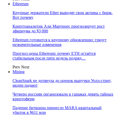
Ethereum
Крупные держатели Ether выводят свои активы с бирж.
Вот почему
Криптоаналитик Али Мартинес прогнозирует рост
эфириума до $3,000
Ethereum готовится к крупному обновлению: грядут
незначительные изменения
Прогноз цены Ethereum: почему ETH остаётся
стабильным после пяти недель подряд…
Prev
Next
Mining
CleanSpark не дотянула до оценок выручки Уолл-стрит,
акции падают
Четверо россиян организовали в гаражах девять тайных
криптоферм
Падение биткоина принесло MARA квартальный
убыток в $611 млн