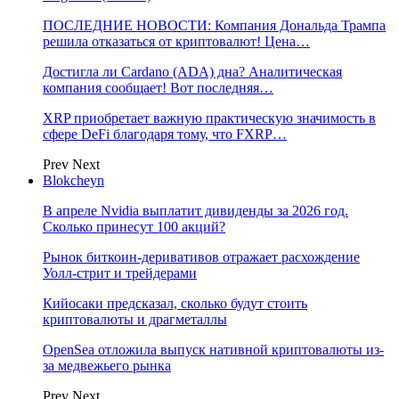
ПОСЛЕДНИЕ НОВОСТИ: Компания Дональда Трампа
решила отказаться от криптовалют! Цена…
Достигла ли Cardano (ADA) дна? Аналитическая
компания сообщает! Вот последняя…
XRP приобретает важную практическую значимость в
сфере DeFi благодаря тому, что FXRP…
Prev
Next
Blokcheyn
В апреле Nvidia выплатит дивиденды за 2026 год.
Сколько принесут 100 акций?
Рынок биткоин-деривативов отражает расхождение
Уолл-стрит и трейдерами
Кийосаки предсказал, сколько будут стоить
криптовалюты и драгметаллы
OpenSea отложила выпуск нативной криптовалюты из-
за медвежьего рынка
Prev
Next