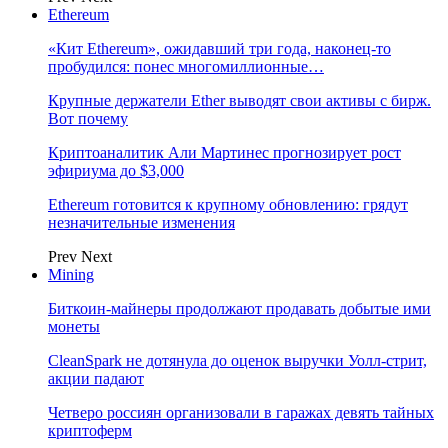
Ethereum
«Кит Ethereum», ожидавший три года, наконец-то
пробудился: понес многомиллионные…
Крупные держатели Ether выводят свои активы с бирж.
Вот почему
Криптоаналитик Али Мартинес прогнозирует рост
эфириума до $3,000
Ethereum готовится к крупному обновлению: грядут
незначительные изменения
Prev
Next
Mining
Биткоин-майнеры продолжают продавать добытые ими
монеты
CleanSpark не дотянула до оценок выручки Уолл-стрит,
акции падают
Четверо россиян организовали в гаражах девять тайных
криптоферм