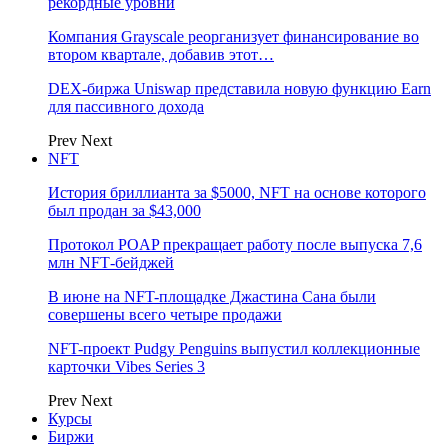
рекордные уровни
Компания Grayscale реорганизует финансирование во
втором квартале, добавив этот…
DEX-биржа Uniswap представила новую функцию Earn
для пассивного дохода
Prev
Next
NFT
История бриллианта за $5000, NFT на основе которого
был продан за $43,000
Протокол POAP прекращает работу после выпуска 7,6
млн NFT‑бейджей
В июне на NFT-площадке Джастина Сана были
совершены всего четыре продажи
NFT-проект Pudgy Penguins выпустил коллекционные
карточки Vibes Series 3
Prev
Next
Курсы
Биржи