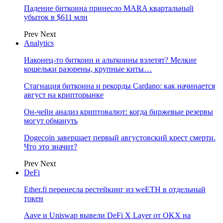
Падение биткоина принесло MARA квартальный
убыток в $611 млн
Prev
Next
Analytics
Наконец-то биткоин и альткоины взлетят? Мелкие
кошельки разорены, крупные киты…
Стагнация биткоина и рекорды Cardano: как начинается
август на крипторынке
Он-чейн анализ криптовалют: когда биржевые резервы
могут обмануть
Dogecoin завершает первый августовский крест смерти.
Что это значит?
Prev
Next
DeFi
Ether.fi перенесла рестейкинг из weETH в отдельный
токен
Aave и Uniswap вывели DeFi X Layer от OKX на