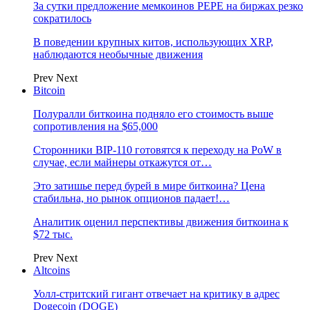
За сутки предложение мемкоинов PEPE на биржах резко
сократилось
В поведении крупных китов, использующих XRP,
наблюдаются необычные движения
Prev
Next
Bitcoin
Полуралли биткоина подняло его стоимость выше
сопротивления на $65,000
Сторонники BIP-110 готовятся к переходу на PoW в
случае, если майнеры откажутся от…
Это затишье перед бурей в мире биткоина? Цена
стабильна, но рынок опционов падает!…
Аналитик оценил перспективы движения биткоина к
$72 тыс.
Prev
Next
Altcoins
Уолл-стритский гигант отвечает на критику в адрес
Dogecoin (DOGE)