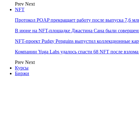
Prev
Next
NFT
Протокол POAP прекращает работу после выпуска 7,6 м
В июне на NFT-площадке Джастина Сана были совершен
NFT-проект Pudgy Penguins выпустил коллекционные карто
Компании Yuga Labs удалось спасти 68 NFT после взлома F
Prev
Next
Курсы
Биржи