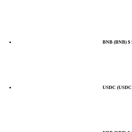
BNB
(BNB)
$ 
USDC
(USDC