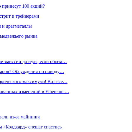
о принесут 100 акций?
стрит и трейдерами
ы и драгметаллы
 медвежьего рынка
е эмиссии до нуля, если объем…
лларов? Обсуждения по поводу…
орического максимума! Вот все…
рованных изменений в Ethereum:…
али из-за майнинга
 «Колдкард» спешат спастись