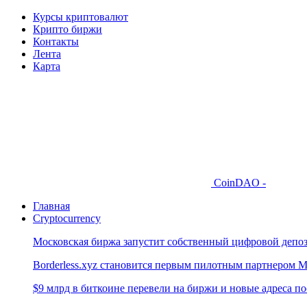
Курсы криптовалют
Крипто биржи
Контакты
Лента
Карта
CoinDAO -
Главная
Cryptocurrency
Московская биржа запустит собственный цифровой депо
Borderless.xyz становится первым пилотным партнером M
$9 млрд в биткоине перевели на биржи и новые адреса по