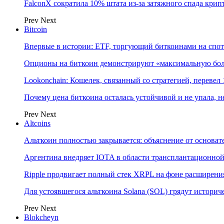
FalconX сократила 10% штата из-за затяжного спада кри
Prev
Next
Bitcoin
Впервые в истории: ETF, торгующий биткоинами на спот
Опционы на биткоин демонстрируют «максимальную боль
Lookonchain: Кошелек, связанный со стратегией, переве
Почему цена биткоина осталась устойчивой и не упала,
Prev
Next
Altcoins
Альткоин полностью закрывается: объяснение от основате
Аргентина внедряет IOTA в области трансплантационно
Ripple продвигает полный стек XRPL на фоне расширени
Для устоявшегося альткоина Solana (SOL) грядут истор
Prev
Next
Blokcheyn