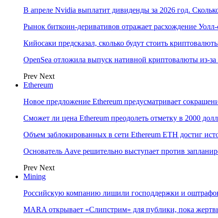
В апреле Nvidia выплатит дивиденды за 2026 год. Скольк
Рынок биткоин-деривативов отражает расхождение Уолл-
Кийосаки предсказал, сколько будут стоить криптовалют
OpenSea отложила выпуск нативной криптовалюты из-за
Prev
Next
Ethereum
Новое предложение Ethereum предусматривает сокращени
Сможет ли цена Ethereum преодолеть отметку в 2000 до
Объем заблокированных в сети Ethereum ETH достиг ист
Основатель Aave решительно выступает против заплани
Prev
Next
Mining
Российскую компанию лишили господдержки и оштрафов
MARA открывает «Слипстрим» для публики, пока жертвы