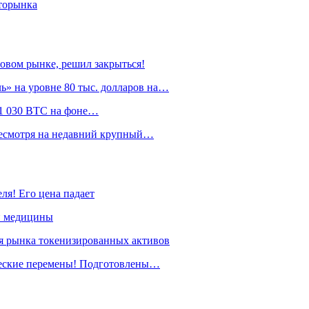
пторынка
овом рынке, решил закрыться!
» на уровне 80 тыс. долларов на…
л 1 030 BTC на фоне…
 несмотря на недавний крупный…
ля! Его цена падает
й медицины
я рынка токенизированных активов
ические перемены! Подготовлены…