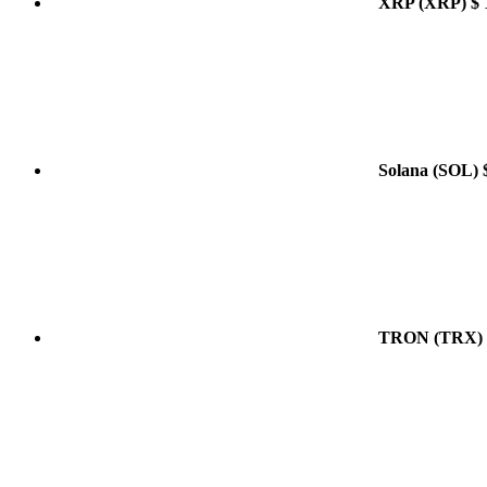
XRP
(XRP)
$ 
Solana
(SOL)
TRON
(TRX)