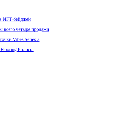
лн NFT‑бейджей
ы всего четыре продажи
чки Vibes Series 3
looring Protocol