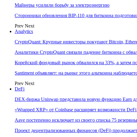
Майнеры усилили борьбу за электроэнергию
Сторонники обновления BIP-110 для биткоина подготови
Prev
Next
Analytics
CryptoQuant: Крупные инвесторы покупают Bitcoin, Eth
Аналитики CryptoQuant связали падение биткоина с обв
Корейский фондовый рынок обвалился на 33%, а затем 
Santiment объявляет: на рынке этого альткоина наблюдае
Prev
Next
DeFi
DEX-биржа Uniswap представила новую функцию Earn дл
«Wrapped XRP» от Coinbase расширяет возможности DeFi
Aave постепенно исключает из своего списка 75 резерв
Проект децентрализованных финансов (DeFi) продолжает