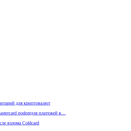
зитарий для криптовалют
astercard поdentдля платежей в…
сле взлома Coldcard