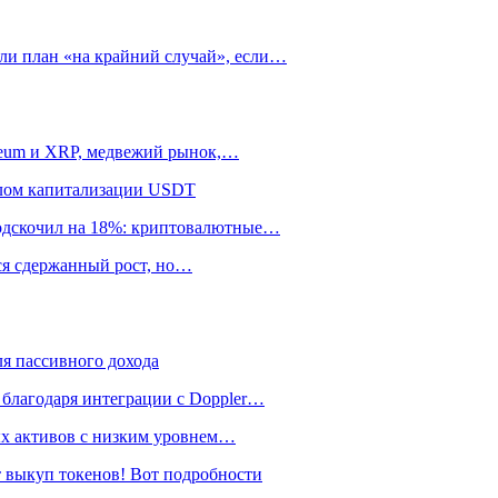
ли план «на крайний случай», если…
ereum и XRP, медвежий рынок,…
алом капитализации USDT
подскочил на 18%: криптовалютные…
тся сдержанный рост, но…
я пассивного дохода
 благодаря интеграции с Doppler…
ных активов с низким уровнем…
 выкуп токенов! Вот подробности