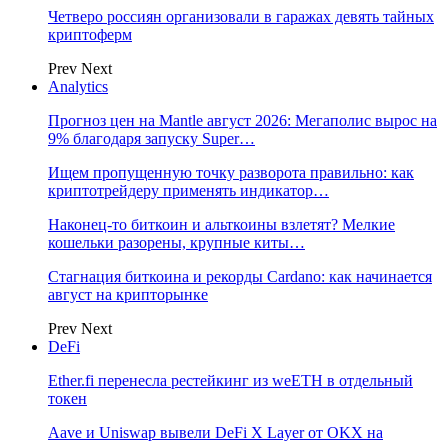
Четверо россиян организовали в гаражах девять тайных
криптоферм
Prev
Next
Analytics
Прогноз цен на Mantle август 2026: Мегаполис вырос на
9% благодаря запуску Super…
Ищем пропущенную точку разворота правильно: как
криптотрейдеру применять индикатор…
Наконец-то биткоин и альткоины взлетят? Мелкие
кошельки разорены, крупные киты…
Стагнация биткоина и рекорды Cardano: как начинается
август на крипторынке
Prev
Next
DeFi
Ether.fi перенесла рестейкинг из weETH в отдельный
токен
Aave и Uniswap вывели DeFi X Layer от OKX на