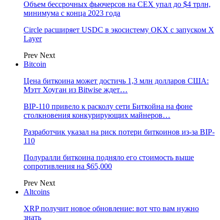
Объем бессрочных фьючерсов на CEX упал до $4 трлн,
минимума с конца 2023 года
Circle расширяет USDC в экосистему OKX с запуском X
Layer
Prev
Next
Bitcoin
Цена биткоина может достичь 1,3 млн долларов США:
Мэтт Хоуган из Bitwise ждет…
BIP-110 привело к расколу сети Биткойна на фоне
столкновения конкурирующих майнеров…
Разработчик указал на риск потери биткоинов из-за BIP-
110
Полуралли биткоина подняло его стоимость выше
сопротивления на $65,000
Prev
Next
Altcoins
XRP получит новое обновление: вот что вам нужно
знать