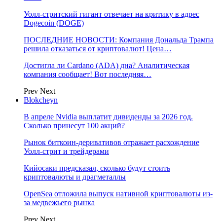
Уолл-стритский гигант отвечает на критику в адрес
Dogecoin (DOGE)
ПОСЛЕДНИЕ НОВОСТИ: Компания Дональда Трампа
решила отказаться от криптовалют! Цена…
Достигла ли Cardano (ADA) дна? Аналитическая
компания сообщает! Вот последняя…
Prev
Next
Blokcheyn
В апреле Nvidia выплатит дивиденды за 2026 год.
Сколько принесут 100 акций?
Рынок биткоин-деривативов отражает расхождение
Уолл-стрит и трейдерами
Кийосаки предсказал, сколько будут стоить
криптовалюты и драгметаллы
OpenSea отложила выпуск нативной криптовалюты из-
за медвежьего рынка
Prev
Next