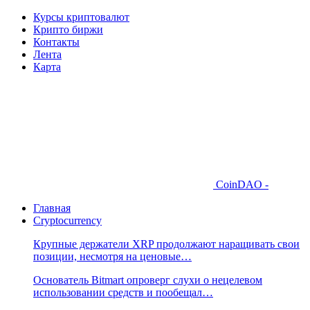
Курсы криптовалют
Крипто биржи
Контакты
Лента
Карта
CoinDAO -
Главная
Cryptocurrency
Крупные держатели XRP продолжают наращивать свои
позиции, несмотря на ценовые…
Основатель Bitmart опроверг слухи о нецелевом
использовании средств и пообещал…