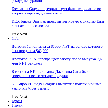
рекордные уровни
Компания Grayscale реорганизует финансирование во
втором квартале, добавив этот…
DEX-биржа Uniswap представила новую функцию Earn
для пассивного дохода
Prev
Next
NFT
История бриллианта за $5000, NFT на основе которого
был продан за $43,000
Протокол POAP прекращает работу после выпуска 7,6
млн NFT‑бейджей
В июне на NFT-площадке Джастина Сана были
совершены всего четыре продажи
NFT-проект Pudgy Penguins выпустил коллекционные
карточки Vibes Series 3
Prev
Next
Курсы
Биржи