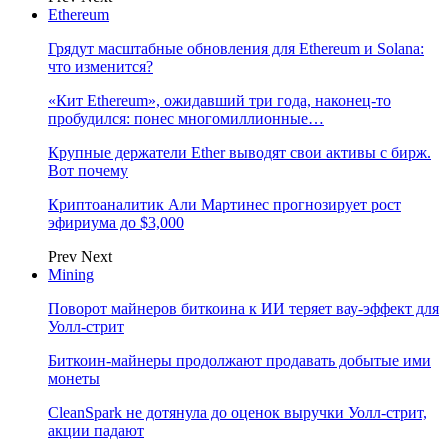
Ethereum
Грядут масштабные обновления для Ethereum и Solana:
что изменится?
«Кит Ethereum», ожидавший три года, наконец-то
пробудился: понес многомиллионные…
Крупные держатели Ether выводят свои активы с бирж.
Вот почему
Криптоаналитик Али Мартинес прогнозирует рост
эфириума до $3,000
Prev
Next
Mining
Поворот майнеров биткоина к ИИ теряет вау-эффект для
Уолл-стрит
Биткоин-майнеры продолжают продавать добытые ими
монеты
CleanSpark не дотянула до оценок выручки Уолл-стрит,
акции падают