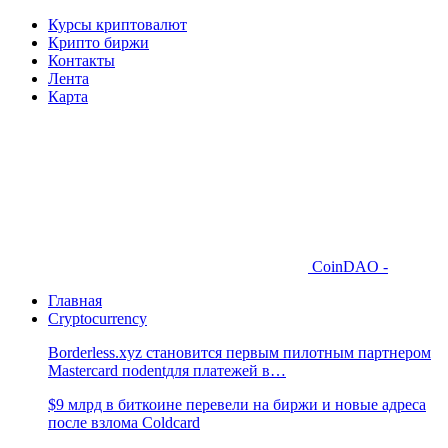
Курсы криптовалют
Крипто биржи
Контакты
Лента
Карта
CoinDAO -
Главная
Cryptocurrency
Borderless.xyz становится первым пилотным партнером
Mastercard поdentдля платежей в…
$9 млрд в биткоине перевели на биржи и новые адреса
после взлома Coldcard