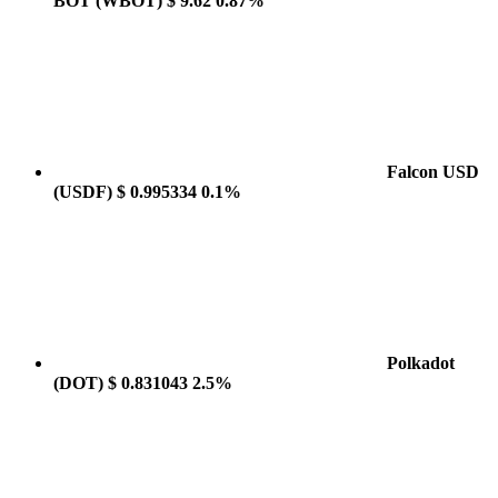
BOT
(WBOT)
$ 9.62
0.87%
Falcon USD
(USDF)
$ 0.995334
0.1%
Polkadot
(DOT)
$ 0.831043
2.5%