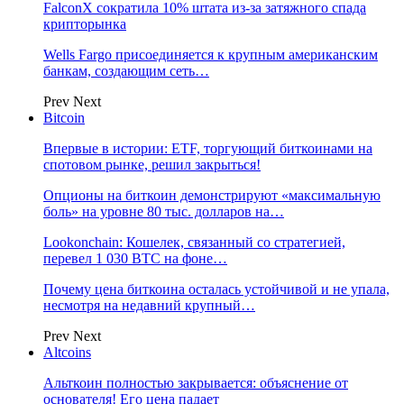
FalconX сократила 10% штата из-за затяжного спада
крипторынка
Wells Fargo присоединяется к крупным американским
банкам, создающим сеть…
Prev
Next
Bitcoin
Впервые в истории: ETF, торгующий биткоинами на
спотовом рынке, решил закрыться!
Опционы на биткоин демонстрируют «максимальную
боль» на уровне 80 тыс. долларов на…
Lookonchain: Кошелек, связанный со стратегией,
перевел 1 030 BTC на фоне…
Почему цена биткоина осталась устойчивой и не упала,
несмотря на недавний крупный…
Prev
Next
Altcoins
Альткоин полностью закрывается: объяснение от
основателя! Его цена падает