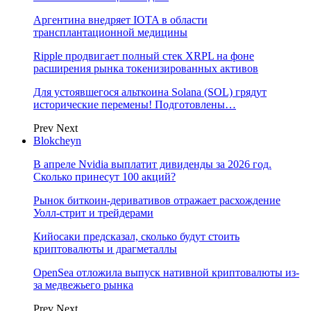
Аргентина внедряет IOTA в области
трансплантационной медицины
Ripple продвигает полный стек XRPL на фоне
расширения рынка токенизированных активов
Для устоявшегося альткоина Solana (SOL) грядут
исторические перемены! Подготовлены…
Prev
Next
Blokcheyn
В апреле Nvidia выплатит дивиденды за 2026 год.
Сколько принесут 100 акций?
Рынок биткоин-деривативов отражает расхождение
Уолл-стрит и трейдерами
Кийосаки предсказал, сколько будут стоить
криптовалюты и драгметаллы
OpenSea отложила выпуск нативной криптовалюты из-
за медвежьего рынка
Prev
Next