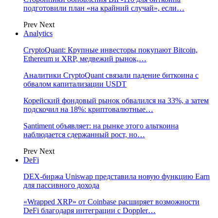
подготовили план «на крайний случай», если…
Prev
Next
Analytics
CryptoQuant: Крупные инвесторы покупают Bitcoin,
Ethereum и XRP, медвежий рынок,…
Аналитики CryptoQuant связали падение биткоина с
обвалом капитализации USDT
Корейский фондовый рынок обвалился на 33%, а затем
подскочил на 18%: криптовалютные…
Santiment объявляет: на рынке этого альткоина
наблюдается сдержанный рост, но…
Prev
Next
DeFi
DEX-биржа Uniswap представила новую функцию Earn
для пассивного дохода
«Wrapped XRP» от Coinbase расширяет возможности
DeFi благодаря интеграции с Doppler…