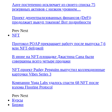
Aave постепенно исключает из своего списка 75
резервных активов с низким уровнем…
Проект децентрализованных финансов (DeFi)
продолжает выкуп токенов! Вот подробности
Prev
Next
NFT
Протокол POAP прекращает работу после выпуска 7,6
млн NFT‑бейджей
В июне на NFT-площадке Джастина Сана были
совершены всего четыре продажи
NFT-проект Pudgy Penguins выпустил коллекционные
карточки Vibes Series 3
Компании Yuga Labs удалось спасти 68 NFT после
взлома Flooring Protocol
Prev
Next
Курсы
Биржи