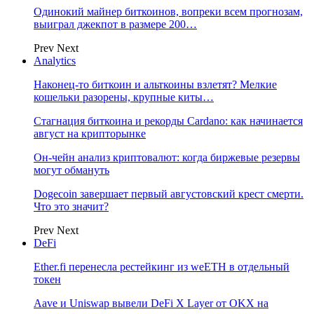
Одинокий майнер биткоинов, вопреки всем прогнозам,
выиграл джекпот в размере 200…
Prev
Next
Analytics
Наконец-то биткоин и альткоины взлетят? Мелкие
кошельки разорены, крупные киты…
Стагнация биткоина и рекорды Cardano: как начинается
август на крипторынке
Он-чейн анализ криптовалют: когда биржевые резервы
могут обмануть
Dogecoin завершает первый августовский крест смерти.
Что это значит?
Prev
Next
DeFi
Ether.fi перенесла рестейкинг из weETH в отдельный
токен
Aave и Uniswap вывели DeFi X Layer от OKX на