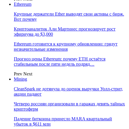
Ethereum
Крупные держатели Ether выводят свои активы с бирж.
Вот почему
Криптоаналитик Али Мартинес прогнозирует рост
эфириума до $3,000
Ethereum готовится к крупному обновлению: грядут
незначительные изменения
Прогноз цены Ethereum: почему ETH остаётся
стабильным после пяти недель подряд…
Prev
Next
Mining
CleanSpark не дотянула до оценок выручки Уолл-стрит,
акции падают
Четверо россиян организовали в гаражах девять тайных
криптоферм
Падение биткоина принесло MARA квартальный
убыток в $611 млн