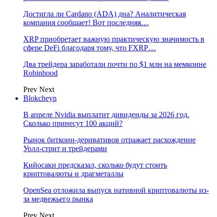
Достигла ли Cardano (ADA) дна? Аналитическая
компания сообщает! Вот последняя…
XRP приобретает важную практическую значимость в
сфере DeFi благодаря тому, что FXRP…
Два трейдера заработали почти по $1 млн на мемкоине
Robinhood
Prev
Next
Blokcheyn
В апреле Nvidia выплатит дивиденды за 2026 год.
Сколько принесут 100 акций?
Рынок биткоин-деривативов отражает расхождение
Уолл-стрит и трейдерами
Кийосаки предсказал, сколько будут стоить
криптовалюты и драгметаллы
OpenSea отложила выпуск нативной криптовалюты из-
за медвежьего рынка
Prev
Next