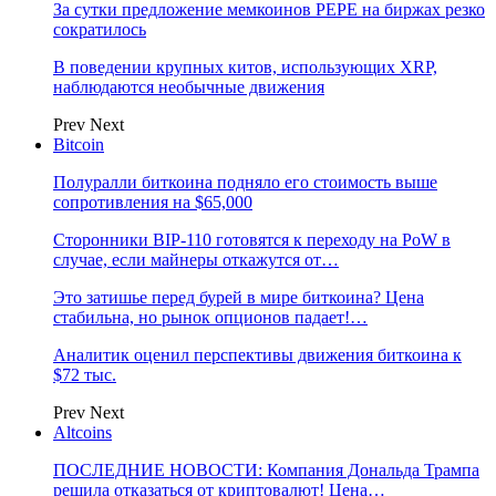
За сутки предложение мемкоинов PEPE на биржах резко
сократилось
В поведении крупных китов, использующих XRP,
наблюдаются необычные движения
Prev
Next
Bitcoin
Полуралли биткоина подняло его стоимость выше
сопротивления на $65,000
Сторонники BIP-110 готовятся к переходу на PoW в
случае, если майнеры откажутся от…
Это затишье перед бурей в мире биткоина? Цена
стабильна, но рынок опционов падает!…
Аналитик оценил перспективы движения биткоина к
$72 тыс.
Prev
Next
Altcoins
ПОСЛЕДНИЕ НОВОСТИ: Компания Дональда Трампа
решила отказаться от криптовалют! Цена…