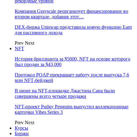
рекордные уровни
Компания Grayscale реорганизует финансирование во
втором квартале, добавив этот…
DEX-биржа Uniswap представила новую функцию Earn
для пассивного дохода
Prev
Next
NFT
История бриллианта за $5000, NFT на основе которого
был продан за $43,000
Протокол POAP прекращает работу после выпуска 7,6
млн NFT‑бейджей
В июне на NFT-площадке Джастина Сана были
совершены всего четыре продажи
NFT-проект Pudgy Penguins выпустил коллекционные
карточки Vibes Series 3
Prev
Next
Курсы
Биржи