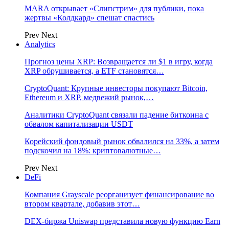
MARA открывает «Слипстрим» для публики, пока
жертвы «Колдкард» спешат спастись
Prev
Next
Analytics
Прогноз цены XRP: Возвращается ли $1 в игру, когда
XRP обрушивается, а ETF становятся…
CryptoQuant: Крупные инвесторы покупают Bitcoin,
Ethereum и XRP, медвежий рынок,…
Аналитики CryptoQuant связали падение биткоина с
обвалом капитализации USDT
Корейский фондовый рынок обвалился на 33%, а затем
подскочил на 18%: криптовалютные…
Prev
Next
DeFi
Компания Grayscale реорганизует финансирование во
втором квартале, добавив этот…
DEX-биржа Uniswap представила новую функцию Earn