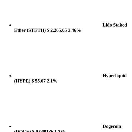
Lido Staked
Ether
(STETH)
$ 2,265.05
3.46%
Hyperliquid
(HYPE)
$ 55.67
2.1%
Dogecoin
(DOGE)
$ 0.069136
1.2%