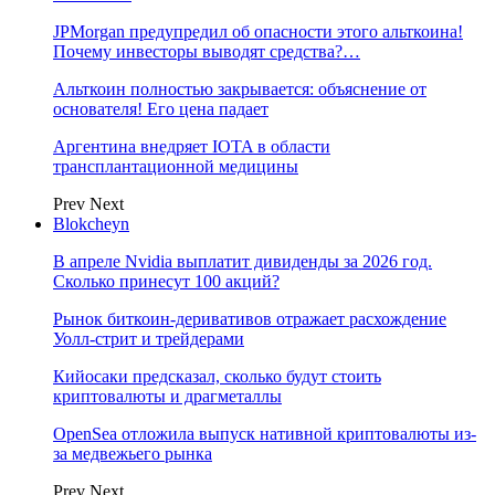
JPMorgan предупредил об опасности этого альткоина!
Почему инвесторы выводят средства?…
Альткоин полностью закрывается: объяснение от
основателя! Его цена падает
Аргентина внедряет IOTA в области
трансплантационной медицины
Prev
Next
Blokcheyn
В апреле Nvidia выплатит дивиденды за 2026 год.
Сколько принесут 100 акций?
Рынок биткоин-деривативов отражает расхождение
Уолл-стрит и трейдерами
Кийосаки предсказал, сколько будут стоить
криптовалюты и драгметаллы
OpenSea отложила выпуск нативной криптовалюты из-
за медвежьего рынка
Prev
Next