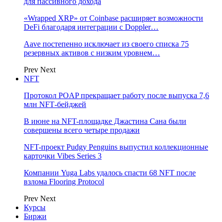
для пассивного дохода
«Wrapped XRP» от Coinbase расширяет возможности
DeFi благодаря интеграции с Doppler…
Aave постепенно исключает из своего списка 75
резервных активов с низким уровнем…
Prev
Next
NFT
Протокол POAP прекращает работу после выпуска 7,6
млн NFT‑бейджей
В июне на NFT-площадке Джастина Сана были
совершены всего четыре продажи
NFT-проект Pudgy Penguins выпустил коллекционные
карточки Vibes Series 3
Компании Yuga Labs удалось спасти 68 NFT после
взлома Flooring Protocol
Prev
Next
Курсы
Биржи