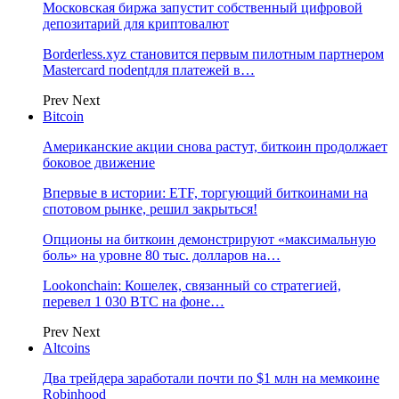
Московская биржа запустит собственный цифровой
депозитарий для криптовалют
Borderless.xyz становится первым пилотным партнером
Mastercard поdentдля платежей в…
Prev
Next
Bitcoin
Американские акции снова растут, биткоин продолжает
боковое движение
Впервые в истории: ETF, торгующий биткоинами на
спотовом рынке, решил закрыться!
Опционы на биткоин демонстрируют «максимальную
боль» на уровне 80 тыс. долларов на…
Lookonchain: Кошелек, связанный со стратегией,
перевел 1 030 BTC на фоне…
Prev
Next
Altcoins
Два трейдера заработали почти по $1 млн на мемкоине
Robinhood