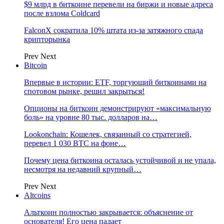
$9 млрд в биткоине перевели на биржи и новые адреса
после взлома Coldcard
FalconX сократила 10% штата из-за затяжного спада
крипторынка
Prev
Next
Bitcoin
Впервые в истории: ETF, торгующий биткоинами на
спотовом рынке, решил закрыться!
Опционы на биткоин демонстрируют «максимальную
боль» на уровне 80 тыс. долларов на…
Lookonchain: Кошелек, связанный со стратегией,
перевел 1 030 BTC на фоне…
Почему цена биткоина осталась устойчивой и не упала,
несмотря на недавний крупный…
Prev
Next
Altcoins
Альткоин полностью закрывается: объяснение от
основателя! Его цена падает