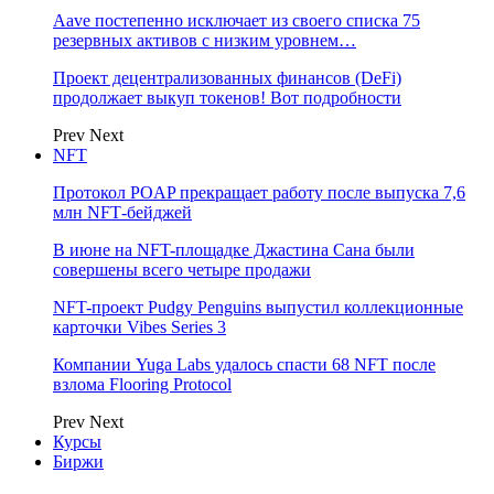
Aave постепенно исключает из своего списка 75
резервных активов с низким уровнем…
Проект децентрализованных финансов (DeFi)
продолжает выкуп токенов! Вот подробности
Prev
Next
NFT
Протокол POAP прекращает работу после выпуска 7,6
млн NFT‑бейджей
В июне на NFT-площадке Джастина Сана были
совершены всего четыре продажи
NFT-проект Pudgy Penguins выпустил коллекционные
карточки Vibes Series 3
Компании Yuga Labs удалось спасти 68 NFT после
взлома Flooring Protocol
Prev
Next
Курсы
Биржи