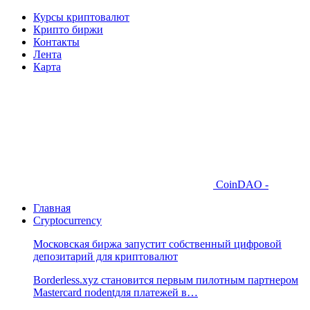
Курсы криптовалют
Крипто биржи
Контакты
Лента
Карта
CoinDAO -
Главная
Cryptocurrency
Московская биржа запустит собственный цифровой
депозитарий для криптовалют
Borderless.xyz становится первым пилотным партнером
Mastercard поdentдля платежей в…