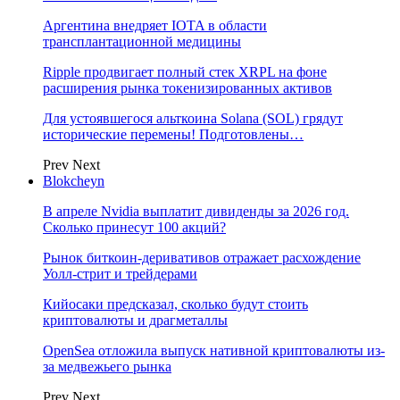
Аргентина внедряет IOTA в области
трансплантационной медицины
Ripple продвигает полный стек XRPL на фоне
расширения рынка токенизированных активов
Для устоявшегося альткоина Solana (SOL) грядут
исторические перемены! Подготовлены…
Prev
Next
Blokcheyn
В апреле Nvidia выплатит дивиденды за 2026 год.
Сколько принесут 100 акций?
Рынок биткоин-деривативов отражает расхождение
Уолл-стрит и трейдерами
Кийосаки предсказал, сколько будут стоить
криптовалюты и драгметаллы
OpenSea отложила выпуск нативной криптовалюты из-
за медвежьего рынка
Prev
Next