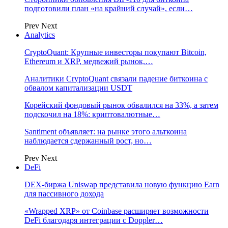
подготовили план «на крайний случай», если…
Prev
Next
Analytics
CryptoQuant: Крупные инвесторы покупают Bitcoin,
Ethereum и XRP, медвежий рынок,…
Аналитики CryptoQuant связали падение биткоина с
обвалом капитализации USDT
Корейский фондовый рынок обвалился на 33%, а затем
подскочил на 18%: криптовалютные…
Santiment объявляет: на рынке этого альткоина
наблюдается сдержанный рост, но…
Prev
Next
DeFi
DEX-биржа Uniswap представила новую функцию Earn
для пассивного дохода
«Wrapped XRP» от Coinbase расширяет возможности
DeFi благодаря интеграции с Doppler…