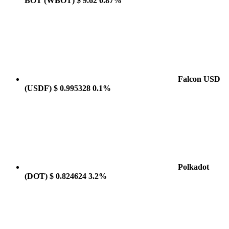
BOT
(WBOT)
$ 9.62
0.87%
Falcon USD
(USDF)
$ 0.995328
0.1%
Polkadot
(DOT)
$ 0.824624
3.2%