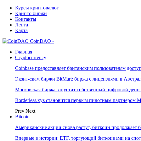
Курсы криптовалют
Крипто биржи
Контакты
Лента
Карта
CoinDAO -
Главная
Cryptocurrency
Coinbase предоставляет британским пользователям досту
Экзит-скам биржи BitMart: биржа с лицензиями в Австр
Московская биржа запустит собственный цифровой депо
Borderless.xyz становится первым пилотным партнером M
Prev
Next
Bitcoin
Американские акции снова растут, биткоин продолжает 
Впервые в истории: ETF, торгующий биткоинами на спот