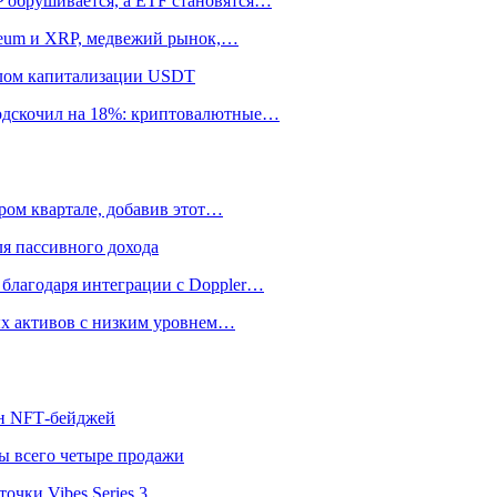
P обрушивается, а ETF становятся…
ereum и XRP, медвежий рынок,…
алом капитализации USDT
подскочил на 18%: криптовалютные…
ром квартале, добавив этот…
я пассивного дохода
 благодаря интеграции с Doppler…
ных активов с низким уровнем…
лн NFT‑бейджей
ы всего четыре продажи
чки Vibes Series 3