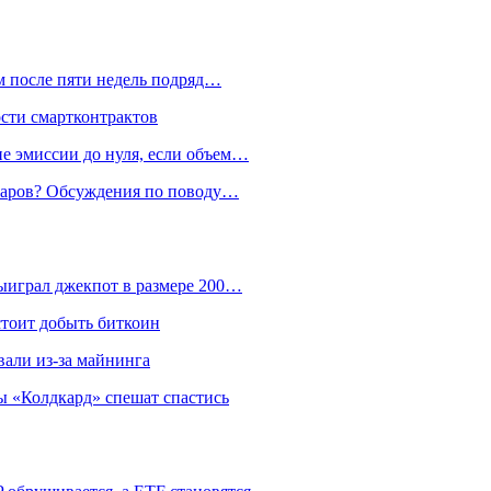
м после пяти недель подряд…
ости смартконтрактов
е эмиссии до нуля, если объем…
лларов? Обсуждения по поводу…
ыиграл джекпот в размере 200…
стоит добыть биткоин
али из-за майнинга
 «Колдкард» спешат спастись