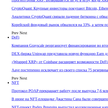
Прогноз цены XRP: Возвращается ли $1 в игру, когда XR
CryptoQuant: Крупные инвесторы покупают Bitcoin, Eth
Аналитики CryptoQuant связали падение биткоина с обв
Корейский фондовый рынок обвалился на 33%, а затем 
Prev
Next
DeFi
Компания Grayscale реорганизует финансирование во вто
DEX-биржа Uniswap представила новую функцию Earn дл
«Wrapped XRP» от Coinbase расширяет возможности DeFi
Aave постепенно исключает из своего списка 75 резерв
Prev
Next
NFT
Протокол POAP прекращает работу после выпуска 7,6 м
В июне на NFT-площадке Джастина Сана были совершен
NFT-проект Pudgy Penguins выпустил коллекционные карто