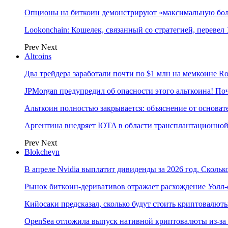
Опционы на биткоин демонстрируют «максимальную боль
Lookonchain: Кошелек, связанный со стратегией, переве
Prev
Next
Altcoins
Два трейдера заработали почти по $1 млн на мемкоине R
JPMorgan предупредил об опасности этого альткоина! П
Альткоин полностью закрывается: объяснение от основате
Аргентина внедряет IOTA в области трансплантационно
Prev
Next
Blokcheyn
В апреле Nvidia выплатит дивиденды за 2026 год. Скольк
Рынок биткоин-деривативов отражает расхождение Уолл-
Кийосаки предсказал, сколько будут стоить криптовалют
OpenSea отложила выпуск нативной криптовалюты из-за