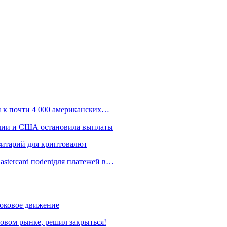
п к почти 4 000 американских…
алии и США остановила выплаты
зитарий для криптовалют
astercard поdentдля платежей в…
боковое движение
овом рынке, решил закрыться!