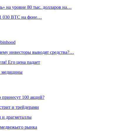
» на уровне 80 тыс. долларов на…
л 1 030 BTC на фоне…
obinhood
очему инвесторы выводят средства?…
ля! Его цена падает
й медицины
о принесут 100 акций?
стрит и трейдерами
ы и драгметаллы
 медвежьего рынка