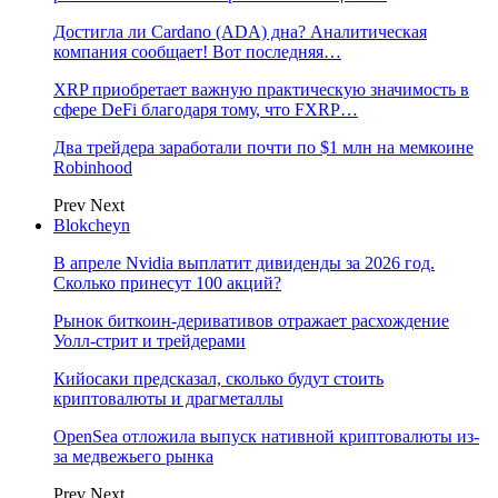
Достигла ли Cardano (ADA) дна? Аналитическая
компания сообщает! Вот последняя…
XRP приобретает важную практическую значимость в
сфере DeFi благодаря тому, что FXRP…
Два трейдера заработали почти по $1 млн на мемкоине
Robinhood
Prev
Next
Blokcheyn
В апреле Nvidia выплатит дивиденды за 2026 год.
Сколько принесут 100 акций?
Рынок биткоин-деривативов отражает расхождение
Уолл-стрит и трейдерами
Кийосаки предсказал, сколько будут стоить
криптовалюты и драгметаллы
OpenSea отложила выпуск нативной криптовалюты из-
за медвежьего рынка
Prev
Next