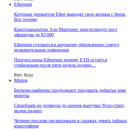
Ethereum
Крупные держатели Ether выводят свои активы с бирж.
Вот почему
Криптоаналитик Али Мартинес прогнозирует рост
эфириума до $3,000
Ethereum готовится к крупному обновлению: грядут
незначительные изменения
Прогноз цены Ethereum: почему ETH остаётся
стабильным после пяти недель подряд…
Prev
Next
Mining
Биткоин-майнеры продолжают продавать добытые ими
монеты
CleanSpark не дотянула до оценок выручки Уолл-стрит,
акции падают
Четверо россиян организовали в гаражах девять тайных
криптоферм