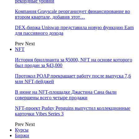
рекордные уровни
Компания Grayscale реорганизует финансирование во
втором квартале, добавив этот…
DEX-биржа Uniswap представила новую функцию Earn
для пассивного дохода
Prev
Next
NFT
История бриллианта за $5000, NFT на основе которого
был продан за $43,000
Протокол POAP прекращает работу после выпуска 7,6
млн NFT‑бейджей
В июне на NFT-площадке Джастина Сана были
совершены всего четыре продажи
NFT-проект Pudgy Penguins выпустил коллекционные
карточки Vibes Series 3
Prev
Next
Курсы
Биржи