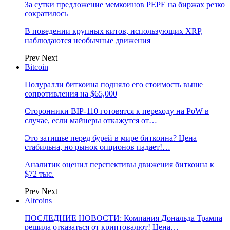
За сутки предложение мемкоинов PEPE на биржах резко
сократилось
В поведении крупных китов, использующих XRP,
наблюдаются необычные движения
Prev
Next
Bitcoin
Полуралли биткоина подняло его стоимость выше
сопротивления на $65,000
Сторонники BIP-110 готовятся к переходу на PoW в
случае, если майнеры откажутся от…
Это затишье перед бурей в мире биткоина? Цена
стабильна, но рынок опционов падает!…
Аналитик оценил перспективы движения биткоина к
$72 тыс.
Prev
Next
Altcoins
ПОСЛЕДНИЕ НОВОСТИ: Компания Дональда Трампа
решила отказаться от криптовалют! Цена…