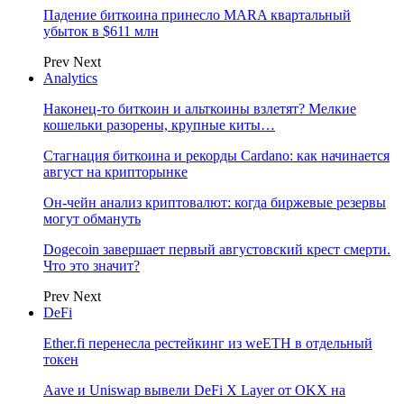
Падение биткоина принесло MARA квартальный
убыток в $611 млн
Prev
Next
Analytics
Наконец-то биткоин и альткоины взлетят? Мелкие
кошельки разорены, крупные киты…
Стагнация биткоина и рекорды Cardano: как начинается
август на крипторынке
Он-чейн анализ криптовалют: когда биржевые резервы
могут обмануть
Dogecoin завершает первый августовский крест смерти.
Что это значит?
Prev
Next
DeFi
Ether.fi перенесла рестейкинг из weETH в отдельный
токен
Aave и Uniswap вывели DeFi X Layer от OKX на