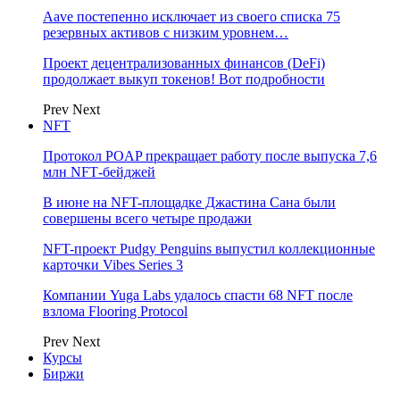
Aave постепенно исключает из своего списка 75
резервных активов с низким уровнем…
Проект децентрализованных финансов (DeFi)
продолжает выкуп токенов! Вот подробности
Prev
Next
NFT
Протокол POAP прекращает работу после выпуска 7,6
млн NFT‑бейджей
В июне на NFT-площадке Джастина Сана были
совершены всего четыре продажи
NFT-проект Pudgy Penguins выпустил коллекционные
карточки Vibes Series 3
Компании Yuga Labs удалось спасти 68 NFT после
взлома Flooring Protocol
Prev
Next
Курсы
Биржи