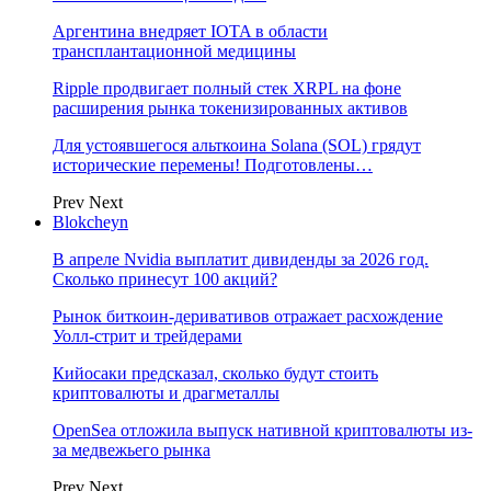
Аргентина внедряет IOTA в области
трансплантационной медицины
Ripple продвигает полный стек XRPL на фоне
расширения рынка токенизированных активов
Для устоявшегося альткоина Solana (SOL) грядут
исторические перемены! Подготовлены…
Prev
Next
Blokcheyn
В апреле Nvidia выплатит дивиденды за 2026 год.
Сколько принесут 100 акций?
Рынок биткоин-деривативов отражает расхождение
Уолл-стрит и трейдерами
Кийосаки предсказал, сколько будут стоить
криптовалюты и драгметаллы
OpenSea отложила выпуск нативной криптовалюты из-
за медвежьего рынка
Prev
Next