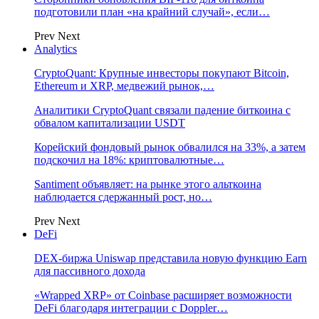
подготовили план «на крайний случай», если…
Prev
Next
Analytics
CryptoQuant: Крупные инвесторы покупают Bitcoin,
Ethereum и XRP, медвежий рынок,…
Аналитики CryptoQuant связали падение биткоина с
обвалом капитализации USDT
Корейский фондовый рынок обвалился на 33%, а затем
подскочил на 18%: криптовалютные…
Santiment объявляет: на рынке этого альткоина
наблюдается сдержанный рост, но…
Prev
Next
DeFi
DEX-биржа Uniswap представила новую функцию Earn
для пассивного дохода
«Wrapped XRP» от Coinbase расширяет возможности
DeFi благодаря интеграции с Doppler…