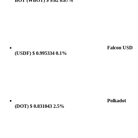
BOT
(WBOT)
$ 9.62
0.87%
Falcon USD
(USDF)
$ 0.995334
0.1%
Polkadot
(DOT)
$ 0.831043
2.5%