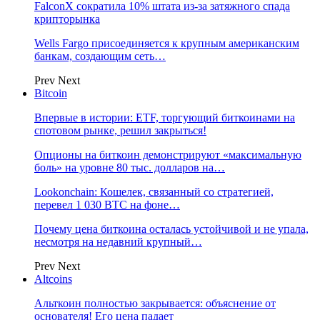
FalconX сократила 10% штата из-за затяжного спада
крипторынка
Wells Fargo присоединяется к крупным американским
банкам, создающим сеть…
Prev
Next
Bitcoin
Впервые в истории: ETF, торгующий биткоинами на
спотовом рынке, решил закрыться!
Опционы на биткоин демонстрируют «максимальную
боль» на уровне 80 тыс. долларов на…
Lookonchain: Кошелек, связанный со стратегией,
перевел 1 030 BTC на фоне…
Почему цена биткоина осталась устойчивой и не упала,
несмотря на недавний крупный…
Prev
Next
Altcoins
Альткоин полностью закрывается: объяснение от
основателя! Его цена падает