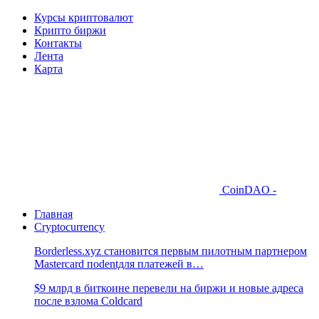
Курсы криптовалют
Крипто биржи
Контакты
Лента
Карта
CoinDAO -
Главная
Cryptocurrency
Borderless.xyz становится первым пилотным партнером
Mastercard поdentдля платежей в…
$9 млрд в биткоине перевели на биржи и новые адреса
после взлома Coldcard