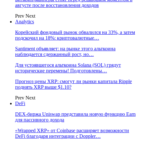
августе после восстановления доходов
Prev
Next
Analytics
Корейский фондовый рынок обвалился на 33%, а затем
подскочил на 18%: криптовалютные…
Santiment объявляет: на рынке этого альткоина
наблюдается сдержанный рост, но…
Для устоявшегося альткоина Solana (SOL) грядут
исторические перемены! Подготовлены…
Прогноз цены XRP: смогут ли рынки капитала Ripple
поднять XRP выше $1.10?
Prev
Next
DeFi
DEX-биржа Uniswap представила новую функцию Earn
для пассивного дохода
«Wrapped XRP» от Coinbase расширяет возможности
DeFi благодаря интеграции с Doppler…