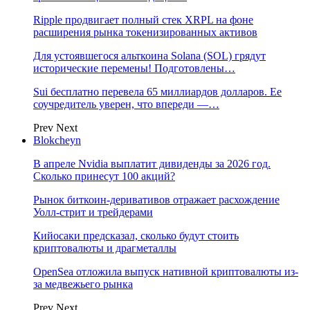
Ripple продвигает полный стек XRPL на фоне
расширения рынка токенизированных активов
Для устоявшегося альткоина Solana (SOL) грядут
исторические перемены! Подготовлены…
Sui бесплатно перевела 65 миллиардов долларов. Ее
соучредитель уверен, что впереди —…
Prev
Next
Blokcheyn
В апреле Nvidia выплатит дивиденды за 2026 год.
Сколько принесут 100 акций?
Рынок биткоин-деривативов отражает расхождение
Уолл-стрит и трейдерами
Кийосаки предсказал, сколько будут стоить
криптовалюты и драгметаллы
OpenSea отложила выпуск нативной криптовалюты из-
за медвежьего рынка
Prev
Next