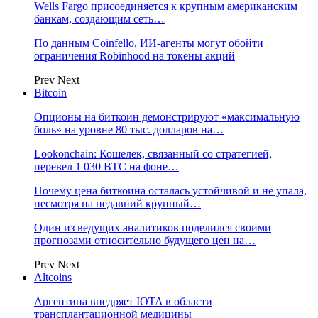
Wells Fargo присоединяется к крупным американским
банкам, создающим сеть…
По данным Coinfello, ИИ-агенты могут обойти
ограничения Robinhood на токены акций
Prev
Next
Bitcoin
Опционы на биткоин демонстрируют «максимальную
боль» на уровне 80 тыс. долларов на…
Lookonchain: Кошелек, связанный со стратегией,
перевел 1 030 BTC на фоне…
Почему цена биткоина осталась устойчивой и не упала,
несмотря на недавний крупный…
Один из ведущих аналитиков поделился своими
прогнозами относительно будущего цен на…
Prev
Next
Altcoins
Аргентина внедряет IOTA в области
трансплантационной медицины