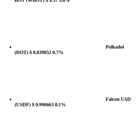
BOT
(WBOT)
$ 9.57
3.6%
Polkadot
(DOT)
$ 0.839852
0.7%
Falcon USD
(USDF)
$ 0.996663
0.1%