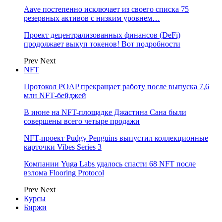
Aave постепенно исключает из своего списка 75
резервных активов с низким уровнем…
Проект децентрализованных финансов (DeFi)
продолжает выкуп токенов! Вот подробности
Prev
Next
NFT
Протокол POAP прекращает работу после выпуска 7,6
млн NFT‑бейджей
В июне на NFT-площадке Джастина Сана были
совершены всего четыре продажи
NFT-проект Pudgy Penguins выпустил коллекционные
карточки Vibes Series 3
Компании Yuga Labs удалось спасти 68 NFT после
взлома Flooring Protocol
Prev
Next
Курсы
Биржи