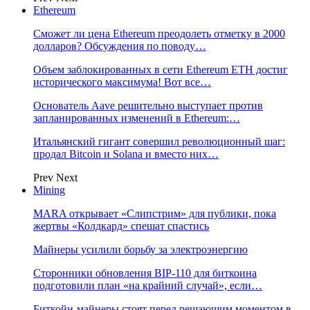
Ethereum
Сможет ли цена Ethereum преодолеть отметку в 2000
долларов? Обсуждения по поводу…
Объем заблокированных в сети Ethereum ETH достиг
исторического максимума! Вот все…
Основатель Aave решительно выступает против
запланированных изменений в Ethereum:…
Итальянский гигант совершил революционный шаг:
продал Bitcoin и Solana и вместо них…
Prev
Next
Mining
MARA открывает «Слипстрим» для публики, пока
жертвы «Колдкард» спешат спастись
Майнеры усилили борьбу за электроэнергию
Сторонники обновления BIP-110 для биткоина
подготовили план «на крайний случай», если…
Биткойн-майнеры стоят перед решающим моментом в