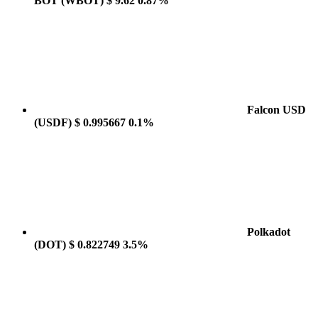
BOT
(WBOT)
$ 9.62
0.87%
Falcon USD
(USDF)
$ 0.995667
0.1%
Polkadot
(DOT)
$ 0.822749
3.5%