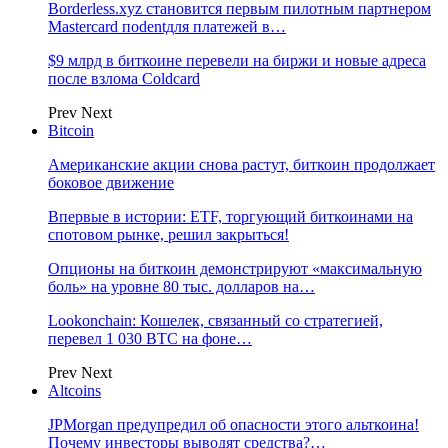
Borderless.xyz становится первым пилотным партнером
Mastercard поdentдля платежей в…
$9 млрд в биткоине перевели на биржи и новые адреса
после взлома Coldcard
Prev
Next
Bitcoin
Американские акции снова растут, биткоин продолжает
боковое движение
Впервые в истории: ETF, торгующий биткоинами на
спотовом рынке, решил закрыться!
Опционы на биткоин демонстрируют «максимальную
боль» на уровне 80 тыс. долларов на…
Lookonchain: Кошелек, связанный со стратегией,
перевел 1 030 BTC на фоне…
Prev
Next
Altcoins
JPMorgan предупредил об опасности этого альткоина!
Почему инвесторы выводят средства?…