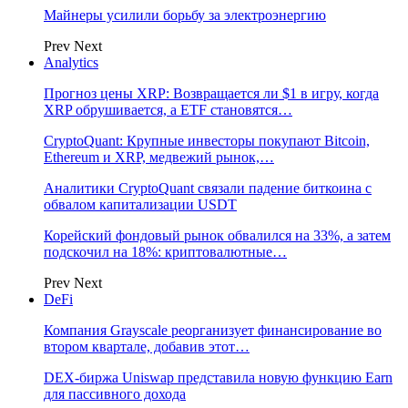
Майнеры усилили борьбу за электроэнергию
Prev
Next
Analytics
Прогноз цены XRP: Возвращается ли $1 в игру, когда
XRP обрушивается, а ETF становятся…
CryptoQuant: Крупные инвесторы покупают Bitcoin,
Ethereum и XRP, медвежий рынок,…
Аналитики CryptoQuant связали падение биткоина с
обвалом капитализации USDT
Корейский фондовый рынок обвалился на 33%, а затем
подскочил на 18%: криптовалютные…
Prev
Next
DeFi
Компания Grayscale реорганизует финансирование во
втором квартале, добавив этот…
DEX-биржа Uniswap представила новую функцию Earn
для пассивного дохода