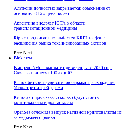
Альткоин полностью закрывается: объяснение от
основателя! Его цена падает
Аргентина внедряет IOTA в области
трансплантационной медицины
Ripple продвигает полный стек XRPL на фоне
расширения рынка токенизированных активов
Prev
Next
Blokcheyn
В апреле Nvidia выплатит дивиденды за 2026 год.
Сколько принесут 100 акций?
Рынок биткоин-деривативов отражает расхождение
Уолл-стрит и трейдерами
Кийосаки предсказал, сколько будут стоить
криптовалюты и драгметаллы
OpenSea отложила выпуск нативной криптовалюты из-
за медвежьего рынка
Prev
Next