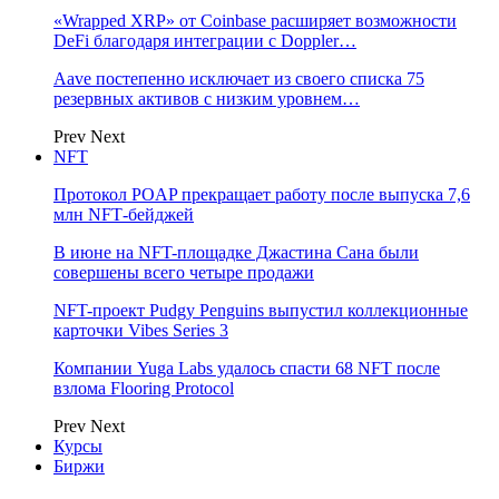
«Wrapped XRP» от Coinbase расширяет возможности
DeFi благодаря интеграции с Doppler…
Aave постепенно исключает из своего списка 75
резервных активов с низким уровнем…
Prev
Next
NFT
Протокол POAP прекращает работу после выпуска 7,6
млн NFT‑бейджей
В июне на NFT-площадке Джастина Сана были
совершены всего четыре продажи
NFT-проект Pudgy Penguins выпустил коллекционные
карточки Vibes Series 3
Компании Yuga Labs удалось спасти 68 NFT после
взлома Flooring Protocol
Prev
Next
Курсы
Биржи