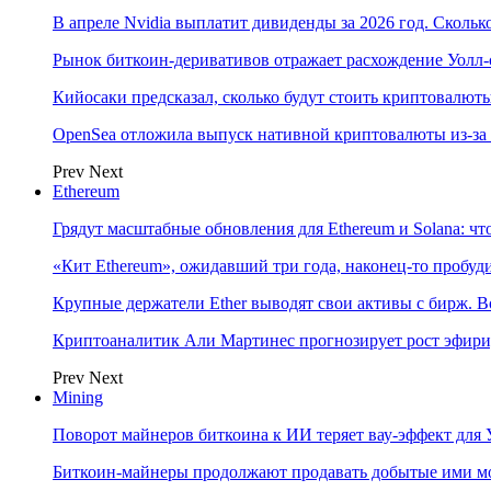
В апреле Nvidia выплатит дивиденды за 2026 год. Скольк
Рынок биткоин-деривативов отражает расхождение Уолл-
Кийосаки предсказал, сколько будут стоить криптовалют
OpenSea отложила выпуск нативной криптовалюты из-за
Prev
Next
Ethereum
Грядут масштабные обновления для Ethereum и Solana: чт
«Кит Ethereum», ожидавший три года, наконец-то пробу
Крупные держатели Ether выводят свои активы с бирж. В
Криптоаналитик Али Мартинес прогнозирует рост эфири
Prev
Next
Mining
Поворот майнеров биткоина к ИИ теряет вау-эффект для 
Биткоин-майнеры продолжают продавать добытые ими м