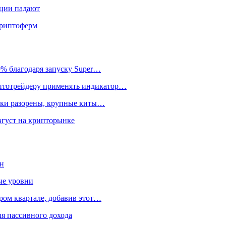
кции падают
криптоферм
9% благодаря запуску Super…
иптотрейдеру применять индикатор…
льки разорены, крупные киты…
вгуст на крипторынке
ен
ые уровни
ром квартале, добавив этот…
я пассивного дохода