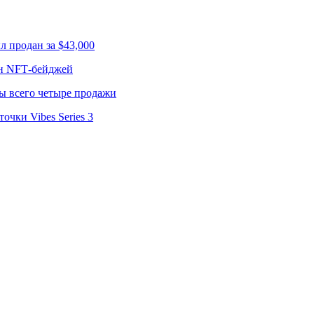
л продан за $43,000
лн NFT‑бейджей
ы всего четыре продажи
чки Vibes Series 3