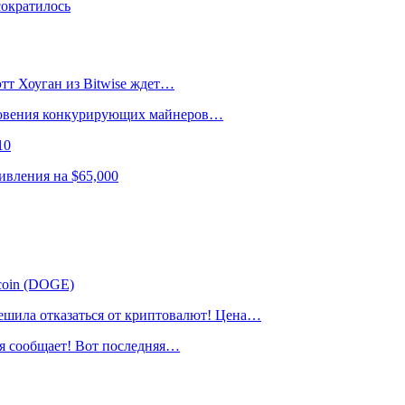
сократилось
тт Хоуган из Bitwise ждет…
лкновения конкурирующих майнеров…
10
ивления на $65,000
ecoin (DOGE)
ла отказаться от криптовалют! Цена…
я сообщает! Вот последняя…