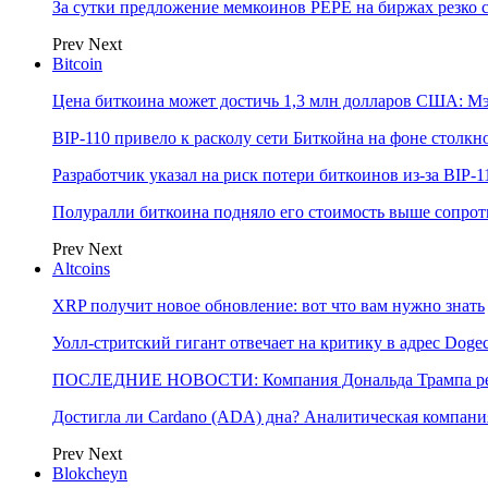
За сутки предложение мемкоинов PEPE на биржах резко 
Prev
Next
Bitcoin
Цена биткоина может достичь 1,3 млн долларов США: Мэ
BIP-110 привело к расколу сети Биткойна на фоне сто
Разработчик указал на риск потери биткоинов из-за BIP-1
Полуралли биткоина подняло его стоимость выше сопрот
Prev
Next
Altcoins
XRP получит новое обновление: вот что вам нужно знать
Уолл-стритский гигант отвечает на критику в адрес Dog
ПОСЛЕДНИЕ НОВОСТИ: Компания Дональда Трампа реши
Достигла ли Cardano (ADA) дна? Аналитическая компани
Prev
Next
Blokcheyn