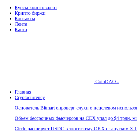
Курсы криптовалют
Крипто биржи
Контакты
Лента
Карта
CoinDAO -
Главная
Cryptocurrency
Основатель Bitmart опроверг слухи о нецелевом использ
Объем бессрочных фьючерсов на CEX упал до $4 трлн, м
Circle расширяет USDC в экосистему OKX с запуском X L