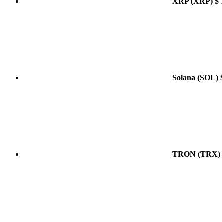
XRP
(XRP)
$ 
Solana
(SOL)
TRON
(TRX)