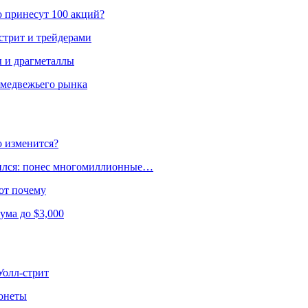
о принесут 100 акций?
стрит и трейдерами
ы и драгметаллы
 медвежьего рынка
о изменится?
дился: понес многомиллионные…
от почему
ума до $3,000
Уолл-стрит
онеты