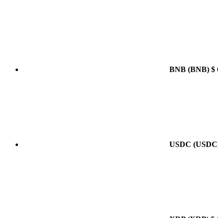
BNB
(BNB)
$ 
USDC
(USDC