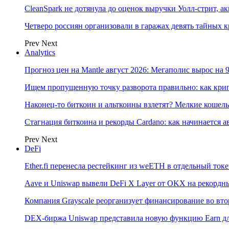
CleanSpark не дотянула до оценок выручки Уолл-стрит, а
Четверо россиян организовали в гаражах девять тайных 
Prev
Next
Analytics
Прогноз цен на Mantle август 2026: Мегаполис вырос на 
Ищем пропущенную точку разворота правильно: как кр
Наконец-то биткоин и альткоины взлетят? Мелкие коше
Стагнация биткоина и рекорды Cardano: как начинается а
Prev
Next
DeFi
Ether.fi перенесла рестейкинг из weETH в отдельный ток
Aave и Uniswap вывели DeFi X Layer от OKX на рекордн
Компания Grayscale реорганизует финансирование во вто
DEX-биржа Uniswap представила новую функцию Earn дл