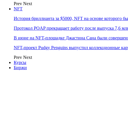
Prev
Next
NFT
История бриллианта за $5000, NFT на основе которого бы
Протокол POAP прекращает работу после выпуска 7,6 м
В июне на NFT-площадке Джастина Сана были совершен
NFT-проект Pudgy Penguins выпустил коллекционные карто
Prev
Next
Курсы
Биржи