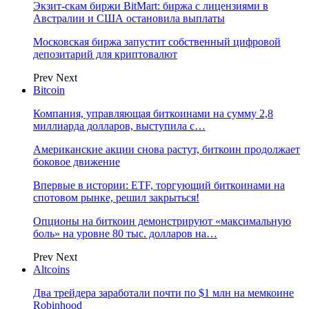
Экзит-скам биржи BitMart: биржа с лицензиями в
Австралии и США остановила выплаты
Московская биржа запустит собственный цифровой
депозитарий для криптовалют
Prev
Next
Bitcoin
Компания, управляющая биткоинами на сумму 2,8
миллиарда долларов, выступила с…
Американские акции снова растут, биткоин продолжает
боковое движение
Впервые в истории: ETF, торгующий биткоинами на
спотовом рынке, решил закрыться!
Опционы на биткоин демонстрируют «максимальную
боль» на уровне 80 тыс. долларов на…
Prev
Next
Altcoins
Два трейдера заработали почти по $1 млн на мемкоине
Robinhood