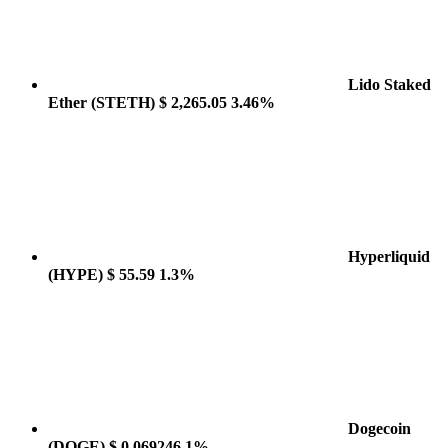
Lido Staked
Ether
(STETH)
$ 2,265.05
3.46%
Hyperliquid
(HYPE)
$ 55.59
1.3%
Dogecoin
(DOGE)
$ 0.069246
1%