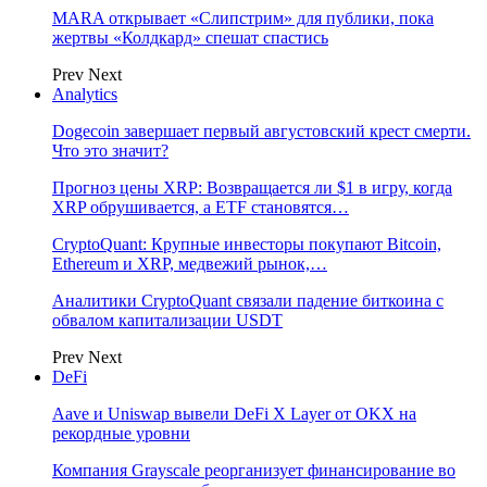
MARA открывает «Слипстрим» для публики, пока
жертвы «Колдкард» спешат спастись
Prev
Next
Analytics
Dogecoin завершает первый августовский крест смерти.
Что это значит?
Прогноз цены XRP: Возвращается ли $1 в игру, когда
XRP обрушивается, а ETF становятся…
CryptoQuant: Крупные инвесторы покупают Bitcoin,
Ethereum и XRP, медвежий рынок,…
Аналитики CryptoQuant связали падение биткоина с
обвалом капитализации USDT
Prev
Next
DeFi
Aave и Uniswap вывели DeFi X Layer от OKX на
рекордные уровни
Компания Grayscale реорганизует финансирование во