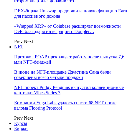
втором квартале, добавив этот…
DEX-биржа Uniswap представила новую функцию Earn
для пассивного дохода
«Wrapped XRP» от Coinbase расширяет возможности
DeFi благодаря интеграции с Doppler…
Prev
Next
NFT
Протокол POAP прекращает работу после выпуска 7,6
млн NFT‑бейджей
В июне на NFT-площадке Джастина Сана были
совершены всего четыре продажи
NFT-проект Pudgy Penguins выпустил коллекционные
карточки Vibes Series 3
Компании Yuga Labs удалось спасти 68 NFT после
взлома Flooring Protocol
Prev
Next
Курсы
Биржи