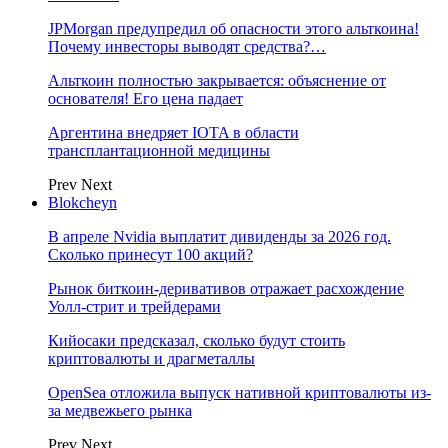
JPMorgan предупредил об опасности этого альткоина!
Почему инвесторы выводят средства?…
Альткоин полностью закрывается: объяснение от
основателя! Его цена падает
Аргентина внедряет IOTA в области
трансплантационной медицины
Prev
Next
Blokcheyn
В апреле Nvidia выплатит дивиденды за 2026 год.
Сколько принесут 100 акций?
Рынок биткоин-деривативов отражает расхождение
Уолл-стрит и трейдерами
Кийосаки предсказал, сколько будут стоить
криптовалюты и драгметаллы
OpenSea отложила выпуск нативной криптовалюты из-
за медвежьего рынка
Prev
Next