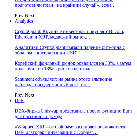
подготовили план «на крайний случай», если…
Prev
Next
Analytics
CryptoQuant: Крупные инвесторы покупают Bitcoin,
Ethereum и XRP, медвежий рынок,…
Аналитики CryptoQuant связали падение биткоина с
обвалом капитализации USDT
Корейский фондовый рынок обвалился на 33%, а затем
подскочил на 18%: криптовалютные…
Santiment объявляет: на рынке этого альткоина
наблюдается сдержанный рост, но…
Prev
Next
DeFi
DEX-биржа Uniswap представила новую функцию Earn
для пассивного дохода
«Wrapped XRP» от Coinbase расширяет возможности
DeFi благодаря интеграции с Doppler…