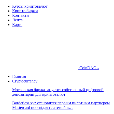
Курсы криптовалют
Крипто биржи
Контакты
Лента
Карта
CoinDAO -
Главная
Cryptocurrency
Московская биржа запустит собственный цифровой
депозитарий для криптовалют
Borderless.xyz становится первым пилотным партнером
Mastercard поdentдля платежей в…