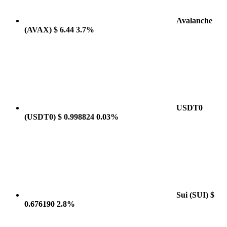
Avalanche
(AVAX)
$ 6.44
3.7%
USDT0
(USDT0)
$ 0.998824
0.03%
Sui
(SUI)
$
0.676190
2.8%