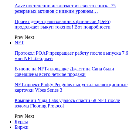
Aave постепенно исключает из своего списка 75
резервных активов с низким уровнем…
Проект децентрализованных финансов (DeFi)
продолжает выкуп токенов! Вот подробности
Prev
Next
NFT
Протокол POAP прекращает работу после выпуска 7,6
млн NFT‑бейджей
В июне на NFT-площадке Джастина Сана были
совершены всего четыре продажи
NFT-проект Pudgy Penguins выпустил коллекционные
карточки Vibes Series 3
Компании Yuga Labs удалось спасти 68 NFT после
взлома Flooring Protocol
Prev
Next
Курсы
Биржи