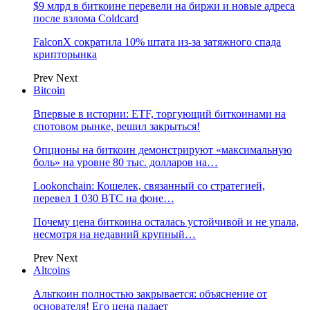
$9 млрд в биткоине перевели на биржи и новые адреса
после взлома Coldcard
FalconX сократила 10% штата из-за затяжного спада
крипторынка
Prev
Next
Bitcoin
Впервые в истории: ETF, торгующий биткоинами на
спотовом рынке, решил закрыться!
Опционы на биткоин демонстрируют «максимальную
боль» на уровне 80 тыс. долларов на…
Lookonchain: Кошелек, связанный со стратегией,
перевел 1 030 BTC на фоне…
Почему цена биткоина осталась устойчивой и не упала,
несмотря на недавний крупный…
Prev
Next
Altcoins
Альткоин полностью закрывается: объяснение от
основателя! Его цена падает