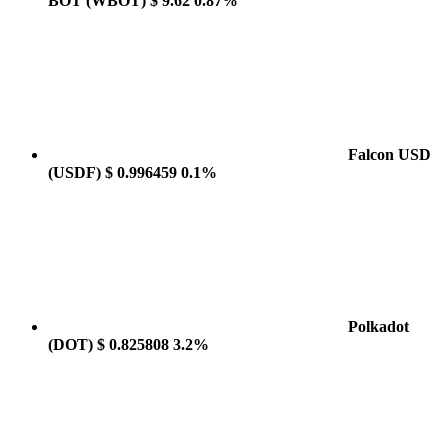
BOT
(WBOT)
$ 9.62
0.87%
Falcon USD
(USDF)
$ 0.996459
0.1%
Polkadot
(DOT)
$ 0.825808
3.2%