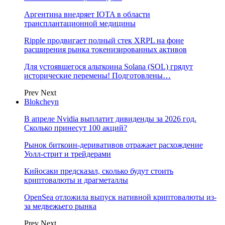
Аргентина внедряет IOTA в области
трансплантационной медицины
Ripple продвигает полный стек XRPL на фоне
расширения рынка токенизированных активов
Для устоявшегося альткоина Solana (SOL) грядут
исторические перемены! Подготовлены…
Prev
Next
Blokcheyn
В апреле Nvidia выплатит дивиденды за 2026 год.
Сколько принесут 100 акций?
Рынок биткоин-деривативов отражает расхождение
Уолл-стрит и трейдерами
Кийосаки предсказал, сколько будут стоить
криптовалюты и драгметаллы
OpenSea отложила выпуск нативной криптовалюты из-
за медвежьего рынка
Prev
Next