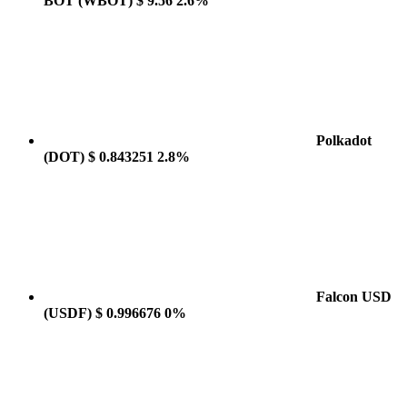
BOT
(WBOT)
$ 9.56
2.6%
Polkadot
(DOT)
$ 0.843251
2.8%
Falcon USD
(USDF)
$ 0.996676
0%