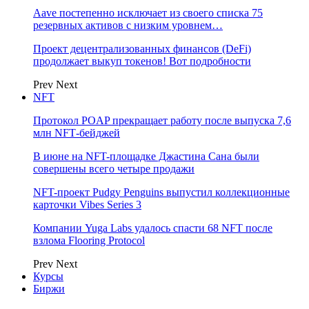
Aave постепенно исключает из своего списка 75
резервных активов с низким уровнем…
Проект децентрализованных финансов (DeFi)
продолжает выкуп токенов! Вот подробности
Prev
Next
NFT
Протокол POAP прекращает работу после выпуска 7,6
млн NFT‑бейджей
В июне на NFT-площадке Джастина Сана были
совершены всего четыре продажи
NFT-проект Pudgy Penguins выпустил коллекционные
карточки Vibes Series 3
Компании Yuga Labs удалось спасти 68 NFT после
взлома Flooring Protocol
Prev
Next
Курсы
Биржи