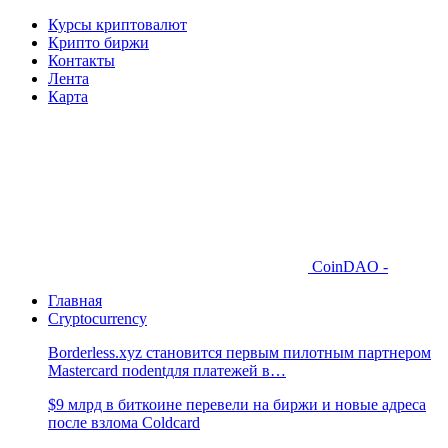
Курсы криптовалют
Крипто биржи
Контакты
Лента
Карта
CoinDAO -
Главная
Cryptocurrency
Borderless.xyz становится первым пилотным партнером
Mastercard поdentдля платежей в…
$9 млрд в биткоине перевели на биржи и новые адреса
после взлома Coldcard