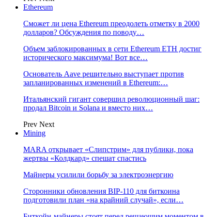
Ethereum
Сможет ли цена Ethereum преодолеть отметку в 2000
долларов? Обсуждения по поводу…
Объем заблокированных в сети Ethereum ETH достиг
исторического максимума! Вот все…
Основатель Aave решительно выступает против
запланированных изменений в Ethereum:…
Итальянский гигант совершил революционный шаг:
продал Bitcoin и Solana и вместо них…
Prev
Next
Mining
MARA открывает «Слипстрим» для публики, пока
жертвы «Колдкард» спешат спастись
Майнеры усилили борьбу за электроэнергию
Сторонники обновления BIP-110 для биткоина
подготовили план «на крайний случай», если…
Биткойн-майнеры стоят перед решающим моментом в