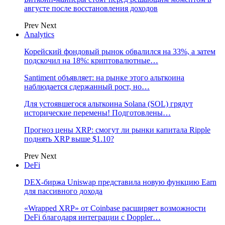
августе после восстановления доходов
Prev
Next
Analytics
Корейский фондовый рынок обвалился на 33%, а затем
подскочил на 18%: криптовалютные…
Santiment объявляет: на рынке этого альткоина
наблюдается сдержанный рост, но…
Для устоявшегося альткоина Solana (SOL) грядут
исторические перемены! Подготовлены…
Прогноз цены XRP: смогут ли рынки капитала Ripple
поднять XRP выше $1.10?
Prev
Next
DeFi
DEX-биржа Uniswap представила новую функцию Earn
для пассивного дохода
«Wrapped XRP» от Coinbase расширяет возможности
DeFi благодаря интеграции с Doppler…