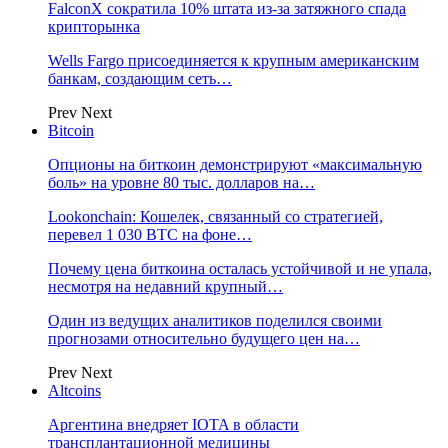
FalconX сократила 10% штата из-за затяжного спада
крипторынка
Wells Fargo присоединяется к крупным американским
банкам, создающим сеть…
Prev
Next
Bitcoin
Опционы на биткоин демонстрируют «максимальную
боль» на уровне 80 тыс. долларов на…
Lookonchain: Кошелек, связанный со стратегией,
перевел 1 030 BTC на фоне…
Почему цена биткоина осталась устойчивой и не упала,
несмотря на недавний крупный…
Один из ведущих аналитиков поделился своими
прогнозами относительно будущего цен на…
Prev
Next
Altcoins
Аргентина внедряет IOTA в области
трансплантационной медицины