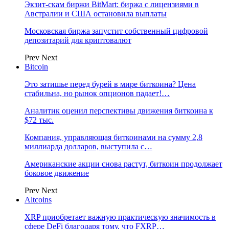
Экзит-скам биржи BitMart: биржа с лицензиями в
Австралии и США остановила выплаты
Московская биржа запустит собственный цифровой
депозитарий для криптовалют
Prev
Next
Bitcoin
Это затишье перед бурей в мире биткоина? Цена
стабильна, но рынок опционов падает!…
Аналитик оценил перспективы движения биткоина к
$72 тыс.
Компания, управляющая биткоинами на сумму 2,8
миллиарда долларов, выступила с…
Американские акции снова растут, биткоин продолжает
боковое движение
Prev
Next
Altcoins
XRP приобретает важную практическую значимость в
сфере DeFi благодаря тому, что FXRP…