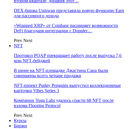
втором квартале, добавив этот…
DEX-биржа Uniswap представила новую функцию Earn
для пассивного дохода
«Wrapped XRP» от Coinbase расширяет возможности
DeFi благодаря интеграции с Doppler…
Prev
Next
NFT
Протокол POAP прекращает работу после выпуска 7,6
млн NFT‑бейджей
В июне на NFT-площадке Джастина Сана были
совершены всего четыре продажи
NFT-проект Pudgy Penguins выпустил коллекционные
карточки Vibes Series 3
Компании Yuga Labs удалось спасти 68 NFT после
взлома Flooring Protocol
Prev
Next
Курсы
Биржи