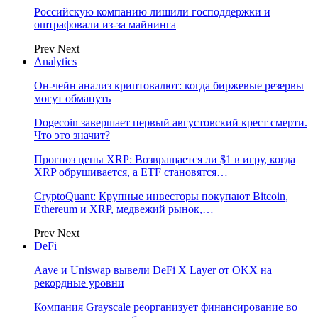
Российскую компанию лишили господдержки и
оштрафовали из-за майнинга
Prev
Next
Analytics
Он-чейн анализ криптовалют: когда биржевые резервы
могут обмануть
Dogecoin завершает первый августовский крест смерти.
Что это значит?
Прогноз цены XRP: Возвращается ли $1 в игру, когда
XRP обрушивается, а ETF становятся…
CryptoQuant: Крупные инвесторы покупают Bitcoin,
Ethereum и XRP, медвежий рынок,…
Prev
Next
DeFi
Aave и Uniswap вывели DeFi X Layer от OKX на
рекордные уровни
Компания Grayscale реорганизует финансирование во