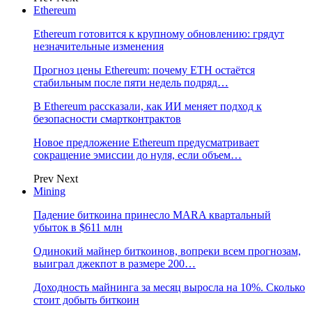
Ethereum
Ethereum готовится к крупному обновлению: грядут
незначительные изменения
Прогноз цены Ethereum: почему ETH остаётся
стабильным после пяти недель подряд…
В Ethereum рассказали, как ИИ меняет подход к
безопасности смартконтрактов
Новое предложение Ethereum предусматривает
сокращение эмиссии до нуля, если объем…
Prev
Next
Mining
Падение биткоина принесло MARA квартальный
убыток в $611 млн
Одинокий майнер биткоинов, вопреки всем прогнозам,
выиграл джекпот в размере 200…
Доходность майнинга за месяц выросла на 10%. Сколько
стоит добыть биткоин