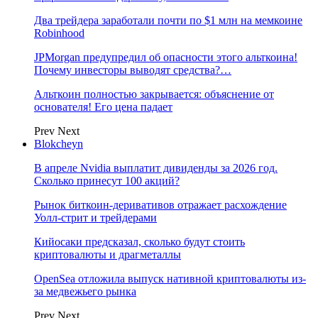
Два трейдера заработали почти по $1 млн на мемкоине
Robinhood
JPMorgan предупредил об опасности этого альткоина!
Почему инвесторы выводят средства?…
Альткоин полностью закрывается: объяснение от
основателя! Его цена падает
Prev
Next
Blokcheyn
В апреле Nvidia выплатит дивиденды за 2026 год.
Сколько принесут 100 акций?
Рынок биткоин-деривативов отражает расхождение
Уолл-стрит и трейдерами
Кийосаки предсказал, сколько будут стоить
криптовалюты и драгметаллы
OpenSea отложила выпуск нативной криптовалюты из-
за медвежьего рынка
Prev
Next