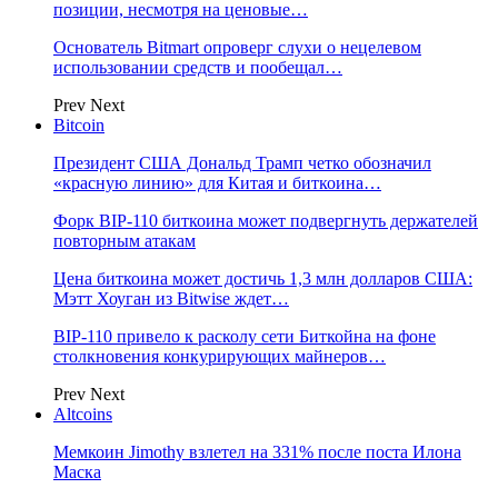
позиции, несмотря на ценовые…
Основатель Bitmart опроверг слухи о нецелевом
использовании средств и пообещал…
Prev
Next
Bitcoin
Президент США Дональд Трамп четко обозначил
«красную линию» для Китая и биткоина…
Форк BIP-110 биткоина может подвергнуть держателей
повторным атакам
Цена биткоина может достичь 1,3 млн долларов США:
Мэтт Хоуган из Bitwise ждет…
BIP-110 привело к расколу сети Биткойна на фоне
столкновения конкурирующих майнеров…
Prev
Next
Altcoins
Мемкоин Jimothy взлетел на 331% после поста Илона
Маска