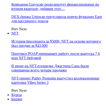
Компания Grayscale реорганизует финансирование во
втором квартале, добавив этот…
DEX-биржа Uniswap представила новую функцию Earn
для пассивного дохода
Prev
Next
NFT
История бриллианта за $5000, NFT на основе которого
был продан за $43,000
Протокол POAP прекращает работу после выпуска 7,6
млн NFT‑бейджей
В июне на NFT-площадке Джастина Сана были
совершены всего четыре продажи
NFT-проект Pudgy Penguins выпустил коллекционные
карточки Vibes Series 3
Prev
Next
Курсы
Биржи