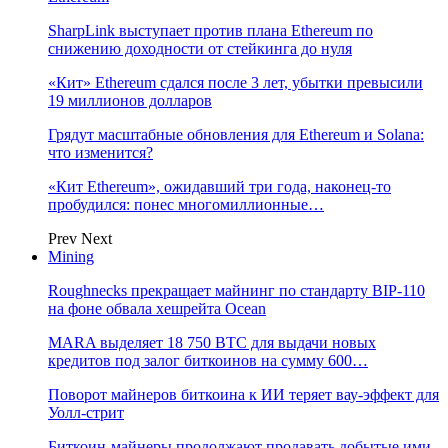
SharpLink выступает против плана Ethereum по
снижению доходности от стейкинга до нуля
«Кит» Ethereum сдался после 3 лет, убытки превысили
19 миллионов долларов
Грядут масштабные обновления для Ethereum и Solana:
что изменится?
«Кит Ethereum», ожидавший три года, наконец-то
пробудился: понес многомиллионные…
Prev
Next
Mining
Roughnecks прекращает майнинг по стандарту BIP-110
на фоне обвала хешрейта Ocean
MARA выделяет 18 750 BTC для выдачи новых
кредитов под залог биткоинов на сумму 600…
Поворот майнеров биткоина к ИИ теряет вау-эффект для
Уолл-стрит
Биткоин-майнеры продолжают продавать добытые ими