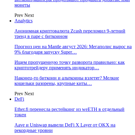
монеты
Prev
Next
Analytics
Анонимная криптовалюта Zcash переломил 9-летний
тренд в паре с биткоином
Прогноз цен на Mantle август 2026: Мегаполис вырос на
9% благодаря запуску Super…
Ищем пропущенную точку разворота правильно: как
криптотрейдеру применять индикатор…
Наконец-то биткоин и альткоины взлетят? Мелкие
кошельки разорены, крупные киты…
Prev
Next
DeFi
Ether.fi перенесла рестейкинг из weETH в отдельный
токен
Aave и Uniswap вывели DeFi X Layer от OKX на
рекордные уровни