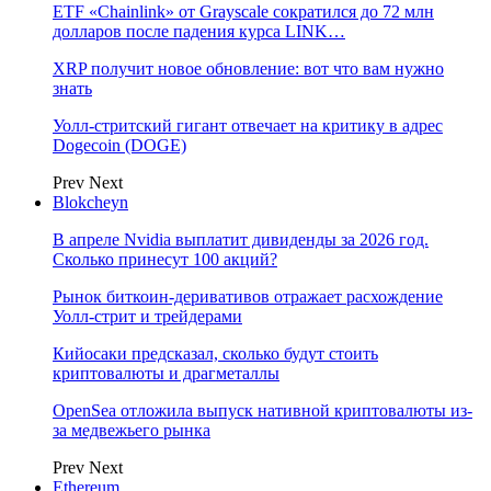
ETF «Chainlink» от Grayscale сократился до 72 млн
долларов после падения курса LINK…
XRP получит новое обновление: вот что вам нужно
знать
Уолл-стритский гигант отвечает на критику в адрес
Dogecoin (DOGE)
Prev
Next
Blokcheyn
В апреле Nvidia выплатит дивиденды за 2026 год.
Сколько принесут 100 акций?
Рынок биткоин-деривативов отражает расхождение
Уолл-стрит и трейдерами
Кийосаки предсказал, сколько будут стоить
криптовалюты и драгметаллы
OpenSea отложила выпуск нативной криптовалюты из-
за медвежьего рынка
Prev
Next
Ethereum