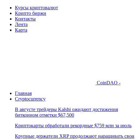
Курсы криптовалют
Крипто биржи
Контакты
Лента
Карта
CoinDAO -
Главная
Cryptocurrency
В августе трейдеры Kalshi ожидают достижения
биткоином отметки $67,500
Криптокарты обработали рекордные $759 млн за июль
Крупные держатели XRP продолжают наращивать свои