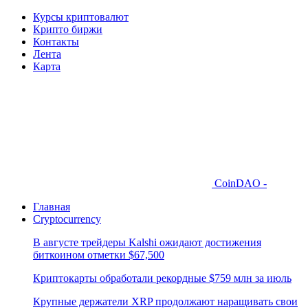
Курсы криптовалют
Крипто биржи
Контакты
Лента
Карта
CoinDAO -
Главная
Cryptocurrency
В августе трейдеры Kalshi ожидают достижения
биткоином отметки $67,500
Криптокарты обработали рекордные $759 млн за июль
Крупные держатели XRP продолжают наращивать свои