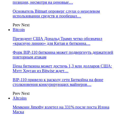
позиции, несмотря на ценовые…
Основатель Bitmart опроверг слухи о нецелевом
использовании средств и пообещал…
Prev
Next
Bitcoin
Президент США Дональд Трамп четко обозначил
«красную линию» для Китая и биткоина…
Форк BIP-110 биткоина может подвергнуть держателей
повторным атакам
Цена биткоина может достичь 1,3 млн долларов США:
Мэтт Хоуган из Bitwise ждет…
BIP-110 привело к расколу сети Биткойна на фоне
столкновения конкурирующих майнеров…
Prev
Next
Altcoins
Мемкоин Jimothy взлетел на 331% после поста Илона
Маска