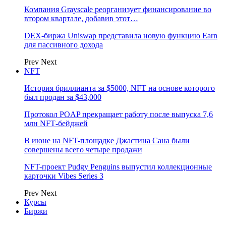
Компания Grayscale реорганизует финансирование во
втором квартале, добавив этот…
DEX-биржа Uniswap представила новую функцию Earn
для пассивного дохода
Prev
Next
NFT
История бриллианта за $5000, NFT на основе которого
был продан за $43,000
Протокол POAP прекращает работу после выпуска 7,6
млн NFT‑бейджей
В июне на NFT-площадке Джастина Сана были
совершены всего четыре продажи
NFT-проект Pudgy Penguins выпустил коллекционные
карточки Vibes Series 3
Prev
Next
Курсы
Биржи