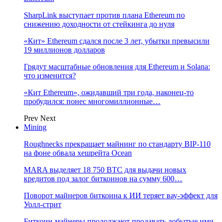
SharpLink выступает против плана Ethereum по
снижению доходности от стейкинга до нуля
«Кит» Ethereum сдался после 3 лет, убытки превысили
19 миллионов долларов
Грядут масштабные обновления для Ethereum и Solana:
что изменится?
«Кит Ethereum», ожидавший три года, наконец-то
пробудился: понес многомиллионные…
Prev
Next
Mining
Roughnecks прекращает майнинг по стандарту BIP-110
на фоне обвала хешрейта Ocean
MARA выделяет 18 750 BTC для выдачи новых
кредитов под залог биткоинов на сумму 600…
Поворот майнеров биткоина к ИИ теряет вау-эффект для
Уолл-стрит
Биткоин-майнеры продолжают продавать добытые ими