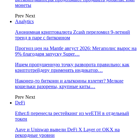
монеты
Prev
Next
Analytics
Анонимная криптовалюта Zcash переломил 9-летний
тренд в паре с биткоином
Прогноз цен на Mantle август 2026: Мегаполис вырос на
9% благодаря запуску Super…
Ищем пропущенную точку разворота правильно: как
криптотрейдеру применять индикатор…
Наконец-то биткоин и альткоины взлетят? Мелкие
кошельки разорены, крупные киты…
Prev
Next
DeFi
Ether.fi перенесла рестейкинг из weETH в отдельный
токен
Aave и Uniswap вывели DeFi X Layer от OKX на
рекордные уровни