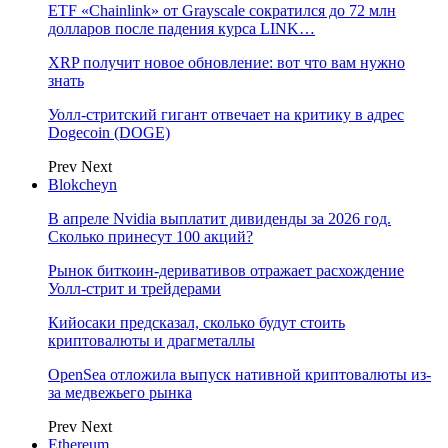
ETF «Chainlink» от Grayscale сократился до 72 млн
долларов после падения курса LINK…
XRP получит новое обновление: вот что вам нужно
знать
Уолл-стритский гигант отвечает на критику в адрес
Dogecoin (DOGE)
Prev
Next
Blokcheyn
В апреле Nvidia выплатит дивиденды за 2026 год.
Сколько принесут 100 акций?
Рынок биткоин-деривативов отражает расхождение
Уолл-стрит и трейдерами
Кийосаки предсказал, сколько будут стоить
криптовалюты и драгметаллы
OpenSea отложила выпуск нативной криптовалюты из-
за медвежьего рынка
Prev
Next
Ethereum