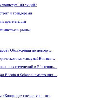
о принесут 100 акций?
стрит и трейдерами
ы и драгметаллы
 медвежьего рынка
лларов? Обсуждения по поводу…
орического максимума! Вот все…
рованных изменений в Ethereum:…
л Bitcoin и Solana и вместо них…
 «Колдкард» спешат спастись