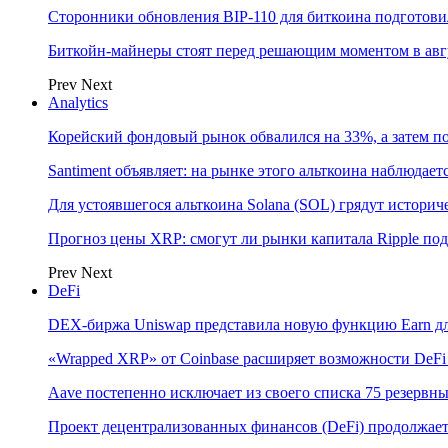
Сторонники обновления BIP-110 для биткоина подготови
Биткойн-майнеры стоят перед решающим моментом в авгу
Prev
Next
Analytics
Корейский фондовый рынок обвалился на 33%, а затем 
Santiment объявляет: на рынке этого альткоина наблюдае
Для устоявшегося альткоина Solana (SOL) грядут истор
Прогноз цены XRP: смогут ли рынки капитала Ripple по
Prev
Next
DeFi
DEX-биржа Uniswap представила новую функцию Earn дл
«Wrapped XRP» от Coinbase расширяет возможности DeFi
Aave постепенно исключает из своего списка 75 резерв
Проект децентрализованных финансов (DeFi) продолжает