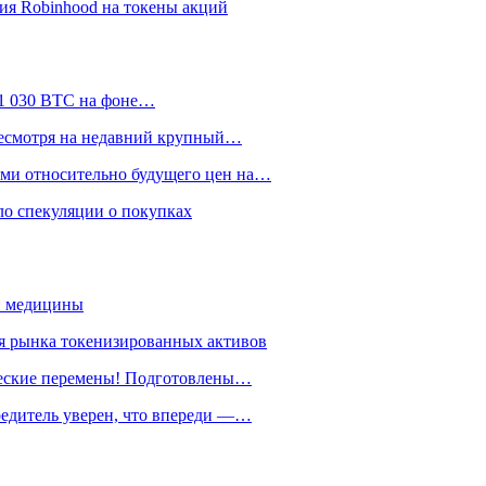
ия Robinhood на токены акций
л 1 030 BTC на фоне…
 несмотря на недавний крупный…
ами относительно будущего цен на…
ло спекуляции о покупках
й медицины
я рынка токенизированных активов
ические перемены! Подготовлены…
чредитель уверен, что впереди —…