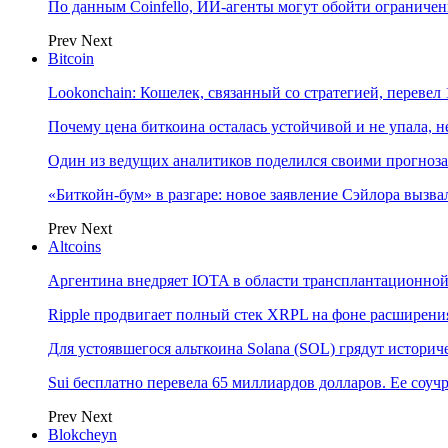
По данным Coinfello, ИИ-агенты могут обойти ограничен
Prev
Next
Bitcoin
Lookonchain: Кошелек, связанный со стратегией, переве
Почему цена биткоина осталась устойчивой и не упала,
Один из ведущих аналитиков поделился своими прогноз
«Биткойн-бум» в разгаре: новое заявление Сэйлора вызва
Prev
Next
Altcoins
Аргентина внедряет IOTA в области трансплантационно
Ripple продвигает полный стек XRPL на фоне расширени
Для устоявшегося альткоина Solana (SOL) грядут истор
Sui бесплатно перевела 65 миллиардов долларов. Ее соу
Prev
Next
Blokcheyn