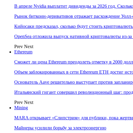
В апреле Nvidia выплатит дивиденды за 2026 год. Скольк
Рынок биткоин-деривативов отражает расхождение Уолл-
Кийосаки предсказал, сколько будут стоить криптовалют
OpenSea отложила выпуск нативной криптовалюты из-за
Prev
Next
Ethereum
Сможет ли цена Ethereum преодолеть отметку в 2000 до
Объем заблокированных в сети Ethereum ETH достиг ист
Основатель Aave решительно выступает против заплани
Итальянский гигант совершил революционный шаг: прода
Prev
Next
Mining
MARA открывает «Слипстрим» для публики, пока жертвы
Майнеры усилили борьбу за электроэнергию