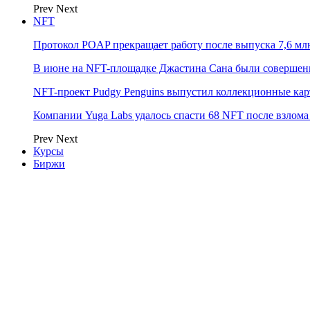
Prev
Next
NFT
Протокол POAP прекращает работу после выпуска 7,6 м
В июне на NFT-площадке Джастина Сана были совершен
NFT-проект Pudgy Penguins выпустил коллекционные карто
Компании Yuga Labs удалось спасти 68 NFT после взлома F
Prev
Next
Курсы
Биржи