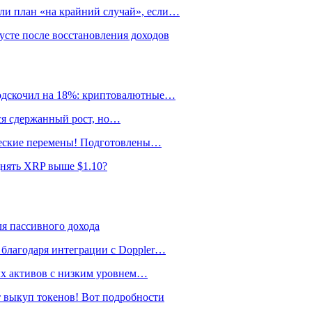
ли план «на крайний случай», если…
сте после восстановления доходов
подскочил на 18%: криптовалютные…
тся сдержанный рост, но…
ические перемены! Подготовлены…
днять XRP выше $1.10?
я пассивного дохода
 благодаря интеграции с Doppler…
ных активов с низким уровнем…
 выкуп токенов! Вот подробности