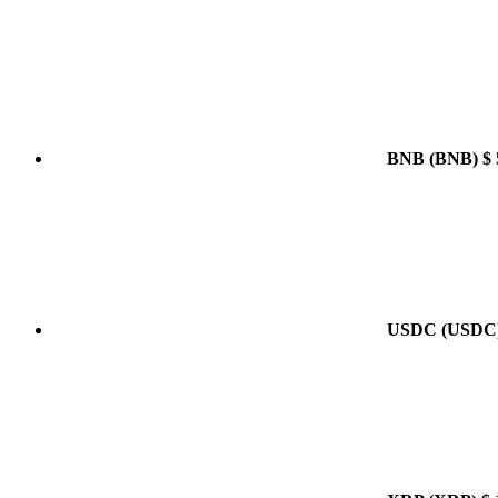
BNB
(BNB)
$ 
USDC
(USDC