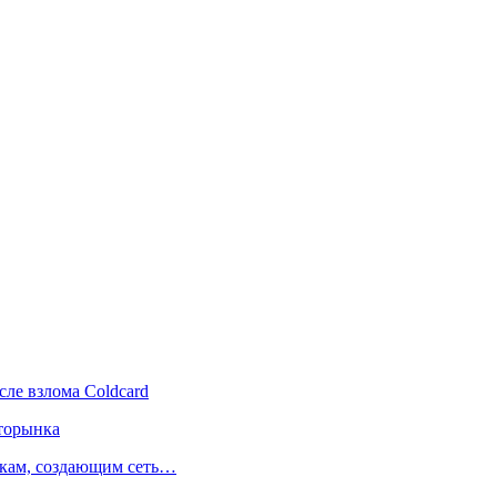
сле взлома Coldcard
пторынка
нкам, создающим сеть…