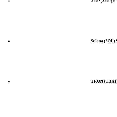
XRP
(XRP)
$ 
Solana
(SOL)
TRON
(TRX)