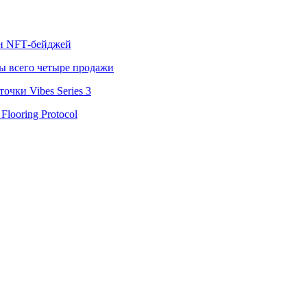
лн NFT‑бейджей
ы всего четыре продажи
чки Vibes Series 3
looring Protocol