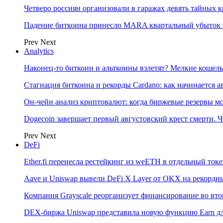
Четверо россиян организовали в гаражах девять тайных 
Падение биткоина принесло MARA квартальный убыток 
Prev
Next
Analytics
Наконец-то биткоин и альткоины взлетят? Мелкие коше
Стагнация биткоина и рекорды Cardano: как начинается а
Он-чейн анализ криптовалют: когда биржевые резервы м
Dogecoin завершает первый августовский крест смерти. Ч
Prev
Next
DeFi
Ether.fi перенесла рестейкинг из weETH в отдельный ток
Aave и Uniswap вывели DeFi X Layer от OKX на рекордн
Компания Grayscale реорганизует финансирование во вто
DEX-биржа Uniswap представила новую функцию Earn дл