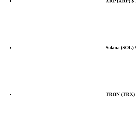
XRP
(XRP)
$ 
Solana
(SOL)
TRON
(TRX)