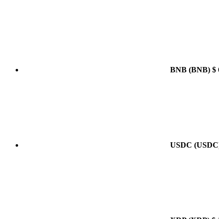
BNB
(BNB)
$ 
USDC
(USDC