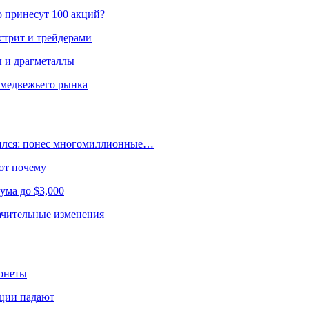
о принесут 100 акций?
стрит и трейдерами
ы и драгметаллы
 медвежьего рынка
дился: понес многомиллионные…
от почему
ума до $3,000
начительные изменения
онеты
кции падают