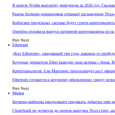
В апреле Nvidia выплатит дивиденды за 2026 год. Скольк
Рынок биткоин-деривативов отражает расхождение Уолл-
Кийосаки предсказал, сколько будут стоить криптовалют
OpenSea отложила выпуск нативной криптовалюты из-за
Prev
Next
Ethereum
«Кит Ethereum», ожидавший три года, наконец-то пробу
Крупные держатели Ether выводят свои активы с бирж. В
Криптоаналитик Али Мартинес прогнозирует рост эфири
Ethereum готовится к крупному обновлению: грядут нез
Prev
Next
Mining
Биткоин-майнеры продолжают продавать добытые ими м
CleanSpark не дотянула до оценок выручки Уолл-стрит, а