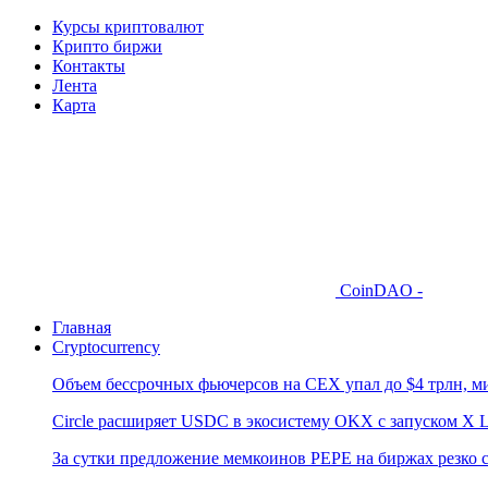
Курсы криптовалют
Крипто биржи
Контакты
Лента
Карта
CoinDAO -
Главная
Cryptocurrency
Объем бессрочных фьючерсов на CEX упал до $4 трлн, м
Circle расширяет USDC в экосистему OKX с запуском X L
За сутки предложение мемкоинов PEPE на биржах резко 