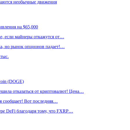
даются необычные движения
ивления на $65,000
ае, если майнеры откажутся от…
на, но рынок опционов падает!…
тыс.
ecoin (DOGE)
ла отказаться от криптовалют! Цена…
я сообщает! Вот последняя…
ре DeFi благодаря тому, что FXRP…