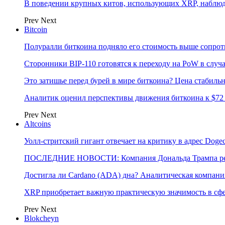
В поведении крупных китов, использующих XRP, наблю
Prev
Next
Bitcoin
Полуралли биткоина подняло его стоимость выше сопрот
Сторонники BIP-110 готовятся к переходу на PoW в случ
Это затишье перед бурей в мире биткоина? Цена стабиль
Аналитик оценил перспективы движения биткоина к $72 
Prev
Next
Altcoins
Уолл-стритский гигант отвечает на критику в адрес Dog
ПОСЛЕДНИЕ НОВОСТИ: Компания Дональда Трампа реши
Достигла ли Cardano (ADA) дна? Аналитическая компани
XRP приобретает важную практическую значимость в сфе
Prev
Next
Blokcheyn