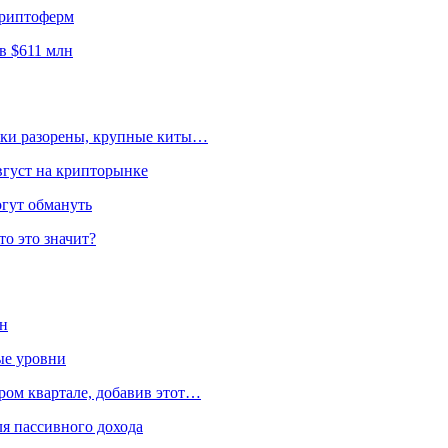
криптоферм
в $611 млн
льки разорены, крупные киты…
вгуст на крипторынке
огут обмануть
то это значит?
ен
ые уровни
ром квартале, добавив этот…
я пассивного дохода