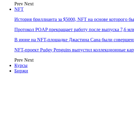
Prev
Next
NFT
История бриллианта за $5000, NFT на основе которого бы
Протокол POAP прекращает работу после выпуска 7,6 м
В июне на NFT-площадке Джастина Сана были совершен
NFT-проект Pudgy Penguins выпустил коллекционные карто
Prev
Next
Курсы
Биржи