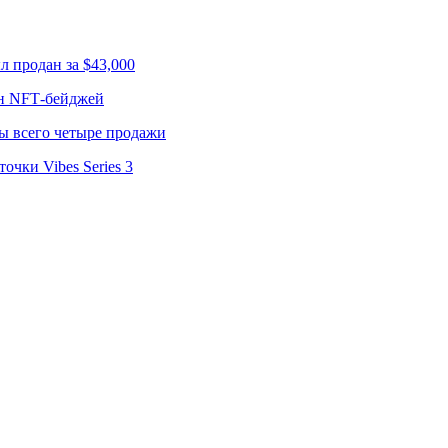
л продан за $43,000
лн NFT‑бейджей
ы всего четыре продажи
чки Vibes Series 3