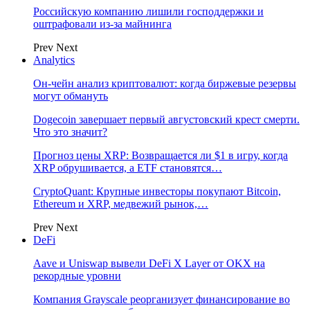
Российскую компанию лишили господдержки и
оштрафовали из-за майнинга
Prev
Next
Analytics
Он-чейн анализ криптовалют: когда биржевые резервы
могут обмануть
Dogecoin завершает первый августовский крест смерти.
Что это значит?
Прогноз цены XRP: Возвращается ли $1 в игру, когда
XRP обрушивается, а ETF становятся…
CryptoQuant: Крупные инвесторы покупают Bitcoin,
Ethereum и XRP, медвежий рынок,…
Prev
Next
DeFi
Aave и Uniswap вывели DeFi X Layer от OKX на
рекордные уровни
Компания Grayscale реорганизует финансирование во