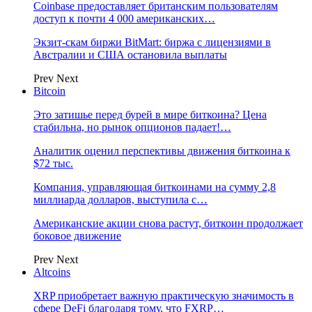
Coinbase предоставляет британским пользователям
доступ к почти 4 000 американских…
Экзит-скам биржи BitMart: биржа с лицензиями в
Австралии и США остановила выплаты
Prev
Next
Bitcoin
Это затишье перед бурей в мире биткоина? Цена
стабильна, но рынок опционов падает!…
Аналитик оценил перспективы движения биткоина к
$72 тыс.
Компания, управляющая биткоинами на сумму 2,8
миллиарда долларов, выступила с…
Американские акции снова растут, биткоин продолжает
боковое движение
Prev
Next
Altcoins
XRP приобретает важную практическую значимость в
сфере DeFi благодаря тому, что FXRP…