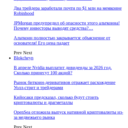
Два трейдера заработали почти по $1 млн на мемкоине
Robinhood
JPMorgan предупредил об опасности этого альткоина!
Почему инвесторы выводят средства?…
Альткоин полностью закрывается: объяснение от
основателя! Его цена падает
Prev
Next
Blokcheyn
В апреле Nvidia выплатит дивиденды за 2026 год.
Сколько принесут 100 акций?
Рынок биткоин-деривативов отражает расхождение
Уолл-стрит и трейдерами
Кийосаки предсказал, сколько будут стоить
криптовалюты и драгметаллы
OpenSea отложила выпуск нативной криптовалюты из-
за медвежьего рынка
Prev
Next