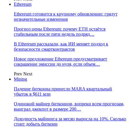
Ethereum
Ethereum готовится к крупному обновлению: грядут
незначительные изменения
Прогноз цены Ethereum: почему ETH остаётся
стабильным после пяти недель подряд…
В Ethereum рассказали, как ИИ меняет подход к
безопасности смартконтрактов
Новое предложение Ethereum предусматривает
сокращение эмиссии до нуля, если объем…
Prev
Next
Mining
Падение биткоина принесло MARA квартальный
убыток в $611 млн
Одинокий майнер биткоинов, вопреки всем прогнозам,
выиграл джекпот в размере 200…
Доходность майнинга за месяц выросла на 10%. Сколько
стоит добыть биткоин