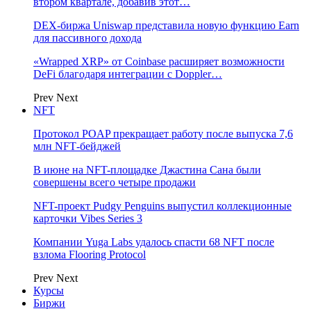
втором квартале, добавив этот…
DEX-биржа Uniswap представила новую функцию Earn
для пассивного дохода
«Wrapped XRP» от Coinbase расширяет возможности
DeFi благодаря интеграции с Doppler…
Prev
Next
NFT
Протокол POAP прекращает работу после выпуска 7,6
млн NFT‑бейджей
В июне на NFT-площадке Джастина Сана были
совершены всего четыре продажи
NFT-проект Pudgy Penguins выпустил коллекционные
карточки Vibes Series 3
Компании Yuga Labs удалось спасти 68 NFT после
взлома Flooring Protocol
Prev
Next
Курсы
Биржи