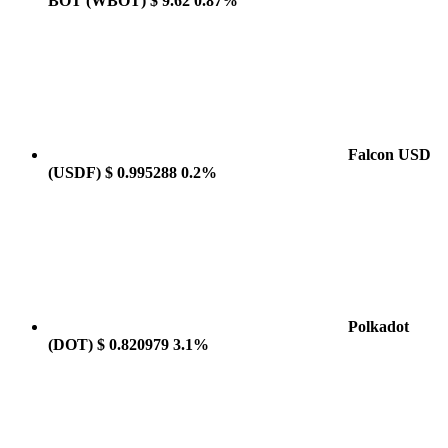
BOT
(WBOT)
$ 9.62
0.87%
Falcon USD
(USDF)
$ 0.995288
0.2%
Polkadot
(DOT)
$ 0.820979
3.1%