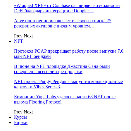
«Wrapped XRP» от Coinbase расширяет возможности
DeFi благодаря интеграции с Doppler…
Aave постепенно исключает из своего списка 75
резервных активов с низким уровнем…
Prev
Next
NFT
Протокол POAP прекращает работу после выпуска 7,6
млн NFT‑бейджей
В июне на NFT-площадке Джастина Сана были
совершены всего четыре продажи
NFT-проект Pudgy Penguins выпустил коллекционные
карточки Vibes Series 3
Компании Yuga Labs удалось спасти 68 NFT после
взлома Flooring Protocol
Prev
Next
Курсы
Биржи