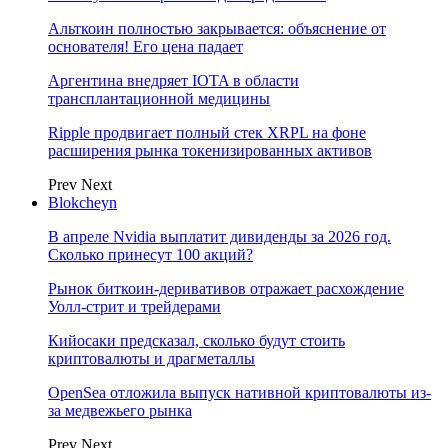
Альткоин полностью закрывается: объяснение от
основателя! Его цена падает
Аргентина внедряет IOTA в области
трансплантационной медицины
Ripple продвигает полный стек XRPL на фоне
расширения рынка токенизированных активов
Prev
Next
Blokcheyn
В апреле Nvidia выплатит дивиденды за 2026 год.
Сколько принесут 100 акций?
Рынок биткоин-деривативов отражает расхождение
Уолл-стрит и трейдерами
Кийосаки предсказал, сколько будут стоить
криптовалюты и драгметаллы
OpenSea отложила выпуск нативной криптовалюты из-
за медвежьего рынка
Prev
Next