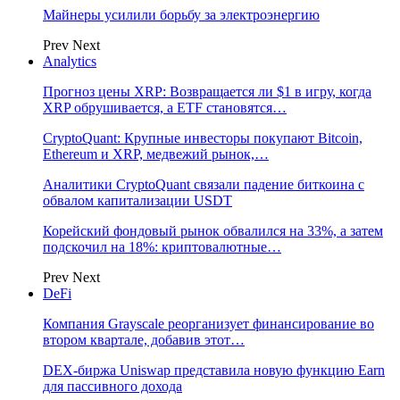
Майнеры усилили борьбу за электроэнергию
Prev
Next
Analytics
Прогноз цены XRP: Возвращается ли $1 в игру, когда
XRP обрушивается, а ETF становятся…
CryptoQuant: Крупные инвесторы покупают Bitcoin,
Ethereum и XRP, медвежий рынок,…
Аналитики CryptoQuant связали падение биткоина с
обвалом капитализации USDT
Корейский фондовый рынок обвалился на 33%, а затем
подскочил на 18%: криптовалютные…
Prev
Next
DeFi
Компания Grayscale реорганизует финансирование во
втором квартале, добавив этот…
DEX-биржа Uniswap представила новую функцию Earn
для пассивного дохода