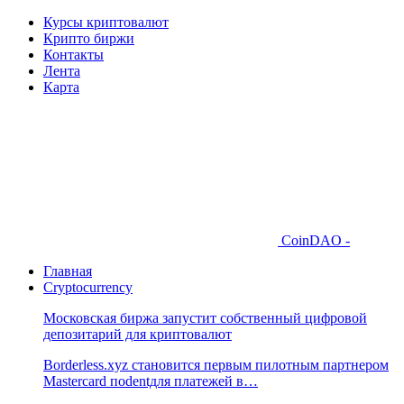
Курсы криптовалют
Крипто биржи
Контакты
Лента
Карта
CoinDAO -
Главная
Cryptocurrency
Московская биржа запустит собственный цифровой
депозитарий для криптовалют
Borderless.xyz становится первым пилотным партнером
Mastercard поdentдля платежей в…