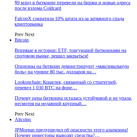
$9 млрд в биткоине перевели на биржи и новые адреса
после взлома Coldcard
FalconX сократила 10% штата из-за затяжного спада
крипторынка
Prev
Next
Bitcoin
Впервые в истории: ETF, торгующий биткоинами на
спотовом рынке, решил закрыться!
Опционы на биткоин демонстрируют «максимальную
боль» на уровне 80 тыс. долларов на…
Lookonchain: Кошелек, связанный со стратегией,
перевел 1 030 BTC на фоне…
Почему цена биткоина осталась устойчивой и не упала,
несмотря на недавний крупный…
Prev
Next
Altcoins
JPMorgan предупредил об опасности этого альткоина!
Почему инвесторы выводят средства?…