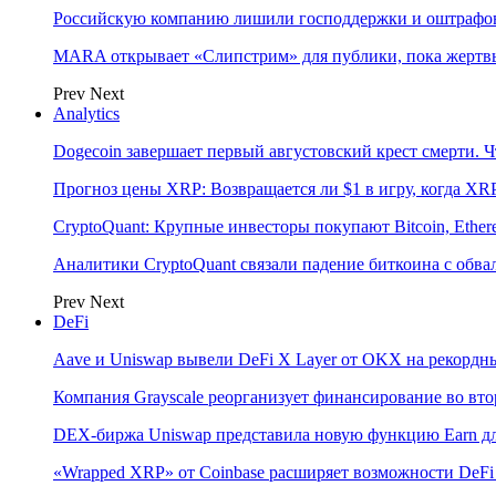
Российскую компанию лишили господдержки и оштрафов
MARA открывает «Слипстрим» для публики, пока жертвы
Prev
Next
Analytics
Dogecoin завершает первый августовский крест смерти. Ч
Прогноз цены XRP: Возвращается ли $1 в игру, когда XR
CryptoQuant: Крупные инвесторы покупают Bitcoin, Eth
Аналитики CryptoQuant связали падение биткоина с обв
Prev
Next
DeFi
Aave и Uniswap вывели DeFi X Layer от OKX на рекордн
Компания Grayscale реорганизует финансирование во вто
DEX-биржа Uniswap представила новую функцию Earn дл
«Wrapped XRP» от Coinbase расширяет возможности DeFi