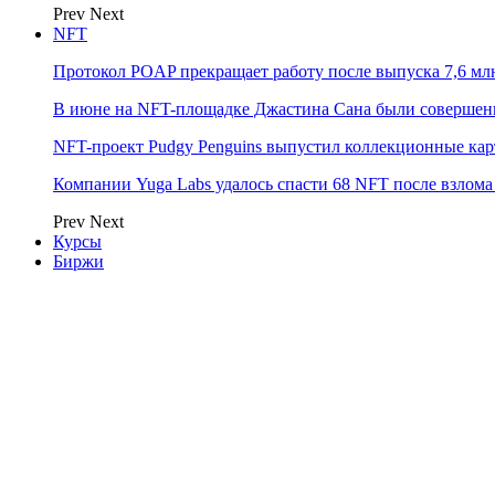
Prev
Next
NFT
Протокол POAP прекращает работу после выпуска 7,6 м
В июне на NFT-площадке Джастина Сана были совершен
NFT-проект Pudgy Penguins выпустил коллекционные карто
Компании Yuga Labs удалось спасти 68 NFT после взлома F
Prev
Next
Курсы
Биржи