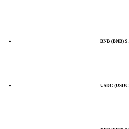
BNB
(BNB)
$ 
USDC
(USDC