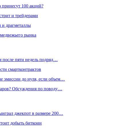
о принесут 100 акций?
стрит и трейдерами
ы и драгметаллы
 медвежьего рынка
м после пяти недель подряд…
ости смартконтрактов
е эмиссии до нуля, если объем…
лларов? Обсуждения по поводу…
ыиграл джекпот в размере 200…
стоит добыть биткоин