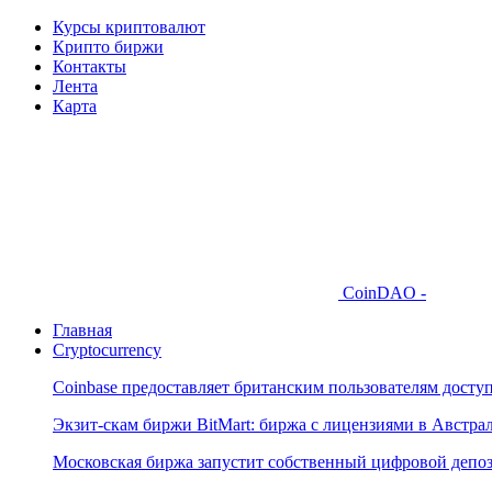
Курсы криптовалют
Крипто биржи
Контакты
Лента
Карта
CoinDAO -
Главная
Cryptocurrency
Coinbase предоставляет британским пользователям досту
Экзит-скам биржи BitMart: биржа с лицензиями в Австр
Московская биржа запустит собственный цифровой депо