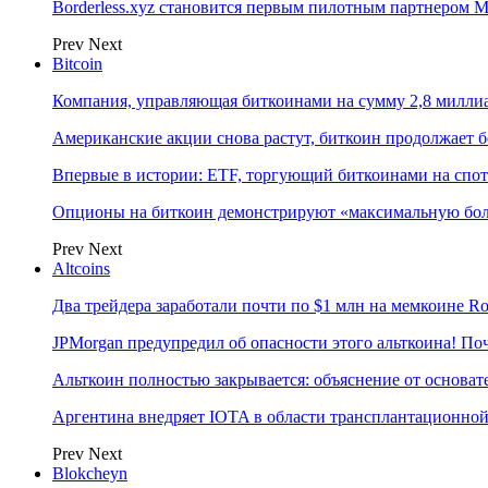
Borderless.xyz становится первым пилотным партнером M
Prev
Next
Bitcoin
Компания, управляющая биткоинами на сумму 2,8 милли
Американские акции снова растут, биткоин продолжает 
Впервые в истории: ETF, торгующий биткоинами на спот
Опционы на биткоин демонстрируют «максимальную боль
Prev
Next
Altcoins
Два трейдера заработали почти по $1 млн на мемкоине R
JPMorgan предупредил об опасности этого альткоина! П
Альткоин полностью закрывается: объяснение от основате
Аргентина внедряет IOTA в области трансплантационно
Prev
Next
Blokcheyn