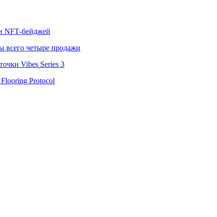
лн NFT‑бейджей
ы всего четыре продажи
чки Vibes Series 3
looring Protocol