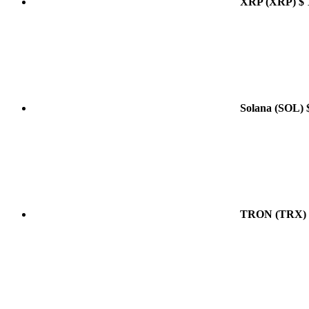
XRP
(XRP)
$ 
Solana
(SOL)
TRON
(TRX)