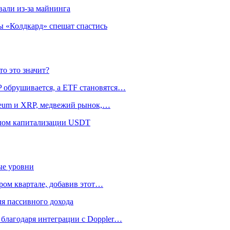
али из-за майнинга
 «Колдкард» спешат спастись
то это значит?
P обрушивается, а ETF становятся…
ereum и XRP, медвежий рынок,…
алом капитализации USDT
ые уровни
ром квартале, добавив этот…
я пассивного дохода
 благодаря интеграции с Doppler…