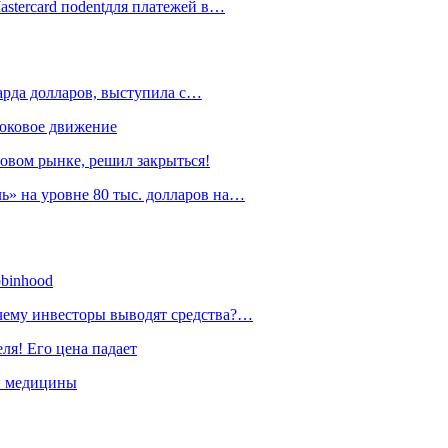
astercard поdentдля платежей в…
арда долларов, выступила с…
боковое движение
овом рынке, решил закрыться!
» на уровне 80 тыс. долларов на…
obinhood
очему инвесторы выводят средства?…
ля! Его цена падает
й медицины