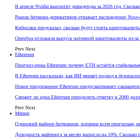
В апреле Nvidia выплатит дивиденды за 2026 год. Скольк
Рынок биткоин-деривативов отражает расхождение Уолл-
Кийосаки предсказал, сколько будут стоить криптовалют
OpenSea отложила выпуск нативной криптовалюты из-за
Prev
Next
Ethereum
Прогноз цены Ethereum: почему ETH остаётся стабильны
В Ethereum рассказали, как ИИ меняет подход к безопасн
Новое предложение Ethereum предусматривает сокращени
Сможет ли цена Ethereum преодолеть отметку в 2000 до
Prev
Next
Mining
Одинокий майнер биткоинов, вопреки всем прогнозам, в
Доходность майнинга за месяц выросла на 10%. Сколько 