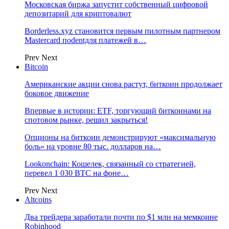
Московская биржа запустит собственный цифровой
депозитарий для криптовалют
Borderless.xyz становится первым пилотным партнером
Mastercard поdentдля платежей в…
Prev
Next
Bitcoin
Американские акции снова растут, биткоин продолжает
боковое движение
Впервые в истории: ETF, торгующий биткоинами на
спотовом рынке, решил закрыться!
Опционы на биткоин демонстрируют «максимальную
боль» на уровне 80 тыс. долларов на…
Lookonchain: Кошелек, связанный со стратегией,
перевел 1 030 BTC на фоне…
Prev
Next
Altcoins
Два трейдера заработали почти по $1 млн на мемкоине
Robinhood