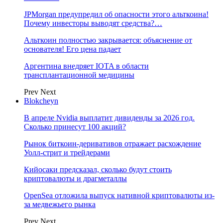
JPMorgan предупредил об опасности этого альткоина!
Почему инвесторы выводят средства?…
Альткоин полностью закрывается: объяснение от
основателя! Его цена падает
Аргентина внедряет IOTA в области
трансплантационной медицины
Prev
Next
Blokcheyn
В апреле Nvidia выплатит дивиденды за 2026 год.
Сколько принесут 100 акций?
Рынок биткоин-деривативов отражает расхождение
Уолл-стрит и трейдерами
Кийосаки предсказал, сколько будут стоить
криптовалюты и драгметаллы
OpenSea отложила выпуск нативной криптовалюты из-
за медвежьего рынка
Prev
Next