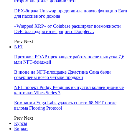
втором квартале, добавив этот…
DEX-биржа Uniswap представила новую функцию Earn
для пассивного дохода
«Wrapped XRP» от Coinbase расширяет возможности
DeFi благодаря интеграции с Doppler…
Prev
Next
NFT
Протокол POAP прекращает работу после выпуска 7,6
млн NFT‑бейджей
В июне на NFT-площадке Джастина Сана были
совершены всего четыре продажи
NFT-проект Pudgy Penguins выпустил коллекционные
карточки Vibes Series 3
Компании Yuga Labs удалось спасти 68 NFT после
взлома Flooring Protocol
Prev
Next
Курсы
Биржи