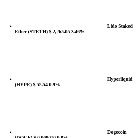
Lido Staked
Ether
(STETH)
$ 2,265.05
3.46%
Hyperliquid
(HYPE)
$ 55.54
0.9%
Dogecoin
(DOGE)
$ 0.069010
0.8%