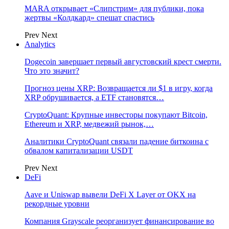
MARA открывает «Слипстрим» для публики, пока
жертвы «Колдкард» спешат спастись
Prev
Next
Analytics
Dogecoin завершает первый августовский крест смерти.
Что это значит?
Прогноз цены XRP: Возвращается ли $1 в игру, когда
XRP обрушивается, а ETF становятся…
CryptoQuant: Крупные инвесторы покупают Bitcoin,
Ethereum и XRP, медвежий рынок,…
Аналитики CryptoQuant связали падение биткоина с
обвалом капитализации USDT
Prev
Next
DeFi
Aave и Uniswap вывели DeFi X Layer от OKX на
рекордные уровни
Компания Grayscale реорганизует финансирование во