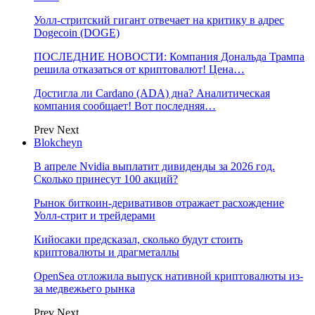
Уолл-стритский гигант отвечает на критику в адрес
Dogecoin (DOGE)
ПОСЛЕДНИЕ НОВОСТИ: Компания Дональда Трампа
решила отказаться от криптовалют! Цена…
Достигла ли Cardano (ADA) дна? Аналитическая
компания сообщает! Вот последняя…
Prev
Next
Blokcheyn
В апреле Nvidia выплатит дивиденды за 2026 год.
Сколько принесут 100 акций?
Рынок биткоин-деривативов отражает расхождение
Уолл-стрит и трейдерами
Кийосаки предсказал, сколько будут стоить
криптовалюты и драгметаллы
OpenSea отложила выпуск нативной криптовалюты из-
за медвежьего рынка
Prev
Next