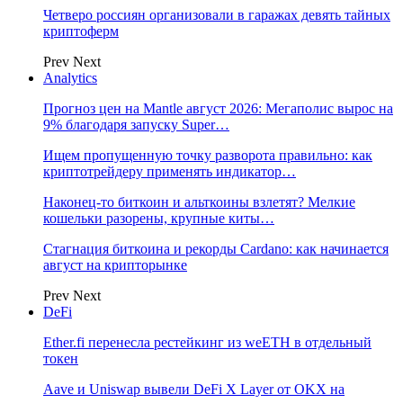
Четверо россиян организовали в гаражах девять тайных
криптоферм
Prev
Next
Analytics
Прогноз цен на Mantle август 2026: Мегаполис вырос на
9% благодаря запуску Super…
Ищем пропущенную точку разворота правильно: как
криптотрейдеру применять индикатор…
Наконец-то биткоин и альткоины взлетят? Мелкие
кошельки разорены, крупные киты…
Стагнация биткоина и рекорды Cardano: как начинается
август на крипторынке
Prev
Next
DeFi
Ether.fi перенесла рестейкинг из weETH в отдельный
токен
Aave и Uniswap вывели DeFi X Layer от OKX на