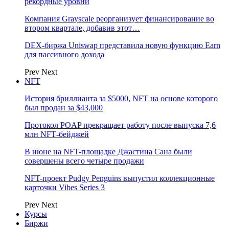
рекордные уровни
Компания Grayscale реорганизует финансирование во
втором квартале, добавив этот…
DEX-биржа Uniswap представила новую функцию Earn
для пассивного дохода
Prev
Next
NFT
История бриллианта за $5000, NFT на основе которого
был продан за $43,000
Протокол POAP прекращает работу после выпуска 7,6
млн NFT‑бейджей
В июне на NFT-площадке Джастина Сана были
совершены всего четыре продажи
NFT-проект Pudgy Penguins выпустил коллекционные
карточки Vibes Series 3
Prev
Next
Курсы
Биржи