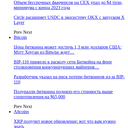
Объем бессрочных фьючерсов на CEX упал до $4 трлн,
минимума с конца 2023 года
Circle расширяет USDC в экосистему OKX с запуском X
Layer
Prev
Next
Bitcoin
Цена биткоина может достичь 1,3 млн долларов США:
Мэтт Хоуган из Bitwise ждет…
BIP-110 привело к расколу сети Биткойна на фоне
столкновения конкурирующих майнеров…
Разработчик указал на риск потери биткоинов из-за BIP-
110
Полуралли биткоина подняло его стоимость выше
сопротивления на $65,000
Prev
Next
Altcoins
XRP получит новое обновление: вот что вам нужно
знать