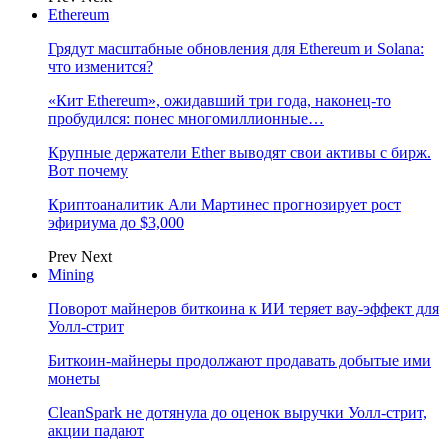
Ethereum
Грядут масштабные обновления для Ethereum и Solana:
что изменится?
«Кит Ethereum», ожидавший три года, наконец-то
пробудился: понес многомиллионные…
Крупные держатели Ether выводят свои активы с бирж.
Вот почему
Криптоаналитик Али Мартинес прогнозирует рост
эфириума до $3,000
Prev
Next
Mining
Поворот майнеров биткоина к ИИ теряет вау-эффект для
Уолл-стрит
Биткоин-майнеры продолжают продавать добытые ими
монеты
CleanSpark не дотянула до оценок выручки Уолл-стрит,
акции падают