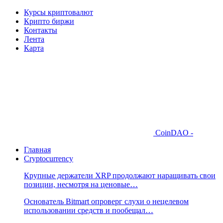
Курсы криптовалют
Крипто биржи
Контакты
Лента
Карта
CoinDAO -
Главная
Cryptocurrency
Крупные держатели XRP продолжают наращивать свои
позиции, несмотря на ценовые…
Основатель Bitmart опроверг слухи о нецелевом
использовании средств и пообещал…