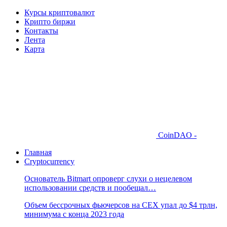
Курсы криптовалют
Крипто биржи
Контакты
Лента
Карта
CoinDAO -
Главная
Cryptocurrency
Основатель Bitmart опроверг слухи о нецелевом
использовании средств и пообещал…
Объем бессрочных фьючерсов на CEX упал до $4 трлн,
минимума с конца 2023 года