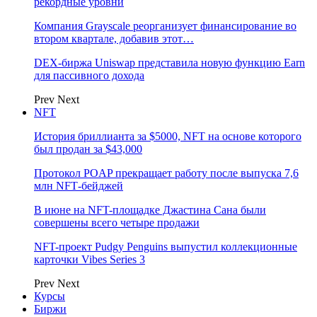
рекордные уровни
Компания Grayscale реорганизует финансирование во
втором квартале, добавив этот…
DEX-биржа Uniswap представила новую функцию Earn
для пассивного дохода
Prev
Next
NFT
История бриллианта за $5000, NFT на основе которого
был продан за $43,000
Протокол POAP прекращает работу после выпуска 7,6
млн NFT‑бейджей
В июне на NFT-площадке Джастина Сана были
совершены всего четыре продажи
NFT-проект Pudgy Penguins выпустил коллекционные
карточки Vibes Series 3
Prev
Next
Курсы
Биржи