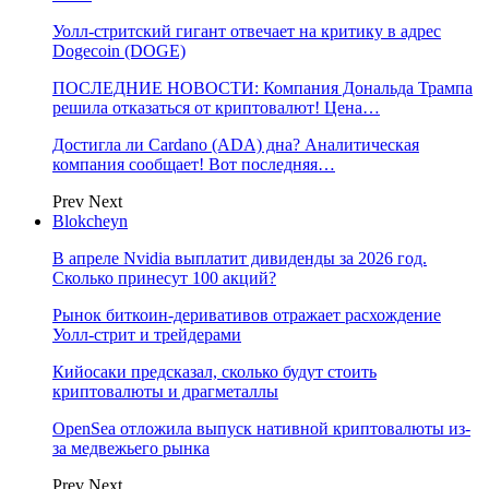
Уолл-стритский гигант отвечает на критику в адрес
Dogecoin (DOGE)
ПОСЛЕДНИЕ НОВОСТИ: Компания Дональда Трампа
решила отказаться от криптовалют! Цена…
Достигла ли Cardano (ADA) дна? Аналитическая
компания сообщает! Вот последняя…
Prev
Next
Blokcheyn
В апреле Nvidia выплатит дивиденды за 2026 год.
Сколько принесут 100 акций?
Рынок биткоин-деривативов отражает расхождение
Уолл-стрит и трейдерами
Кийосаки предсказал, сколько будут стоить
криптовалюты и драгметаллы
OpenSea отложила выпуск нативной криптовалюты из-
за медвежьего рынка
Prev
Next