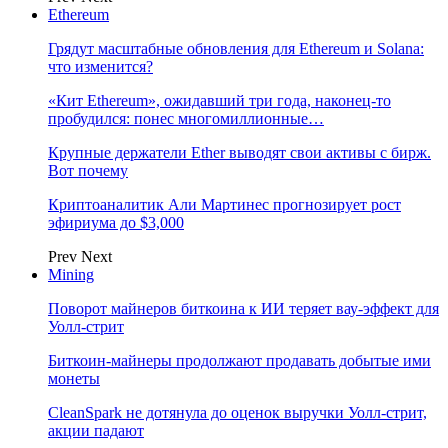
Ethereum
Грядут масштабные обновления для Ethereum и Solana:
что изменится?
«Кит Ethereum», ожидавший три года, наконец-то
пробудился: понес многомиллионные…
Крупные держатели Ether выводят свои активы с бирж.
Вот почему
Криптоаналитик Али Мартинес прогнозирует рост
эфириума до $3,000
Prev
Next
Mining
Поворот майнеров биткоина к ИИ теряет вау-эффект для
Уолл-стрит
Биткоин-майнеры продолжают продавать добытые ими
монеты
CleanSpark не дотянула до оценок выручки Уолл-стрит,
акции падают