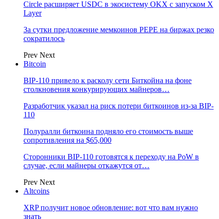
Circle расширяет USDC в экосистему OKX с запуском X
Layer
За сутки предложение мемкоинов PEPE на биржах резко
сократилось
Prev
Next
Bitcoin
BIP-110 привело к расколу сети Биткойна на фоне
столкновения конкурирующих майнеров…
Разработчик указал на риск потери биткоинов из-за BIP-
110
Полуралли биткоина подняло его стоимость выше
сопротивления на $65,000
Сторонники BIP-110 готовятся к переходу на PoW в
случае, если майнеры откажутся от…
Prev
Next
Altcoins
XRP получит новое обновление: вот что вам нужно
знать