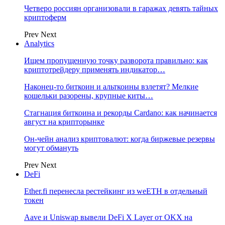
Четверо россиян организовали в гаражах девять тайных
криптоферм
Prev
Next
Analytics
Ищем пропущенную точку разворота правильно: как
криптотрейдеру применять индикатор…
Наконец-то биткоин и альткоины взлетят? Мелкие
кошельки разорены, крупные киты…
Стагнация биткоина и рекорды Cardano: как начинается
август на крипторынке
Он-чейн анализ криптовалют: когда биржевые резервы
могут обмануть
Prev
Next
DeFi
Ether.fi перенесла рестейкинг из weETH в отдельный
токен
Aave и Uniswap вывели DeFi X Layer от OKX на