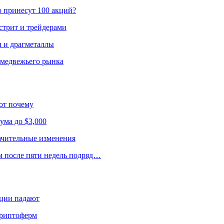
о принесут 100 акций?
стрит и трейдерами
ы и драгметаллы
 медвежьего рынка
от почему
ума до $3,000
начительные изменения
м после пяти недель подряд…
кции падают
криптоферм