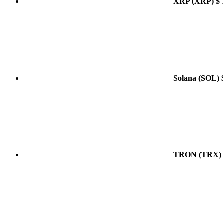
XRP
(XRP)
$ 
Solana
(SOL)
TRON
(TRX)