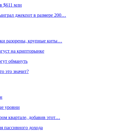
в $611 млн
ыиграл джекпот в размере 200…
льки разорены, крупные киты…
вгуст на крипторынке
огут обмануть
то это значит?
ен
ые уровни
ром квартале, добавив этот…
я пассивного дохода