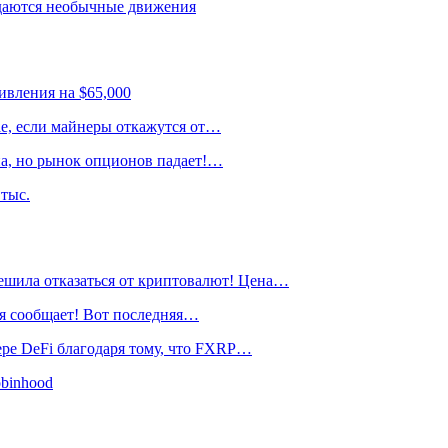
даются необычные движения
ивления на $65,000
ае, если майнеры откажутся от…
на, но рынок опционов падает!…
тыс.
ла отказаться от криптовалют! Цена…
я сообщает! Вот последняя…
ре DeFi благодаря тому, что FXRP…
obinhood