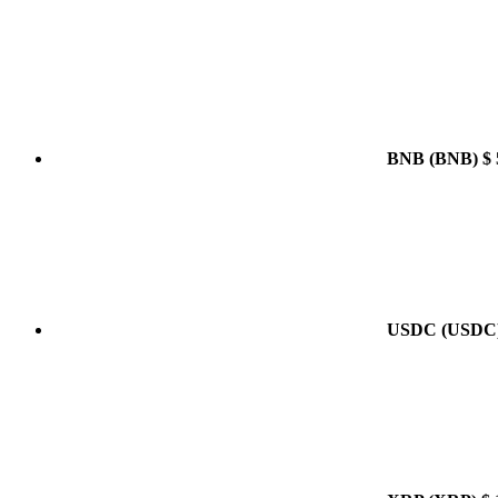
BNB
(BNB)
$ 
USDC
(USDC