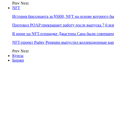
Prev
Next
NFT
История бриллианта за $5000, NFT на основе которого бы
Протокол POAP прекращает работу после выпуска 7,6 м
В июне на NFT-площадке Джастина Сана были совершен
NFT-проект Pudgy Penguins выпустил коллекционные карто
Prev
Next
Курсы
Биржи