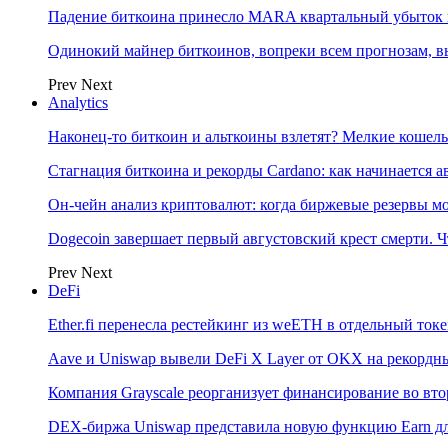
Падение биткоина принесло MARA квартальный убыток 
Одинокий майнер биткоинов, вопреки всем прогнозам, в
Prev
Next
Analytics
Наконец-то биткоин и альткоины взлетят? Мелкие коше
Стагнация биткоина и рекорды Cardano: как начинается а
Он-чейн анализ криптовалют: когда биржевые резервы м
Dogecoin завершает первый августовский крест смерти. Ч
Prev
Next
DeFi
Ether.fi перенесла рестейкинг из weETH в отдельный ток
Aave и Uniswap вывели DeFi X Layer от OKX на рекордн
Компания Grayscale реорганизует финансирование во вто
DEX-биржа Uniswap представила новую функцию Earn дл