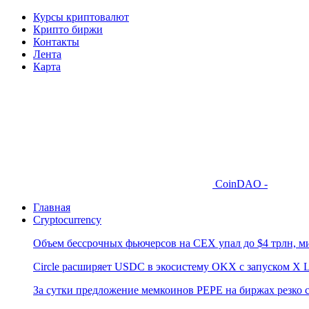
Курсы криптовалют
Крипто биржи
Контакты
Лента
Карта
CoinDAO -
Главная
Cryptocurrency
Объем бессрочных фьючерсов на CEX упал до $4 трлн, м
Circle расширяет USDC в экосистему OKX с запуском X L
За сутки предложение мемкоинов PEPE на биржах резко 