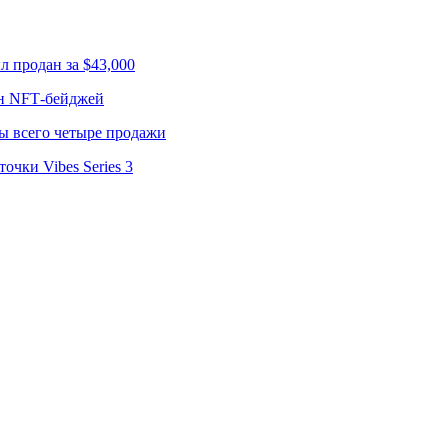
л продан за $43,000
лн NFT‑бейджей
ы всего четыре продажи
чки Vibes Series 3