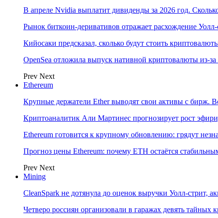
В апреле Nvidia выплатит дивиденды за 2026 год. Скольк
Рынок биткоин-деривативов отражает расхождение Уолл-
Кийосаки предсказал, сколько будут стоить криптовалют
OpenSea отложила выпуск нативной криптовалюты из-за
Prev
Next
Ethereum
Крупные держатели Ether выводят свои активы с бирж. В
Криптоаналитик Али Мартинес прогнозирует рост эфири
Ethereum готовится к крупному обновлению: грядут нез
Прогноз цены Ethereum: почему ETH остаётся стабильны
Prev
Next
Mining
CleanSpark не дотянула до оценок выручки Уолл-стрит, а
Четверо россиян организовали в гаражах девять тайных 