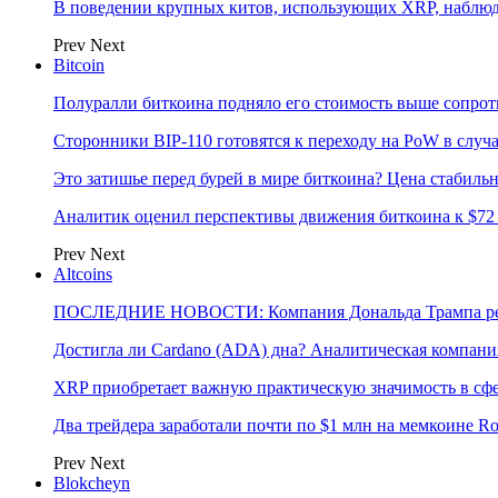
В поведении крупных китов, использующих XRP, наблю
Prev
Next
Bitcoin
Полуралли биткоина подняло его стоимость выше сопрот
Сторонники BIP-110 готовятся к переходу на PoW в случ
Это затишье перед бурей в мире биткоина? Цена стабиль
Аналитик оценил перспективы движения биткоина к $72 
Prev
Next
Altcoins
ПОСЛЕДНИЕ НОВОСТИ: Компания Дональда Трампа реши
Достигла ли Cardano (ADA) дна? Аналитическая компани
XRP приобретает важную практическую значимость в сфе
Два трейдера заработали почти по $1 млн на мемкоине R
Prev
Next
Blokcheyn