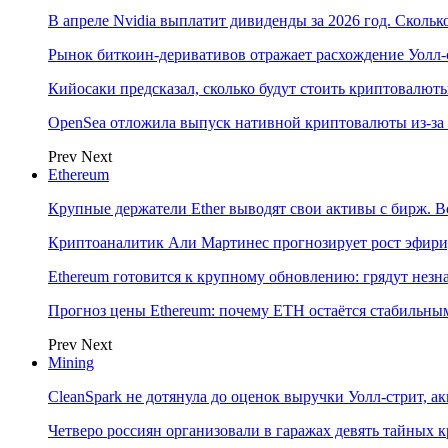
В апреле Nvidia выплатит дивиденды за 2026 год. Скольк
Рынок биткоин-деривативов отражает расхождение Уолл-
Кийосаки предсказал, сколько будут стоить криптовалют
OpenSea отложила выпуск нативной криптовалюты из-за
Prev
Next
Ethereum
Крупные держатели Ether выводят свои активы с бирж. В
Криптоаналитик Али Мартинес прогнозирует рост эфири
Ethereum готовится к крупному обновлению: грядут нез
Прогноз цены Ethereum: почему ETH остаётся стабильны
Prev
Next
Mining
CleanSpark не дотянула до оценок выручки Уолл-стрит, а
Четверо россиян организовали в гаражах девять тайных 