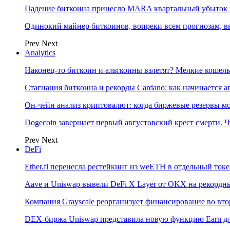
Падение биткоина принесло MARA квартальный убыток 
Одинокий майнер биткоинов, вопреки всем прогнозам, в
Prev
Next
Analytics
Наконец-то биткоин и альткоины взлетят? Мелкие коше
Стагнация биткоина и рекорды Cardano: как начинается а
Он-чейн анализ криптовалют: когда биржевые резервы м
Dogecoin завершает первый августовский крест смерти. Ч
Prev
Next
DeFi
Ether.fi перенесла рестейкинг из weETH в отдельный ток
Aave и Uniswap вывели DeFi X Layer от OKX на рекордн
Компания Grayscale реорганизует финансирование во вто
DEX-биржа Uniswap представила новую функцию Earn дл