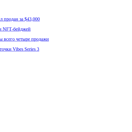
л продан за $43,000
лн NFT‑бейджей
ы всего четыре продажи
чки Vibes Series 3