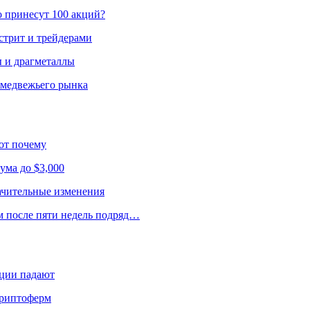
о принесут 100 акций?
стрит и трейдерами
ы и драгметаллы
 медвежьего рынка
от почему
ума до $3,000
начительные изменения
м после пяти недель подряд…
кции падают
криптоферм