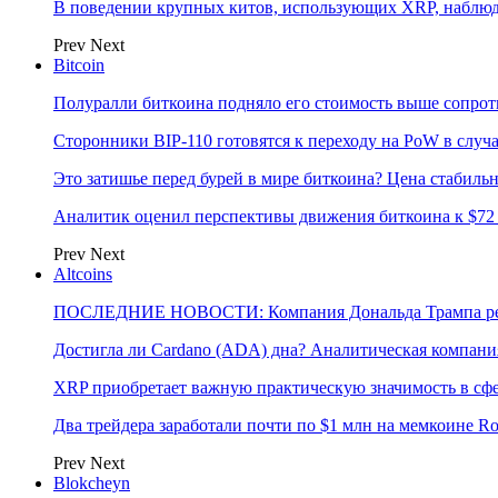
В поведении крупных китов, использующих XRP, наблю
Prev
Next
Bitcoin
Полуралли биткоина подняло его стоимость выше сопрот
Сторонники BIP-110 готовятся к переходу на PoW в случ
Это затишье перед бурей в мире биткоина? Цена стабиль
Аналитик оценил перспективы движения биткоина к $72 
Prev
Next
Altcoins
ПОСЛЕДНИЕ НОВОСТИ: Компания Дональда Трампа реши
Достигла ли Cardano (ADA) дна? Аналитическая компани
XRP приобретает важную практическую значимость в сфе
Два трейдера заработали почти по $1 млн на мемкоине R
Prev
Next
Blokcheyn