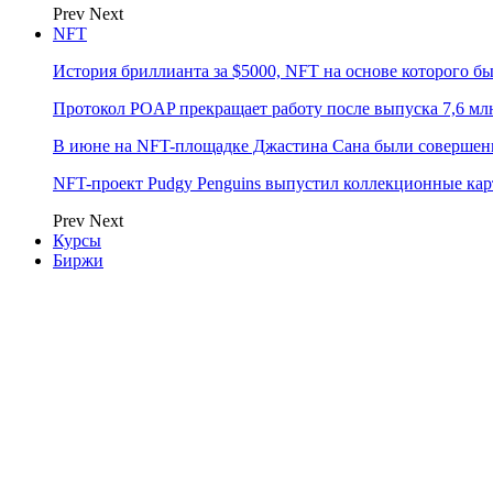
Prev
Next
NFT
История бриллианта за $5000, NFT на основе которого бы
Протокол POAP прекращает работу после выпуска 7,6 м
В июне на NFT-площадке Джастина Сана были совершен
NFT-проект Pudgy Penguins выпустил коллекционные карто
Prev
Next
Курсы
Биржи