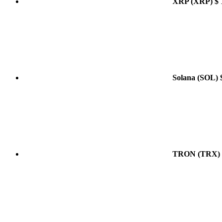
XRP
(XRP)
$ 
Solana
(SOL)
TRON
(TRX)