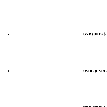
BNB
(BNB)
$ 
USDC
(USDC