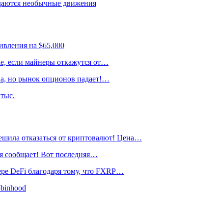
даются необычные движения
ивления на $65,000
ае, если майнеры откажутся от…
на, но рынок опционов падает!…
тыс.
ла отказаться от криптовалют! Цена…
я сообщает! Вот последняя…
ре DeFi благодаря тому, что FXRP…
obinhood