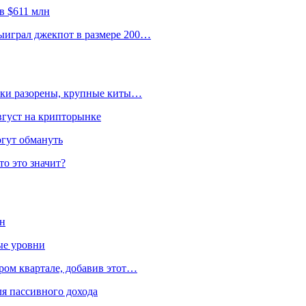
в $611 млн
ыиграл джекпот в размере 200…
льки разорены, крупные киты…
вгуст на крипторынке
огут обмануть
то это значит?
ен
ые уровни
ром квартале, добавив этот…
я пассивного дохода