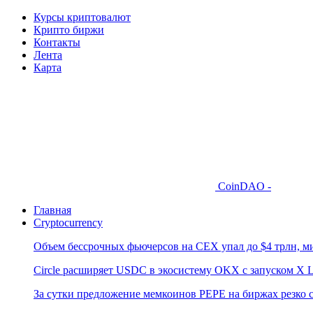
Курсы криптовалют
Крипто биржи
Контакты
Лента
Карта
CoinDAO -
Главная
Cryptocurrency
Объем бессрочных фьючерсов на CEX упал до $4 трлн, м
Circle расширяет USDC в экосистему OKX с запуском X L
За сутки предложение мемкоинов PEPE на биржах резко 