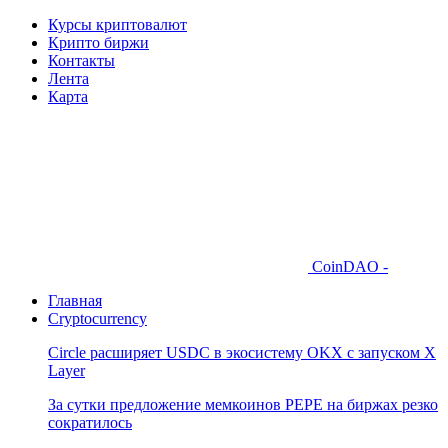
Курсы криптовалют
Крипто биржи
Контакты
Лента
Карта
CoinDAO -
Главная
Cryptocurrency
Circle расширяет USDC в экосистему OKX с запуском X
Layer
За сутки предложение мемкоинов PEPE на биржах резко
сократилось