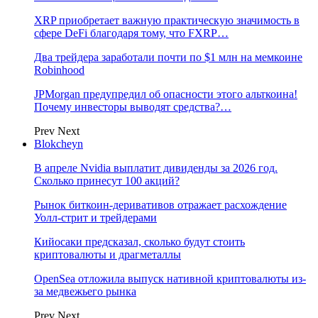
XRP приобретает важную практическую значимость в
сфере DeFi благодаря тому, что FXRP…
Два трейдера заработали почти по $1 млн на мемкоине
Robinhood
JPMorgan предупредил об опасности этого альткоина!
Почему инвесторы выводят средства?…
Prev
Next
Blokcheyn
В апреле Nvidia выплатит дивиденды за 2026 год.
Сколько принесут 100 акций?
Рынок биткоин-деривативов отражает расхождение
Уолл-стрит и трейдерами
Кийосаки предсказал, сколько будут стоить
криптовалюты и драгметаллы
OpenSea отложила выпуск нативной криптовалюты из-
за медвежьего рынка
Prev
Next