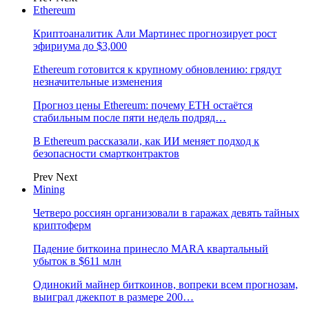
Ethereum
Криптоаналитик Али Мартинес прогнозирует рост
эфириума до $3,000
Ethereum готовится к крупному обновлению: грядут
незначительные изменения
Прогноз цены Ethereum: почему ETH остаётся
стабильным после пяти недель подряд…
В Ethereum рассказали, как ИИ меняет подход к
безопасности смартконтрактов
Prev
Next
Mining
Четверо россиян организовали в гаражах девять тайных
криптоферм
Падение биткоина принесло MARA квартальный
убыток в $611 млн
Одинокий майнер биткоинов, вопреки всем прогнозам,
выиграл джекпот в размере 200…