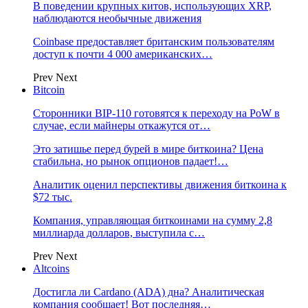
В поведении крупных китов, использующих XRP,
наблюдаются необычные движения
Coinbase предоставляет британским пользователям
доступ к почти 4 000 американских…
Prev
Next
Bitcoin
Сторонники BIP-110 готовятся к переходу на PoW в
случае, если майнеры откажутся от…
Это затишье перед бурей в мире биткоина? Цена
стабильна, но рынок опционов падает!…
Аналитик оценил перспективы движения биткоина к
$72 тыс.
Компания, управляющая биткоинами на сумму 2,8
миллиарда долларов, выступила с…
Prev
Next
Altcoins
Достигла ли Cardano (ADA) дна? Аналитическая
компания сообщает! Вот последняя…