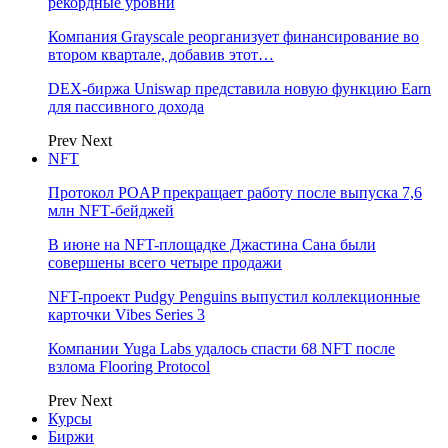
рекордные уровни
Компания Grayscale реорганизует финансирование во
втором квартале, добавив этот…
DEX-биржа Uniswap представила новую функцию Earn
для пассивного дохода
Prev
Next
NFT
Протокол POAP прекращает работу после выпуска 7,6
млн NFT‑бейджей
В июне на NFT-площадке Джастина Сана были
совершены всего четыре продажи
NFT-проект Pudgy Penguins выпустил коллекционные
карточки Vibes Series 3
Компании Yuga Labs удалось спасти 68 NFT после
взлома Flooring Protocol
Prev
Next
Курсы
Биржи