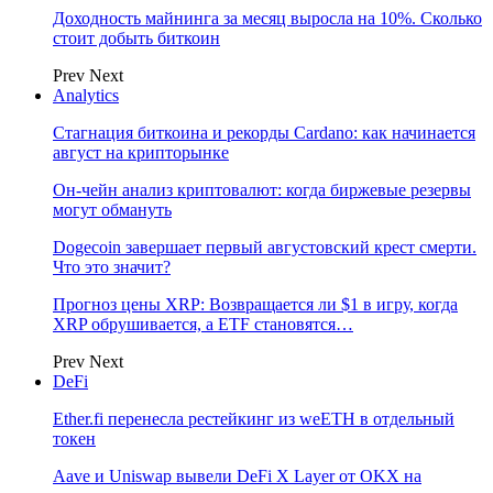
Доходность майнинга за месяц выросла на 10%. Сколько
стоит добыть биткоин
Prev
Next
Analytics
Стагнация биткоина и рекорды Cardano: как начинается
август на крипторынке
Он-чейн анализ криптовалют: когда биржевые резервы
могут обмануть
Dogecoin завершает первый августовский крест смерти.
Что это значит?
Прогноз цены XRP: Возвращается ли $1 в игру, когда
XRP обрушивается, а ETF становятся…
Prev
Next
DeFi
Ether.fi перенесла рестейкинг из weETH в отдельный
токен
Aave и Uniswap вывели DeFi X Layer от OKX на