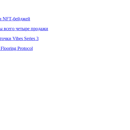
лн NFT‑бейджей
ы всего четыре продажи
чки Vibes Series 3
looring Protocol