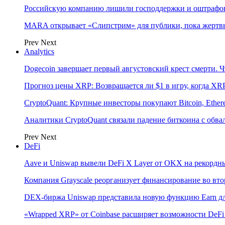
Российскую компанию лишили господдержки и оштрафов
MARA открывает «Слипстрим» для публики, пока жертвы
Prev
Next
Analytics
Dogecoin завершает первый августовский крест смерти. Ч
Прогноз цены XRP: Возвращается ли $1 в игру, когда XR
CryptoQuant: Крупные инвесторы покупают Bitcoin, Eth
Аналитики CryptoQuant связали падение биткоина с обв
Prev
Next
DeFi
Aave и Uniswap вывели DeFi X Layer от OKX на рекордн
Компания Grayscale реорганизует финансирование во вто
DEX-биржа Uniswap представила новую функцию Earn дл
«Wrapped XRP» от Coinbase расширяет возможности DeFi