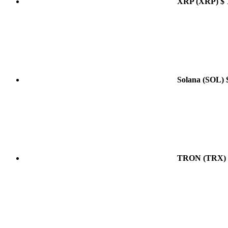
XRP
(XRP)
$ 
Solana
(SOL)
TRON
(TRX)