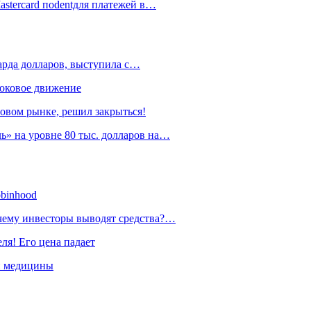
astercard поdentдля платежей в…
арда долларов, выступила с…
боковое движение
овом рынке, решил закрыться!
» на уровне 80 тыс. долларов на…
obinhood
очему инвесторы выводят средства?…
ля! Его цена падает
й медицины