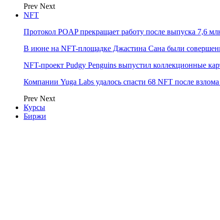
Prev
Next
NFT
Протокол POAP прекращает работу после выпуска 7,6 м
В июне на NFT-площадке Джастина Сана были совершен
NFT-проект Pudgy Penguins выпустил коллекционные карто
Компании Yuga Labs удалось спасти 68 NFT после взлома F
Prev
Next
Курсы
Биржи