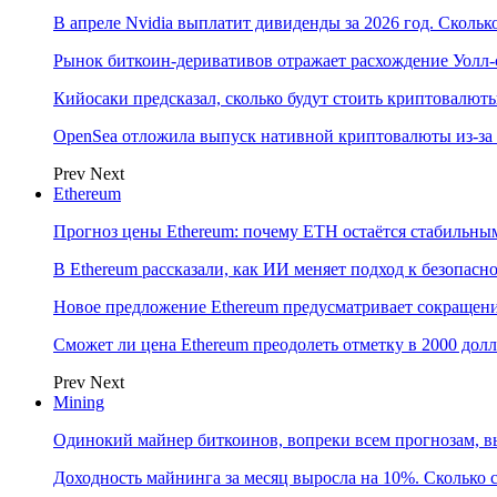
В апреле Nvidia выплатит дивиденды за 2026 год. Скольк
Рынок биткоин-деривативов отражает расхождение Уолл-
Кийосаки предсказал, сколько будут стоить криптовалют
OpenSea отложила выпуск нативной криптовалюты из-за
Prev
Next
Ethereum
Прогноз цены Ethereum: почему ETH остаётся стабильны
В Ethereum рассказали, как ИИ меняет подход к безопасн
Новое предложение Ethereum предусматривает сокращени
Сможет ли цена Ethereum преодолеть отметку в 2000 до
Prev
Next
Mining
Одинокий майнер биткоинов, вопреки всем прогнозам, в
Доходность майнинга за месяц выросла на 10%. Сколько 