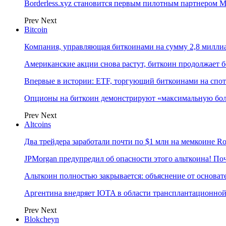
Borderless.xyz становится первым пилотным партнером M
Prev
Next
Bitcoin
Компания, управляющая биткоинами на сумму 2,8 милли
Американские акции снова растут, биткоин продолжает 
Впервые в истории: ETF, торгующий биткоинами на спот
Опционы на биткоин демонстрируют «максимальную боль
Prev
Next
Altcoins
Два трейдера заработали почти по $1 млн на мемкоине R
JPMorgan предупредил об опасности этого альткоина! П
Альткоин полностью закрывается: объяснение от основате
Аргентина внедряет IOTA в области трансплантационно
Prev
Next
Blokcheyn