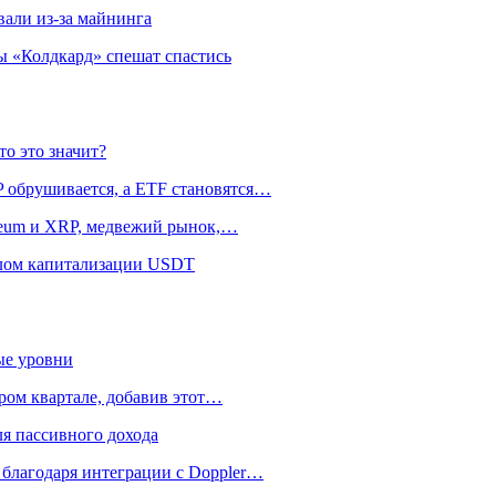
али из-за майнинга
 «Колдкард» спешат спастись
то это значит?
P обрушивается, а ETF становятся…
ereum и XRP, медвежий рынок,…
алом капитализации USDT
ые уровни
ром квартале, добавив этот…
я пассивного дохода
 благодаря интеграции с Doppler…