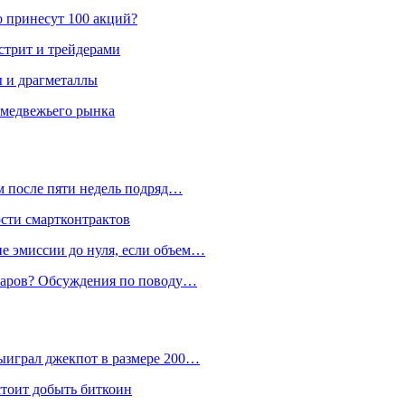
о принесут 100 акций?
стрит и трейдерами
ы и драгметаллы
 медвежьего рынка
м после пяти недель подряд…
ости смартконтрактов
е эмиссии до нуля, если объем…
лларов? Обсуждения по поводу…
ыиграл джекпот в размере 200…
стоит добыть биткоин