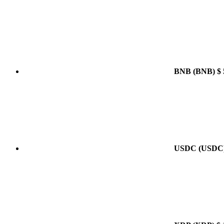
BNB
(BNB)
$ 
USDC
(USDC