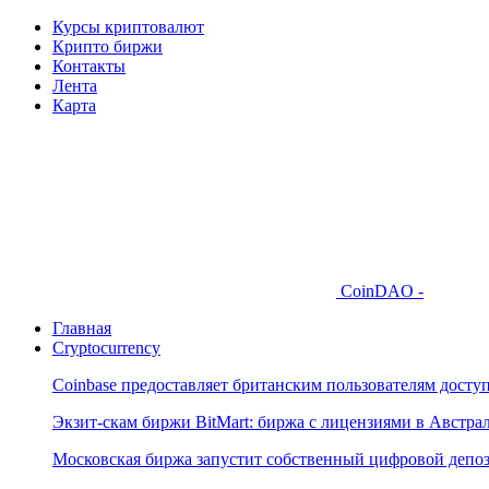
Курсы криптовалют
Крипто биржи
Контакты
Лента
Карта
CoinDAO -
Главная
Cryptocurrency
Coinbase предоставляет британским пользователям досту
Экзит-скам биржи BitMart: биржа с лицензиями в Австр
Московская биржа запустит собственный цифровой депо