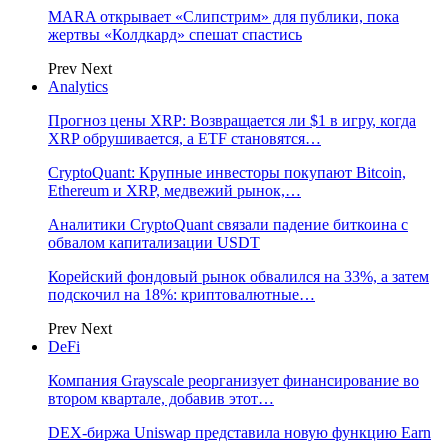
MARA открывает «Слипстрим» для публики, пока
жертвы «Колдкард» спешат спастись
Prev
Next
Analytics
Прогноз цены XRP: Возвращается ли $1 в игру, когда
XRP обрушивается, а ETF становятся…
CryptoQuant: Крупные инвесторы покупают Bitcoin,
Ethereum и XRP, медвежий рынок,…
Аналитики CryptoQuant связали падение биткоина с
обвалом капитализации USDT
Корейский фондовый рынок обвалился на 33%, а затем
подскочил на 18%: криптовалютные…
Prev
Next
DeFi
Компания Grayscale реорганизует финансирование во
втором квартале, добавив этот…
DEX-биржа Uniswap представила новую функцию Earn