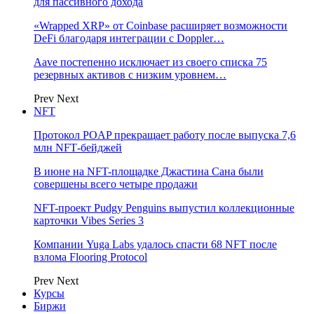
для пассивного дохода
«Wrapped XRP» от Coinbase расширяет возможности
DeFi благодаря интеграции с Doppler…
Aave постепенно исключает из своего списка 75
резервных активов с низким уровнем…
Prev
Next
NFT
Протокол POAP прекращает работу после выпуска 7,6
млн NFT‑бейджей
В июне на NFT-площадке Джастина Сана были
совершены всего четыре продажи
NFT-проект Pudgy Penguins выпустил коллекционные
карточки Vibes Series 3
Компании Yuga Labs удалось спасти 68 NFT после
взлома Flooring Protocol
Prev
Next
Курсы
Биржи