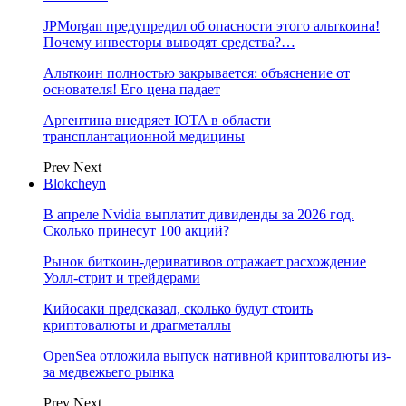
JPMorgan предупредил об опасности этого альткоина!
Почему инвесторы выводят средства?…
Альткоин полностью закрывается: объяснение от
основателя! Его цена падает
Аргентина внедряет IOTA в области
трансплантационной медицины
Prev
Next
Blokcheyn
В апреле Nvidia выплатит дивиденды за 2026 год.
Сколько принесут 100 акций?
Рынок биткоин-деривативов отражает расхождение
Уолл-стрит и трейдерами
Кийосаки предсказал, сколько будут стоить
криптовалюты и драгметаллы
OpenSea отложила выпуск нативной криптовалюты из-
за медвежьего рынка
Prev
Next