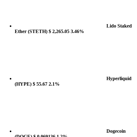
Lido Staked
Ether
(STETH)
$ 2,265.05
3.46%
Hyperliquid
(HYPE)
$ 55.67
2.1%
Dogecoin
(DOGE)
$ 0.069136
1.2%