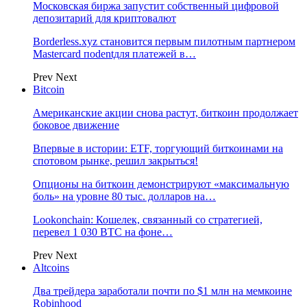
Московская биржа запустит собственный цифровой
депозитарий для криптовалют
Borderless.xyz становится первым пилотным партнером
Mastercard поdentдля платежей в…
Prev
Next
Bitcoin
Американские акции снова растут, биткоин продолжает
боковое движение
Впервые в истории: ETF, торгующий биткоинами на
спотовом рынке, решил закрыться!
Опционы на биткоин демонстрируют «максимальную
боль» на уровне 80 тыс. долларов на…
Lookonchain: Кошелек, связанный со стратегией,
перевел 1 030 BTC на фоне…
Prev
Next
Altcoins
Два трейдера заработали почти по $1 млн на мемкоине
Robinhood